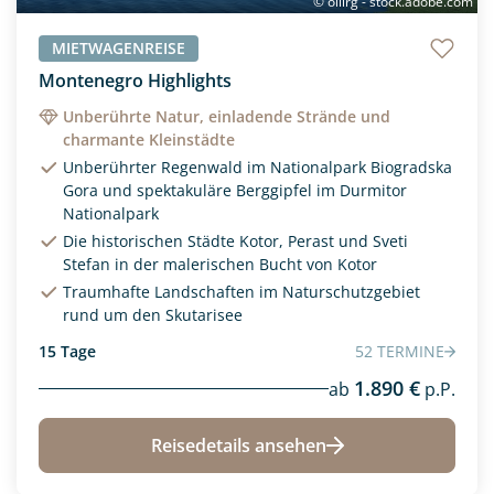
© ollirg - stock.adobe.com
400
20000
MIETWAGENREISE
Reisedauer
Montenegro Highlights
Unberührte Natur, einladende Strände und
charmante Kleinstädte
Unberührter Regenwald im Nationalpark Biogradska
Gora und spektakuläre Berggipfel im Durmitor
Nationalpark
Die historischen Städte Kotor, Perast und Sveti
Stefan in der malerischen Bucht von Kotor
Traumhafte Landschaften im Naturschutzgebiet
rund um den Skutarisee
15 Tage
52 TERMINE
1.890 €
ab
p.P.
Reisedetails ansehen