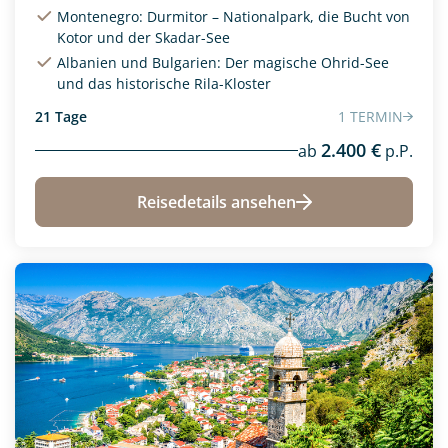
Montenegro: Durmitor – Nationalpark, die Bucht von
Kotor und der Skadar-See
Albanien und Bulgarien: Der magische Ohrid-See
und das historische Rila-Kloster
21 Tage
1 TERMIN
2.400 €
ab
p.P.
Reisedetails ansehen
Neu
Aktivreisen
Afrika
(0)
(1)
Camperurlaub
Asien
(0)
(0)
Exklusive Reisen
Europa
(3)
(0)