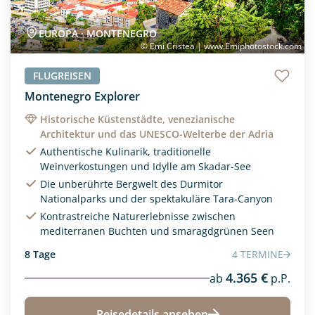
Fernreise
Nordamerika
(0)
(0)
Flugreisen
Ozeanien
EUROPA · MONTENEGRO
(0)
(2)
© Emi Cristea | www.Emiphotostock.com
Frauenreise
Südamerika
(0)
(0)
FLUGREISEN
Kleine Gruppe
(0)
Montenegro Explorer
Kreativreisen
(0)
Historische Küstenstädte, venezianische
Architektur und das UNESCO-Welterbe der Adria
Mietwagenreise
(1)
Authentische Kulinarik, traditionelle
Weinverkostungen und Idylle am Skadar-See
PKW-Reise
(0)
Die unberührte Bergwelt des Durmitor
Privatreise
(1)
Nationalparks und der spektakuläre Tara-Canyon
Kontrastreiche Naturerlebnisse zwischen
Radreisen
(0)
mediterranen Buchten und smaragdgrünen Seen
Rundreisen
(2)
8 Tage
4 TERMINE
Segelkreuzfahrt
4.365 €
(0)
ab
p.P.
Städtereisen
(0)
Reisedetails ansehen