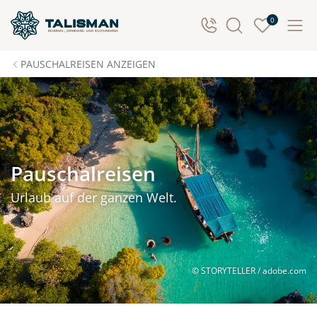
0
PAUSCHALREISEN ANZEIGEN
Pauschalreisen
Urlaub auf der ganzen Welt.
© STORYTELLER / adobe.com