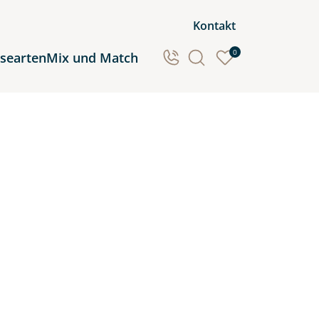
Kontakt
0
isearten
Mix und Match
Ozeanien
Südamerika