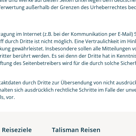
halte und Werke auf diesen Seiten unterliegen dem deutschen
 Verwertung außerhalb der Grenzen des Urheberrechtes bed
agung im Internet (z.B. bei der Kommunikation per E-Mail) 
f durch Dritte ist nicht möglich. Eine Vertraulichkeit im 
kung gewährleistet. Insbesondere sollen alle Mitteilunge
Dritter berührt werden. Es sei denn der Dritte hat in Kennt
aftung des Seitenbetreibers wird für die durch solche Sich
ntaktdaten durch Dritte zur Übersendung von nicht ausdrüc
alten sich ausdrücklich rechtliche Schritte im Falle der u
s, vor.
 Reiseziele
Talisman Reisen