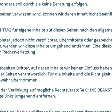
ndere soll durch sie keine Beratung erfolgen.
eiten verwiesen wird, können wir deren Inhalt nicht beeinf
1 TMG für eigene Inhalte auf diesen Seiten nach den allgem
kliste
nbieter jedoch nicht verpflichtet, übermittelte oder gespei
, werden wir diese Inhalte umgehend entfernen. Eine dies
n Rechtsverletzung.
 Reisen auf der Merkliste
eiten Dritter, auf deren Inhalte wir keinen Einfluss haben. 
der Seiten verantwortlich. Für die Inhalte und die Richtigkei
 Gewähr übernommen.
kt der Verlinkung auf mögliche Rechtsverstöße OHNE BEAN
ge Links umgehend entfernen.