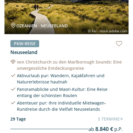
OZEANIEN · NEUSEELAND
© Fei - stock.adobe.com
PKW-REISE
Neuseeland
von Christchurch zu den Marlborough Sounds: Eine
unvergessliche Entdeckungsreise
Aktivurlaub pur: Wandern, Kajakfahren und
Naturerlebnisse hautnah
Panoramablicke und Maori-Kultur: Eine Reise
entlang der schönsten Routen
Abenteuer pur: Ihre individuelle Mietwagen-
Rundreise durch die Vielfalt Neuseelands
29 Tage
5 TERMINE
8.840 €
ab
p.P.