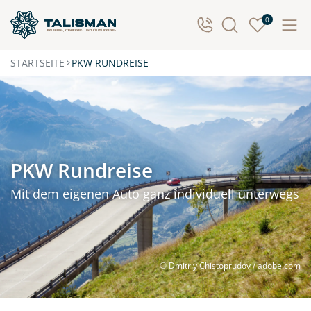
0
STARTSEITE
PKW RUNDREISE
PKW Rundreise
Mit dem eigenen Auto ganz individuell unterwegs
© Dmitriy Chistoprudov / adobe.com