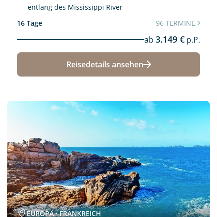
entlang des Mississippi River
16 Tage
96 TERMINE
3.149 €
ab
p.P.
Reisedetails ansehen
Neu
EUROPA · FRANKREICH