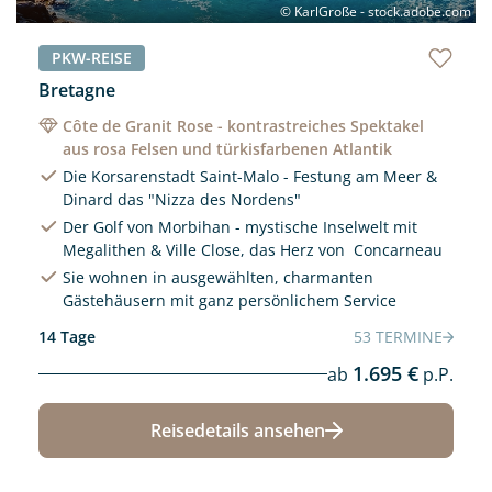
© KarlGroße - stock.adobe.com
PKW-REISE
Bretagne
Côte de Granit Rose - kontrastreiches Spektakel
aus rosa Felsen und türkisfarbenen Atlantik
Die Korsarenstadt Saint-Malo - Festung am Meer &
Dinard das "Nizza des Nordens"
Der Golf von Morbihan - mystische Inselwelt mit
Megalithen & Ville Close, das Herz von Concarneau
Sie wohnen in ausgewählten, charmanten
Gästehäusern mit ganz persönlichem Service
14 Tage
53 TERMINE
1.695 €
ab
p.P.
Reisedetails ansehen