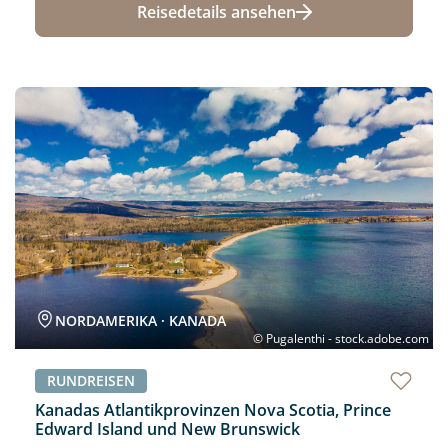
Reisedetails ansehen
Neu
NORDAMERIKA · KANADA
© Pugalenthi - stock.adobe.com
RUNDREISEN
Kanadas Atlantikprovinzen Nova Scotia, Prince
Edward Island und New Brunswick