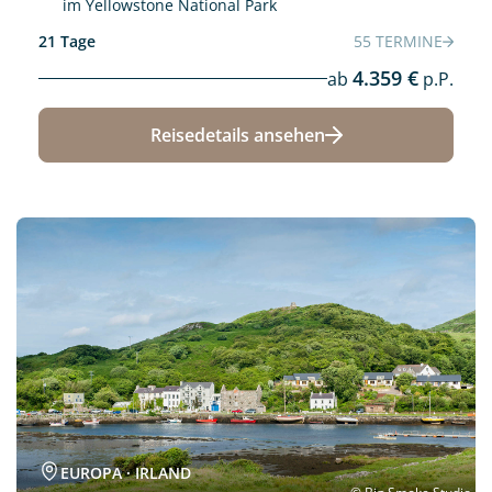
im Yellowstone National Park
21 Tage
55 TERMINE
4.359 €
ab
p.P.
Reisedetails ansehen
Neu
EUROPA · IRLAND