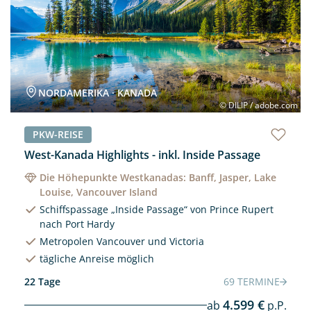
NORDAMERIKA · KANADA
© DILIP / adobe.com
PKW-REISE
West-Kanada Highlights - inkl. Inside Passage
Die Höhepunkte Westkanadas: Banff, Jasper, Lake
Louise, Vancouver Island
Schiffspassage „Inside Passage“ von Prince Rupert
nach Port Hardy
Metropolen Vancouver und Victoria
tägliche Anreise möglich
22 Tage
69 TERMINE
4.599 €
ab
p.P.