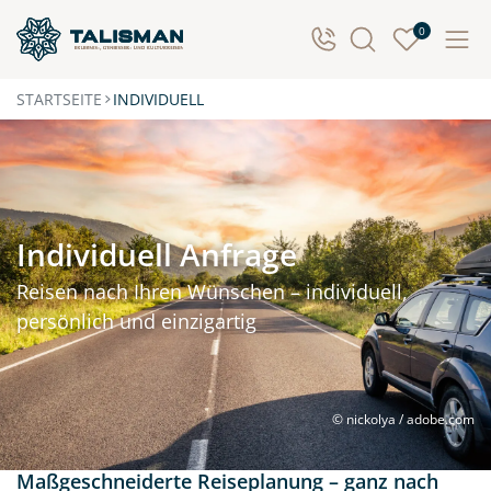
0
STARTSEITE
INDIVIDUELL
Individuell Anfrage
Reisen nach Ihren Wünschen – individuell,
persönlich und einzigartig
© nickolya / adobe.com
Maßgeschneiderte Reiseplanung – ganz nach