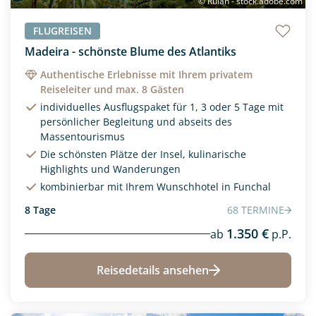
© Rulan - stock.adobe.com
400
20000
FLUGREISEN
Reisedauer
Madeira - schönste Blume des Atlantiks
Authentische Erlebnisse mit Ihrem privatem
Reiseleiter und max. 8 Gästen
individuelles Ausflugspaket für 1, 3 oder 5 Tage mit
persönlicher Begleitung und abseits des
Massentourismus
Die schönsten Plätze der Insel, kulinarische
Highlights und Wanderungen
kombinierbar mit Ihrem Wunschhotel in Funchal
8 Tage
68 TERMINE
1.350 €
ab
p.P.
Reisedetails ansehen