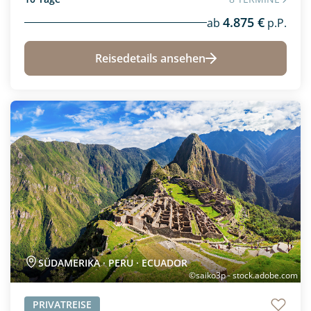
4.875 €
ab
p.P.
Reisedetails ansehen
Neu
SÜDAMERIKA · PERU · ECUADOR
©saiko3p - stock.adobe.com
PRIVATREISE