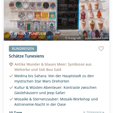
AFRIKA · TUNESIEN
© fotografci - stock.adobe.com
RUNDREISEN
Schätze Tunesiens
Antike Wunder & blaues Meer: Symbiose aus
Welterbe und Sidi Bou Said
Medina bis Sahara: Von der Hauptstadt zu den
mystischen Star Wars Drehorten
Kultur & Wüsten-Abenteuer: Kontraste zwischen
Gästehäusern und Jeep-Safari
Mosaike & Sternenzauber: Mosaik-Workshop und
Astronomie-Nacht in der Oase
10 Tage
8 TERMINE