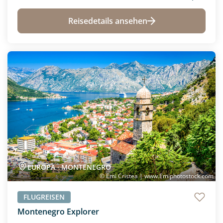
Reisedetails ansehen
Neu
EUROPA · MONTENEGRO
© Emi Cristea | www.Emiphotostock.com
FLUGREISEN
Montenegro Explorer