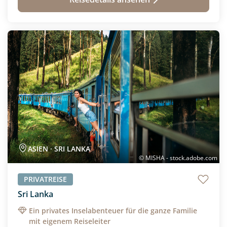
Neu
ASIEN · SRI LANKA
© MISHA - stock.adobe.com
PRIVATREISE
Sri Lanka
Ein privates Inselabenteuer für die ganze Familie
mit eigenem Reiseleiter