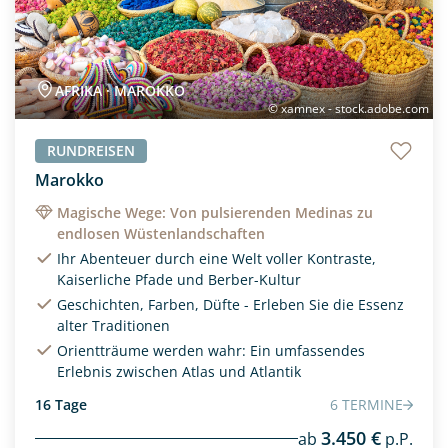
Radreisen
(0)
Rundreisen
(5)
AFRIKA · MAROKKO
Segelkreuzfahrt
© xamnex - stock.adobe.com
(0)
Städtereisen
(0)
RUNDREISEN
Marokko
Wanderreisen
(0)
Magische Wege: Von pulsierenden Medinas zu
Wohnmobilreise
(0)
endlosen Wüstenlandschaften
Ihr Abenteuer durch eine Welt voller Kontraste,
Kaiserliche Pfade und Berber-Kultur
Geschichten, Farben, Düfte - Erleben Sie die Essenz
alter Traditionen
Orientträume werden wahr: Ein umfassendes
Erlebnis zwischen Atlas und Atlantik
16 Tage
6 TERMINE
3.450 €
ab
p.P.