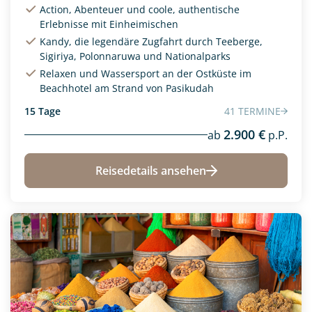
Action, Abenteuer und coole, authentische
Erlebnisse mit Einheimischen
Kandy, die legendäre Zugfahrt durch Teeberge,
Aktivreisen
Afrika
(3)
(0)
Sigiriya, Polonnaruwa und Nationalparks
Camperurlaub
Asien
(4)
(0)
Relaxen und Wassersport an der Ostküste im
Beachhotel am Strand von Pasikudah
Exklusive Reisen
Europa
(2)
(1)
15 Tage
41 TERMINE
Fernreise
Nordamerika
(0)
(0)
2.900 €
ab
p.P.
Flugreisen
Ozeanien
(0)
(7)
Reisedetails ansehen
Frauenreise
Südamerika
(0)
(1)
Kleine Gruppe
(2)
Kreativreisen
(0)
Neu
Mietwagenreise
(0)
PKW-Reise
(0)
Privatreise
(10)