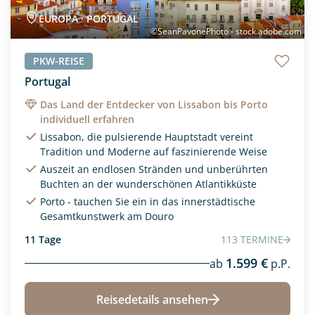
Fernreise
Nordamerika
(0)
(0)
EUROPA · PORTUGAL
Flugreisen
Ozeanien
(0)
(0)
©SeanPavonePhoto - stock.adobe.com
Frauenreise
Südamerika
(0)
(0)
PKW-REISE
Kleine Gruppe
Portugal
(0)
Das Land der Entdecker von Lissabon bis Porto
Kreativreisen
(0)
individuell erfahren
Mietwagenreise
(1)
Lissabon, die pulsierende Hauptstadt vereint
Tradition und Moderne auf faszinierende Weise
PKW-Reise
(1)
Auszeit an endlosen Stränden und unberührten
Buchten an der wunderschönen Atlantikküste
Privatreise
(0)
Porto - tauchen Sie ein in das innerstädtische
Radreisen
(0)
Gesamtkunstwerk am Douro
11 Tage
113 TERMINE
Rundreisen
(1)
1.599 €
ab
p.P.
Segelkreuzfahrt
(0)
Städtereisen
(3)
Reisedetails ansehen