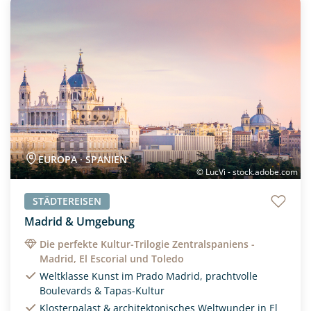
Neu
EUROPA · SPANIEN
© LucVi - stock.adobe.com
STÄDTEREISEN
Madrid & Umgebung
Die perfekte Kultur-Trilogie Zentralspaniens -
Madrid, El Escorial und Toledo
Weltklasse Kunst im Prado Madrid, prachtvolle
Boulevards & Tapas-Kultur
Klosterpalast & architektonisches Weltwunder in El