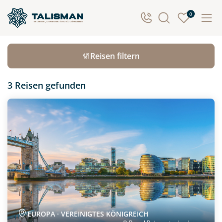
Ergebnisse filtern
0
Reiseart
Reisen filtern
Städtereisen
3 Reisen
gefunden
Zielgebiet
Neu
beliebig
Reisezeitraum
Reisezeitraum
Preisspanne
€ 400
€ 20000
EUROPA · VEREINIGTES KÖNIGREICH