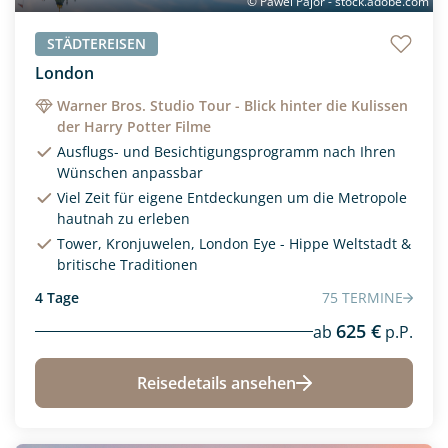
© Pawel Pajor - stock.adobe.com
400
20000
STÄDTEREISEN
Reisedauer
London
Warner Bros. Studio Tour - Blick hinter die Kulissen
der Harry Potter Filme
Ausflugs- und Besichtigungsprogramm nach Ihren
Wünschen anpassbar
Viel Zeit für eigene Entdeckungen um die Metropole
hautnah zu erleben
Tower, Kronjuwelen, London Eye - Hippe Weltstadt &
britische Traditionen
4 Tage
75 TERMINE
625 €
ab
p.P.
Reisedetails ansehen