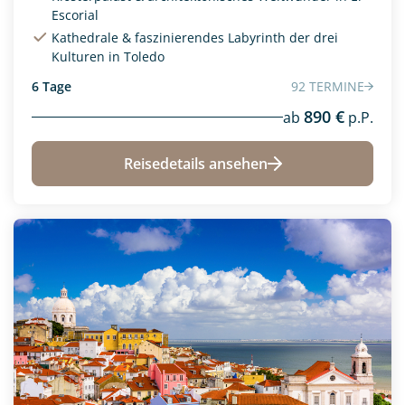
Escorial
Kathedrale & faszinierendes Labyrinth der drei
Kulturen in Toledo
6 Tage
92 TERMINE
890 €
ab
p.P.
Reisedetails ansehen
Neu
Aktivreisen
Afrika
(0)
(0)
Camperurlaub
Asien
(0)
(0)
Exklusive Reisen
Europa
(3)
(0)