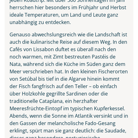
herrschen hier besonders im Frühjahr und Herbst
ideale Temperaturen, um Land und Leute ganz
unabhängig zu entdecken.
Genauso abwechslungsreich wie die Landschaft ist
auch die kulinarische Reise auf diesem Weg. In den
Cafés von Lissabon duftet es überall nach den
noch warmen, mit Zimt bestreuten Pastéis de
Praia do Camilo an der
Nata, während sich die Küche im Süden ganz dem
Algarve, Portugal
Meer verschrieben hat. In den kleinen Fischerorten
© Balate Dorin - stock.adobe.com
von Setúbal bis tief in die Algarve hinein kommt
der Fisch fangfrisch auf den Teller – ob einfach
über Holzkohle gegrillte Sardinen oder die
traditionelle Cataplana, ein herzhafter
Meeresfrüchte-Eintopf im typischen Kupferkessel.
Abends, wenn die Sonne im Atlantik versinkt und in
den Gassen der melancholische Fado-Gesang
erklingt, spürt man sie ganz deutlich: die Saudade,
dieses ganz besondere, portugiesische