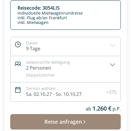
Reisecode: 3054LIS
Individuelle Mietwagenrundreise
inkl. Flug ab/an Frankfurt
inkl. Mietwagen
Dauer
9 Tage
Gewünschte Belegung
2 Personen
Doppelzimmer
Termin wählen
Datenschutz & Transparenz ist uns sehr wichtig!
+375
Sa. 02.10.27 - So. 10.10.27
Die Anfrage wird via SSL verschlüsselt an unseren Server
geschickt. Mit Absenden des Formulars, erklären Sie, dass
1.260 €
Sie die
Datenschutzerklärung
und
Widerrufhinweise
ab
p.P.
zur
Kenntnis genommen und akzeptiert haben.
Reise anfragen