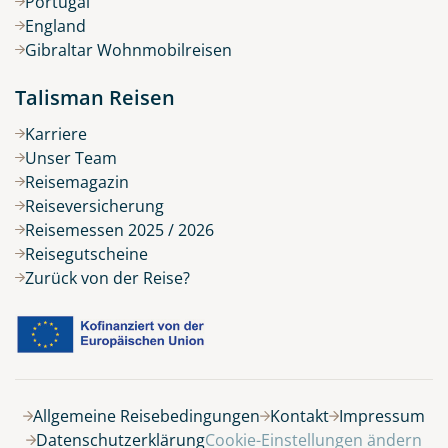
Portugal
England
Gibraltar Wohnmobilreisen
Talisman Reisen
Karriere
Unser Team
Reisemagazin
Reiseversicherung
Reisemessen 2025 / 2026
Reisegutscheine
Zurück von der Reise?
Belegung
Allgemeine Reisebedingungen
Kontakt
Impressum
Datenschutzerklärung
Cookie-Einstellungen ändern
9 Tage