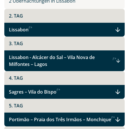
2 Übernachtungen in Lissabon
2. TAG
F
*
Lissabon
3. TAG
Lissabon - Alcácer do Sal – Vila Nova de
F
*
Milfontes – Lagos
4. TAG
F
*
Sagres – Vila do Bispo
5. TAG
F
*
Portimão – Praia dos Três Irmãos – Monchique