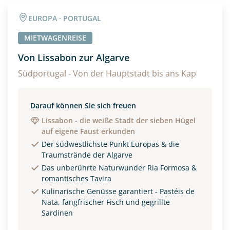
Angaben zur Reise
EUROPA · PORTUGAL
Anzahl Erwachsener
Anzahl Kinder
MIETWAGENREISE
Von Lissabon zur Algarve
Alter
Südportugal - Von der Hauptstadt bis ans Kap
Darauf können Sie sich freuen
Unterkunft
Lissabon - die weiße Stadt der sieben Hügel
auf eigene Faust erkunden
DZ
EZ
Familienzimmer
Der südwestlichste Punkt Europas & die
Traumstrände der Algarve
Reisebeginn
Das unberührte Naturwunder Ria Formosa &
Option 1
romantisches Tavira
Option 2
Kulinarische Genüsse garantiert - Pastéis de
Nata, fangfrischer Fisch und gegrillte
Sardinen
Weitere Informationen