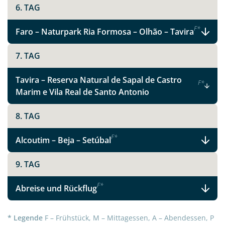
6. TAG
F
*
Faro – Naturpark Ria Formosa – Olhão – Tavira
7. TAG
Tavira – Reserva Natural de Sapal de Castro
F
*
Marim e Vila Real de Santo Antonio
8. TAG
Teile diese Reise
F
*
Alcoutim – Beja – Setúbal
9. TAG
Facebook
F
*
Abreise und Rückflug
Instagram
* Legende
F – Frühstück, M – Mittagessen, A – Abendessen, P