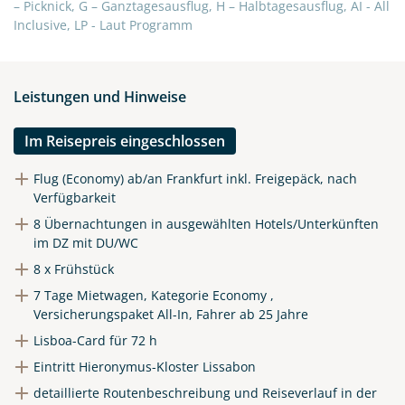
X
– Picknick, G – Ganztagesausflug, H – Halbtagesausflug, AI - All
Inclusive, LP - Laut Programm
WhatsApp
Leistungen und Hinweise
Telegram
Im Reisepreis eingeschlossen
per E-Mail senden
Flug (Economy) ab/an Frankfurt inkl. Freigepäck, nach
Verfügbarkeit
Link kopieren
8 Übernachtungen in ausgewählten Hotels/Unterkünften
im DZ mit DU/WC
8 x Frühstück
7 Tage Mietwagen, Kategorie Economy ,
Versicherungspaket All-In, Fahrer ab 25 Jahre
Lisboa-Card für 72 h
Eintritt Hieronymus-Kloster Lissabon
detaillierte Routenbeschreibung und Reiseverlauf in der