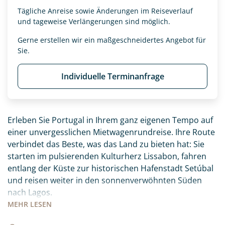
Tägliche Anreise sowie Änderungen im Reiseverlauf
und tageweise Verlängerungen sind möglich.
Gerne erstellen wir ein maßgeschneidertes Angebot für
Sie.
Individuelle Terminanfrage
Erleben Sie Portugal in Ihrem ganz eigenen Tempo auf
einer unvergesslichen Mietwagenrundreise. Ihre Route
verbindet das Beste, was das Land zu bieten hat: Sie
starten im pulsierenden Kulturherz Lissabon, fahren
entlang der Küste zur historischen Hafenstadt Setúbal
und reisen weiter in den sonnenverwöhnten Süden
nach Lagos.
MEHR
LESEN
Ihr Roadbook führt Sie abseits der ausgetretenen
Pfade zu den schönsten Ecken des Landes, die Sie ganz