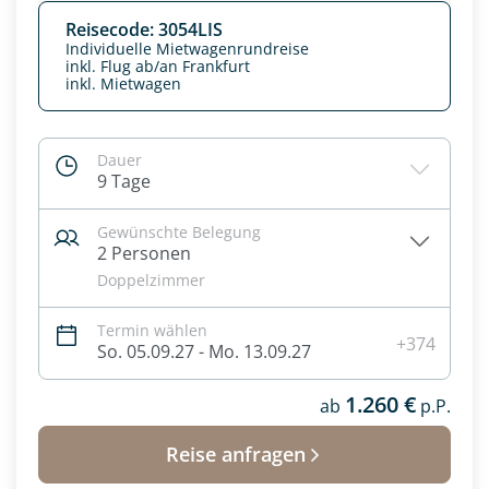
Reisecode: 3054LIS
Individuelle Mietwagenrundreise
inkl. Flug ab/an Frankfurt
inkl. Mietwagen
Dauer
9 Tage
Gewünschte Belegung
2 Personen
Doppelzimmer
Termin wählen
Datenschutz & Transparenz ist uns sehr wichtig!
+374
So. 05.09.27 - Mo. 13.09.27
Die Anfrage wird via SSL verschlüsselt an unseren Server
geschickt. Mit Absenden des Formulars, erklären Sie, dass
1.260 €
Sie die
Datenschutzerklärung
und
Widerrufhinweise
ab
p.P.
zur
Kenntnis genommen und akzeptiert haben.
Reise anfragen