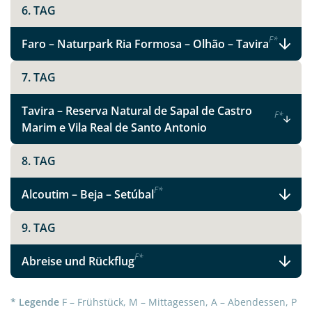
6. TAG
F
*
Faro – Naturpark Ria Formosa – Olhão – Tavira
7. TAG
Tavira – Reserva Natural de Sapal de Castro
F
*
Marim e Vila Real de Santo Antonio
8. TAG
Teile diese Reise
F
*
Alcoutim – Beja – Setúbal
9. TAG
Facebook
F
*
Abreise und Rückflug
Instagram
* Legende
F – Frühstück, M – Mittagessen, A – Abendessen, P