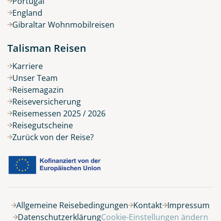
Portugal
England
Gibraltar Wohnmobilreisen
Talisman Reisen
Karriere
Unser Team
Reisemagazin
Reiseversicherung
Reisemessen 2025 / 2026
Reisegutscheine
Zurück von der Reise?
Belegung
Allgemeine Reisebedingungen
Kontakt
Impressum
Datenschutzerklärung
Cookie-Einstellungen ändern
9 Tage