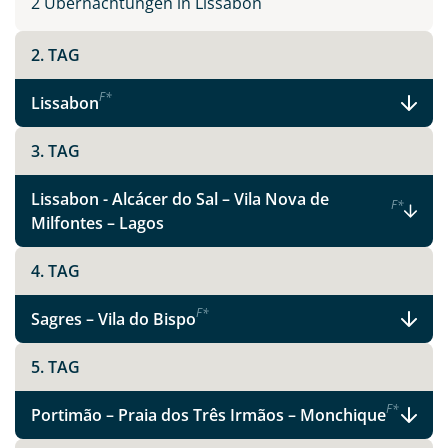
2 Übernachtungen in Lissabon
2. TAG
F
*
Lissabon
3. TAG
Lissabon - Alcácer do Sal – Vila Nova de
F
*
Milfontes – Lagos
4. TAG
F
*
Sagres – Vila do Bispo
5. TAG
F
*
Portimão – Praia dos Três Irmãos – Monchique