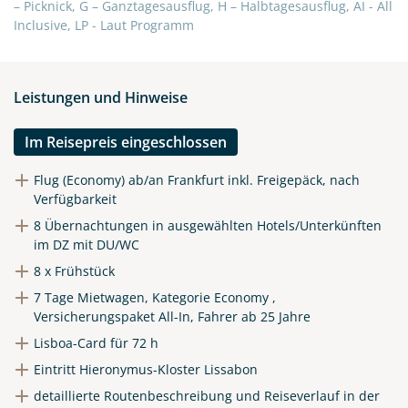
X
– Picknick, G – Ganztagesausflug, H – Halbtagesausflug, AI - All
Inclusive, LP - Laut Programm
WhatsApp
Leistungen und Hinweise
Telegram
Im Reisepreis eingeschlossen
per E-Mail senden
Flug (Economy) ab/an Frankfurt inkl. Freigepäck, nach
Verfügbarkeit
Link kopieren
8 Übernachtungen in ausgewählten Hotels/Unterkünften
im DZ mit DU/WC
8 x Frühstück
7 Tage Mietwagen, Kategorie Economy ,
Versicherungspaket All-In, Fahrer ab 25 Jahre
Lisboa-Card für 72 h
Eintritt Hieronymus-Kloster Lissabon
detaillierte Routenbeschreibung und Reiseverlauf in der