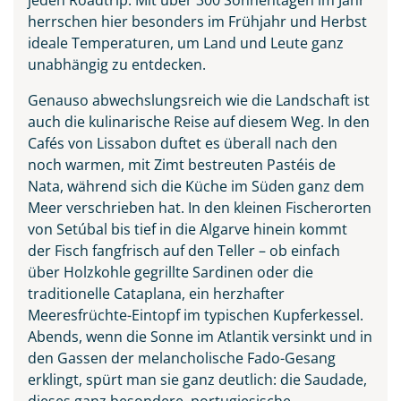
herrschen hier besonders im Frühjahr und Herbst
ideale Temperaturen, um Land und Leute ganz
unabhängig zu entdecken.
Genauso abwechslungsreich wie die Landschaft ist
auch die kulinarische Reise auf diesem Weg. In den
Cafés von Lissabon duftet es überall nach den
noch warmen, mit Zimt bestreuten Pastéis de
Praia do Camilo an der
Nata, während sich die Küche im Süden ganz dem
Algarve, Portugal
Meer verschrieben hat. In den kleinen Fischerorten
© Balate Dorin - stock.adobe.com
von Setúbal bis tief in die Algarve hinein kommt
der Fisch fangfrisch auf den Teller – ob einfach
über Holzkohle gegrillte Sardinen oder die
traditionelle Cataplana, ein herzhafter
Meeresfrüchte-Eintopf im typischen Kupferkessel.
Abends, wenn die Sonne im Atlantik versinkt und in
den Gassen der melancholische Fado-Gesang
erklingt, spürt man sie ganz deutlich: die Saudade,
dieses ganz besondere, portugiesische