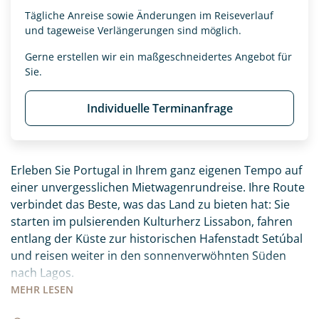
Tägliche Anreise sowie Änderungen im Reiseverlauf
und tageweise Verlängerungen sind möglich.
Gerne erstellen wir ein maßgeschneidertes Angebot für
Sie.
Individuelle Terminanfrage
Erleben Sie Portugal in Ihrem ganz eigenen Tempo auf
einer unvergesslichen Mietwagenrundreise. Ihre Route
verbindet das Beste, was das Land zu bieten hat: Sie
starten im pulsierenden Kulturherz Lissabon, fahren
entlang der Küste zur historischen Hafenstadt Setúbal
und reisen weiter in den sonnenverwöhnten Süden
nach Lagos.
MEHR
LESEN
Ihr Roadbook führt Sie abseits der ausgetretenen
Pfade zu den schönsten Ecken des Landes, die Sie ganz