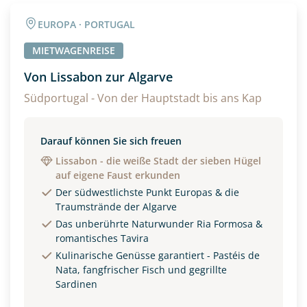
Angaben zur Reise
EUROPA · PORTUGAL
Anzahl Erwachsener
Anzahl Kinder
MIETWAGENREISE
Von Lissabon zur Algarve
Alter
Südportugal - Von der Hauptstadt bis ans Kap
Darauf können Sie sich freuen
Unterkunft
Lissabon - die weiße Stadt der sieben Hügel
auf eigene Faust erkunden
DZ
EZ
Familienzimmer
Der südwestlichste Punkt Europas & die
Traumstrände der Algarve
Reisebeginn
Das unberührte Naturwunder Ria Formosa &
Option 1
romantisches Tavira
Option 2
Kulinarische Genüsse garantiert - Pastéis de
Nata, fangfrischer Fisch und gegrillte
Sardinen
Weitere Informationen