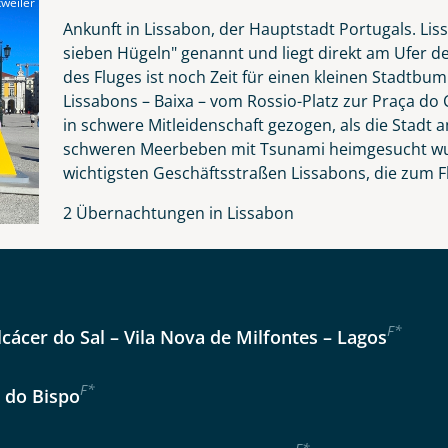
weiler
Nachname
Ankunft in Lissabon, der Hauptstadt Portugals. Lis
sieben Hügeln" genannt und liegt direkt am Ufer d
des Fluges ist noch Zeit für einen kleinen Stadtb
Lissabons – Baixa – vom Rossio-Platz zur Praça do 
Telefon
in schwere Mitleidenschaft gezogen, als die Stad
schweren Meerbeben mit Tsunami heimgesucht wurd
wichtigsten Geschäftsstraßen Lissabons, die zum F
2 Übernachtungen in Lissabon
Anzahl Kinder
Alter
Reise
F
*
lcácer do Sal – Vila Nova de Milfontes – Lagos
Instagram
er wählen
F
*
a do Bispo
kliste
Tage
WhatsApp