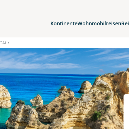
Kontinente
Wohnmobilreisen
Re
Reiseziele
GAL
Afrika
Asien
Europa
Nordamerika