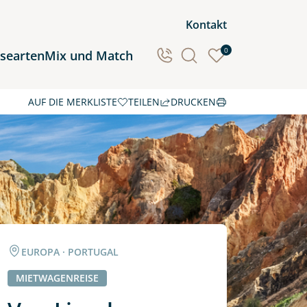
Kontakt
0
isearten
Mix und Match
AUF DIE MERKLISTE
TEILEN
DRUCKEN
Ozeanien
Südamerika
EUROPA · PORTUGAL
MIETWAGENREISE