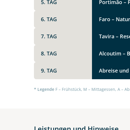
5. TAG
Portimão – 
Option 1
Keine
6. TAG
Faro – Natu
Telegram
Weitere Informationen
7. TAG
Tavira – Res
Link kopier
8. TAG
Alcoutim – B
9. TAG
Abreise und
* Legende
F – Frühstück, M – Mittagessen, A – Ab
Datenschutz & Transparenz ist 
Leistungen und Hinweise