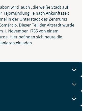
sabon wird auch „die weiße Stadt auf
er Tejomündung. Je nach Ankunftszeit
ummel in der Unterstadt des Zentrums
Comércio. Dieser Teil der Altstadt wurde
t am 1. November 1755 von einem
e. Hier befinden sich heute die
lanieren einladen.