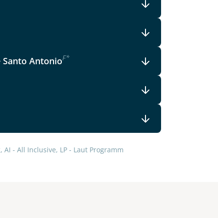
F
*
e Santo Antonio
 AI - All Inclusive, LP - Laut Programm