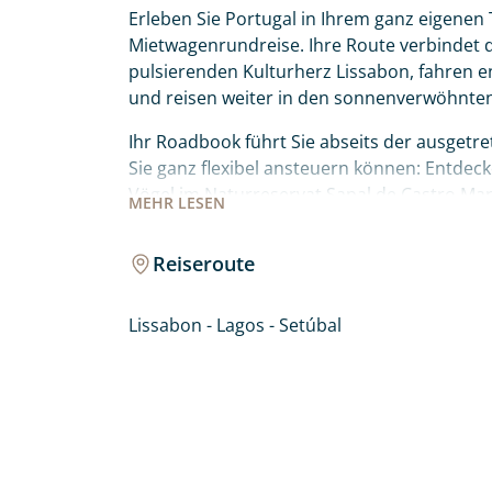
Erleben Sie Portugal in Ihrem ganz eigenen
Mietwagenrundreise. Ihre Route verbindet da
pulsierenden Kulturherz Lissabon, fahren e
und reisen weiter in den sonnenverwöhnte
Ihr Roadbook führt Sie abseits der ausgetr
Sie ganz flexibel ansteuern können: Entdec
Vögel im Naturreservat Sapal de Castro Ma
MEHR
LESEN
Lagunenparadies der Ria Formosa bei Faro 
und die ikonischen Felsformationen der Prai
Reiseroute
hinauf in die idyllische Bergwelt von Monch
wartet auf Sie!
Lissabon - Lagos - Setúbal