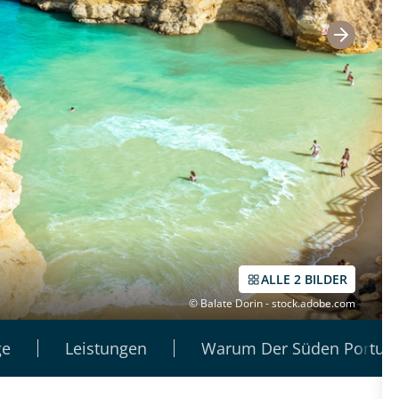
ALLE 2 BILDER
© Balate Dorin - stock.adobe.com
ge
Leistungen
Warum Der Süden Portuga