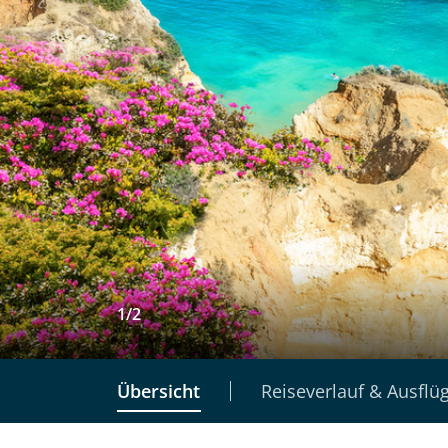
1
/
2
Übersicht
Reiseverlauf & Ausflü