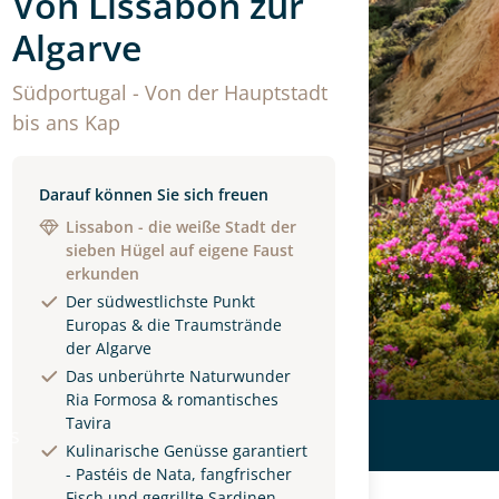
Von Lissabon zur
Algarve
Südportugal - Von der Hauptstadt
bis ans Kap
Darauf können Sie sich freuen
Lissabon - die weiße Stadt der
sieben Hügel auf eigene Faust
erkunden
Der südwestlichste Punkt
Europas & die Traumstrände
der Algarve
Das unberührte Naturwunder
Ria Formosa & romantisches
Tavira
ls
Kulinarische Genüsse garantiert
- Pastéis de Nata, fangfrischer
Fisch und gegrillte Sardinen