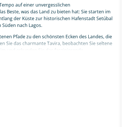
 Tempo auf einer unvergesslichen
s Beste, was das Land zu bieten hat: Sie starten im
ntlang der Küste zur historischen Hafenstadt Setúbal
n Süden nach Lagos.
etenen Pfade zu den schönsten Ecken des Landes, die
ken Sie das charmante Tavira, beobachten Sie seltene
rim und erkunden Sie das faszinierende
und Olhão. Über die maritime Küstenstadt Portimão
a dos Três Irmãos führt Sie Ihr Weg schließlich
ique. Ihr ganz persönliches Portugal-Abenteuer