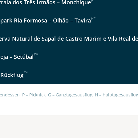
F
*
Praia dos Três Irmãos – Monchique
Option 2
 Reisen auf der Merkliste
Auswahl übernehmen
F
*
Auswahl übernehmen
rpark Ria Formosa – Olhão – Tavira
per E-Mail senden
erva Natural de Sapal de Castro Marim e Vila Real d
en
F
*
eja – Setúbal
F
*
 Rückflug
endessen, P – Picknick, G – Ganztagesausflug, H – Halbtagesausflug,
uns sehr wichtig!