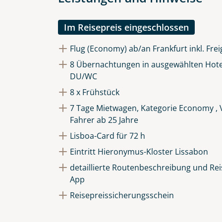
Die Anfrage wird via SSL versch
Datenschutzerklärung
und
Wid
Im Reisepreis eingeschlossen
Flug (Economy) ab/an Frankfurt inkl. Fre
8 Übernachtungen in ausgewählten Hote
DU/WC
8 x Frühstück
7 Tage Mietwagen, Kategorie Economy , V
Fahrer ab 25 Jahre
Lisboa-Card für 72 h
Eintritt Hieronymus-Kloster Lissabon
detaillierte Routenbeschreibung und Reis
App
Reisepreissicherungsschein