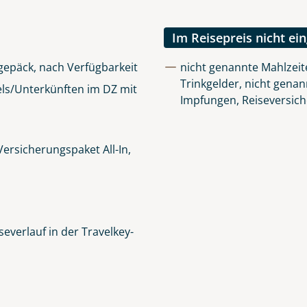
lüsselt an unseren Server geschickt. Mit Absenden des Formu
errufhinweise
zur Kenntnis genommen und akzeptiert hab
Im Reisepreis nicht ei
igepäck, nach Verfügbarkeit
nicht genannte Mahlzeit
Trinkgelder, nicht genan
ls/Unterkünften im DZ mit
Impfungen, Reiseversic
ersicherungspaket All-In,
everlauf in der Travelkey-