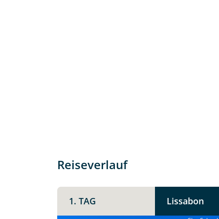
Individuelle Anfrage
Herzlichen Dank für Ihre Kontaktau
Reiseverlauf
mit. Wir prüfen die Verfügbarkeit
Traumreise.
1. TAG
Lissabon
Persönliche Daten