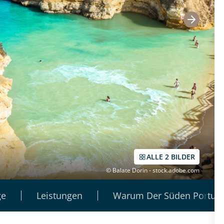
ALLE 2 BILDER
© Balate Dorin - stock.adobe.com
ge
Leistungen
Warum Der Süden Portuga