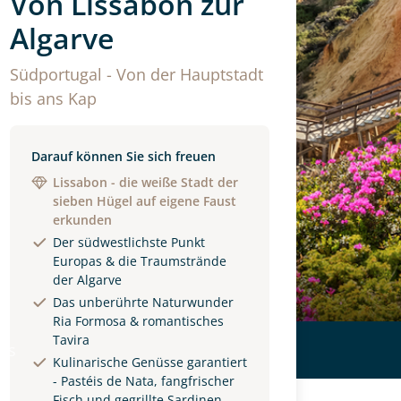
Von Lissabon zur
Algarve
Südportugal - Von der Hauptstadt
bis ans Kap
Darauf können Sie sich freuen
Lissabon - die weiße Stadt der
sieben Hügel auf eigene Faust
erkunden
Der südwestlichste Punkt
Europas & die Traumstrände
der Algarve
Das unberührte Naturwunder
Ria Formosa & romantisches
Tavira
ls
Kulinarische Genüsse garantiert
- Pastéis de Nata, fangfrischer
Fisch und gegrillte Sardinen