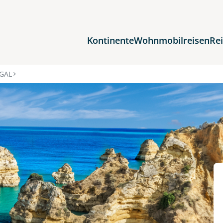
Kontinente
Wohnmobilreisen
Re
Reiseziele
GAL
Afrika
Asien
Europa
Nordamerika