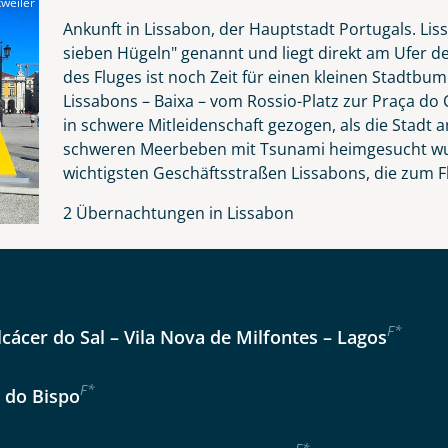
weiler
Nachname
Ankunft in Lissabon, der Hauptstadt Portugals. Lis
sieben Hügeln" genannt und liegt direkt am Ufer d
des Fluges ist noch Zeit für einen kleinen Stadtb
Lissabons – Baixa – vom Rossio-Platz zur Praça do 
Telefon
in schwere Mitleidenschaft gezogen, als die Stad
schweren Meerbeben mit Tsunami heimgesucht wurd
wichtigsten Geschäftsstraßen Lissabons, die zum F
2 Übernachtungen in Lissabon
Anzahl Kinder
Alter
Reise
F
*
lcácer do Sal – Vila Nova de Milfontes – Lagos
Instagram
er wählen
F
*
a do Bispo
kliste
Tage
WhatsApp