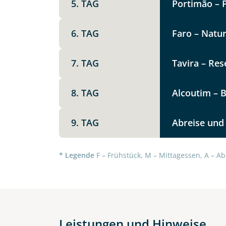
5. TAG
Portimão – 
Option 1
Keine
6. TAG
Faro – Natu
Telegram
Weitere Informationen
7. TAG
Tavira – Res
Link kopier
8. TAG
Alcoutim – B
9. TAG
Abreise und
* Legende
F – Frühstück, M – Mittagessen, A – Ab
Datenschutz & Transparenz ist 
Leistungen und Hinweise