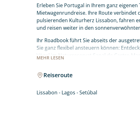
Erleben Sie Portugal in Ihrem ganz eigenen
Mietwagenrundreise. Ihre Route verbindet da
pulsierenden Kulturherz Lissabon, fahren e
und reisen weiter in den sonnenverwöhnte
Ihr Roadbook führt Sie abseits der ausgetr
Sie ganz flexibel ansteuern können: Entdec
Vögel im Naturreservat Sapal de Castro Ma
MEHR
LESEN
Lagunenparadies der Ria Formosa bei Faro 
und die ikonischen Felsformationen der Prai
Reiseroute
hinauf in die idyllische Bergwelt von Monch
wartet auf Sie!
Lissabon - Lagos - Setúbal