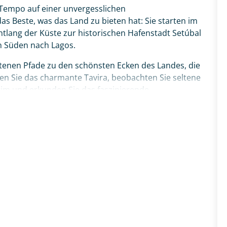
 Tempo auf einer unvergesslichen
s Beste, was das Land zu bieten hat: Sie starten im
ntlang der Küste zur historischen Hafenstadt Setúbal
n Süden nach Lagos.
etenen Pfade zu den schönsten Ecken des Landes, die
ken Sie das charmante Tavira, beobachten Sie seltene
rim und erkunden Sie das faszinierende
und Olhão. Über die maritime Küstenstadt Portimão
a dos Três Irmãos führt Sie Ihr Weg schließlich
ique. Ihr ganz persönliches Portugal-Abenteuer