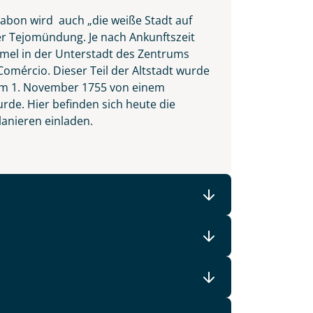
sabon wird auch „die weiße Stadt auf
er Tejomündung. Je nach Ankunftszeit
ummel in der Unterstadt des Zentrums
Comércio. Dieser Teil der Altstadt wurde
t am 1. November 1755 von einem
e. Hier befinden sich heute die
lanieren einladen.