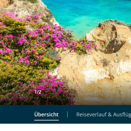
1
/
2
Übersicht
Reiseverlauf & Ausflü