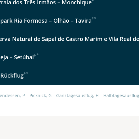
F
*
Praia dos Três Irmãos – Monchique
Option 2
 Reisen auf der Merkliste
Auswahl übernehmen
F
*
Auswahl übernehmen
rpark Ria Formosa – Olhão – Tavira
per E-Mail senden
erva Natural de Sapal de Castro Marim e Vila Real d
en
F
*
eja – Setúbal
F
*
 Rückflug
endessen, P – Picknick, G – Ganztagesausflug, H – Halbtagesausflug,
uns sehr wichtig!