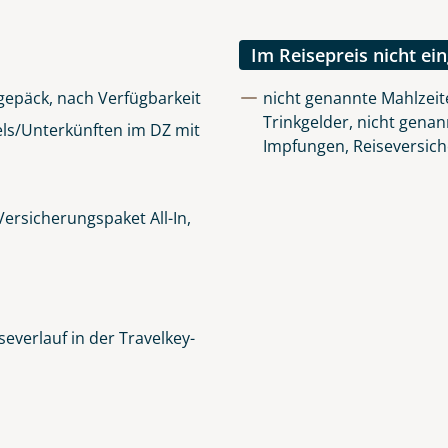
lüsselt an unseren Server geschickt. Mit Absenden des Formu
errufhinweise
zur Kenntnis genommen und akzeptiert hab
Im Reisepreis nicht ei
igepäck, nach Verfügbarkeit
nicht genannte Mahlzeit
Trinkgelder, nicht genan
ls/Unterkünften im DZ mit
Impfungen, Reiseversic
ersicherungspaket All-In,
everlauf in der Travelkey-