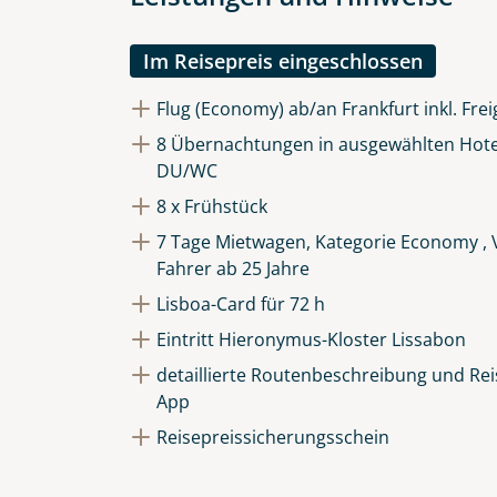
Die Anfrage wird via SSL versch
Datenschutzerklärung
und
Wid
Im Reisepreis eingeschlossen
Flug (Economy) ab/an Frankfurt inkl. Fre
8 Übernachtungen in ausgewählten Hote
DU/WC
8 x Frühstück
7 Tage Mietwagen, Kategorie Economy , V
Fahrer ab 25 Jahre
Lisboa-Card für 72 h
Eintritt Hieronymus-Kloster Lissabon
detaillierte Routenbeschreibung und Reis
App
Reisepreissicherungsschein