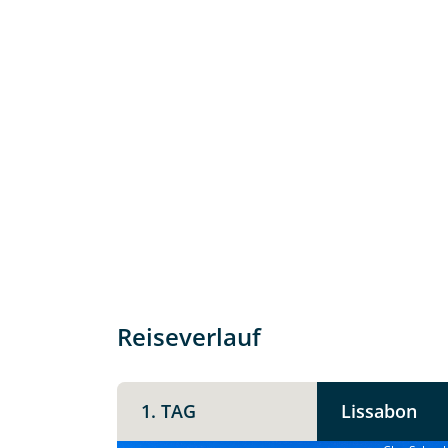
Individuelle Anfrage
Herzlichen Dank für Ihre Kontaktau
Reiseverlauf
mit. Wir prüfen die Verfügbarkeit
Traumreise.
1. TAG
Lissabon
Persönliche Daten