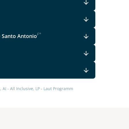
F
*
e Santo Antonio
 AI - All Inclusive, LP - Laut Programm