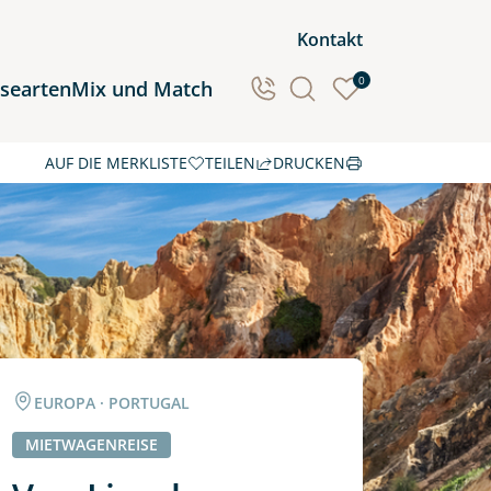
Kontakt
0
isearten
Mix und Match
AUF DIE MERKLISTE
TEILEN
DRUCKEN
Ozeanien
Südamerika
EUROPA · PORTUGAL
MIETWAGENREISE