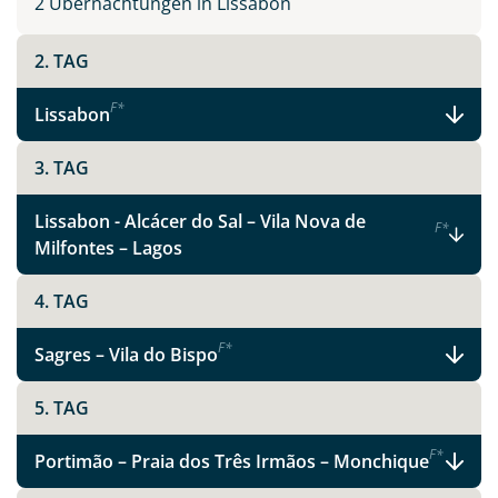
2 Übernachtungen in Lissabon
2. TAG
F
*
Lissabon
3. TAG
Lissabon - Alcácer do Sal – Vila Nova de
F
*
Milfontes – Lagos
4. TAG
F
*
Sagres – Vila do Bispo
5. TAG
F
*
Portimão – Praia dos Três Irmãos – Monchique