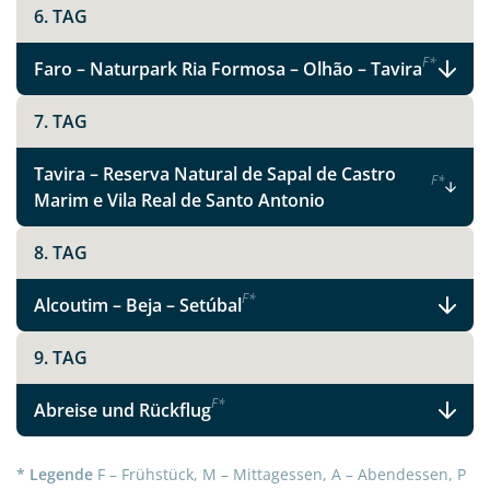
6. TAG
F
*
Faro – Naturpark Ria Formosa – Olhão – Tavira
7. TAG
Tavira – Reserva Natural de Sapal de Castro
F
*
Marim e Vila Real de Santo Antonio
8. TAG
Teile diese Reise
F
*
Alcoutim – Beja – Setúbal
9. TAG
Facebook
F
*
Abreise und Rückflug
Instagram
* Legende
F – Frühstück, M – Mittagessen, A – Abendessen, P