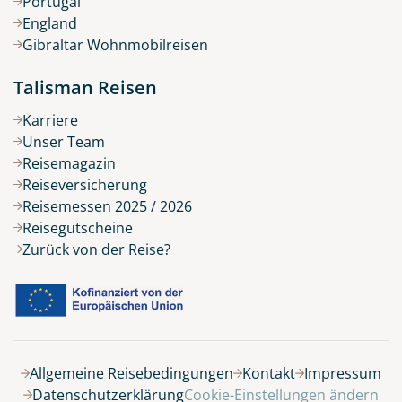
Portugal
England
Gibraltar Wohnmobilreisen
Talisman Reisen
Karriere
Unser Team
Reisemagazin
Reiseversicherung
Reisemessen 2025 / 2026
Reisegutscheine
Zurück von der Reise?
Belegung
Allgemeine Reisebedingungen
Kontakt
Impressum
Datenschutzerklärung
Cookie-Einstellungen ändern
9 Tage