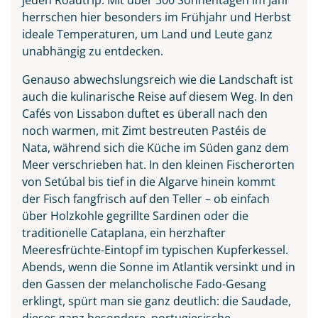
herrschen hier besonders im Frühjahr und Herbst
ideale Temperaturen, um Land und Leute ganz
unabhängig zu entdecken.
Genauso abwechslungsreich wie die Landschaft ist
auch die kulinarische Reise auf diesem Weg. In den
Cafés von Lissabon duftet es überall nach den
noch warmen, mit Zimt bestreuten Pastéis de
Praia do Camilo an der
Nata, während sich die Küche im Süden ganz dem
Algarve, Portugal
Meer verschrieben hat. In den kleinen Fischerorten
© Balate Dorin - stock.adobe.com
von Setúbal bis tief in die Algarve hinein kommt
der Fisch fangfrisch auf den Teller – ob einfach
über Holzkohle gegrillte Sardinen oder die
traditionelle Cataplana, ein herzhafter
Meeresfrüchte-Eintopf im typischen Kupferkessel.
Abends, wenn die Sonne im Atlantik versinkt und in
den Gassen der melancholische Fado-Gesang
erklingt, spürt man sie ganz deutlich: die Saudade,
dieses ganz besondere, portugiesische