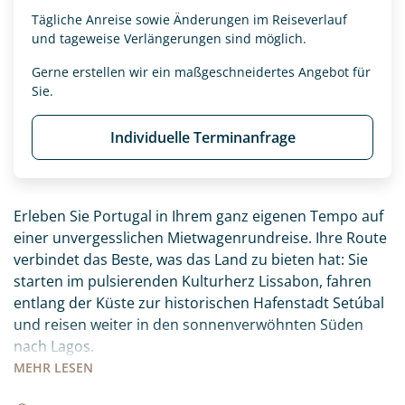
Tägliche Anreise sowie Änderungen im Reiseverlauf
und tageweise Verlängerungen sind möglich.
Gerne erstellen wir ein maßgeschneidertes Angebot für
Sie.
Individuelle Terminanfrage
Erleben Sie Portugal in Ihrem ganz eigenen Tempo auf
einer unvergesslichen Mietwagenrundreise. Ihre Route
verbindet das Beste, was das Land zu bieten hat: Sie
starten im pulsierenden Kulturherz Lissabon, fahren
entlang der Küste zur historischen Hafenstadt Setúbal
und reisen weiter in den sonnenverwöhnten Süden
nach Lagos.
MEHR
LESEN
Ihr Roadbook führt Sie abseits der ausgetretenen
Pfade zu den schönsten Ecken des Landes, die Sie ganz