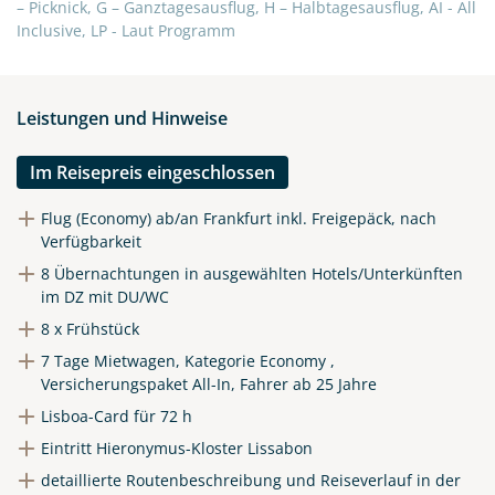
X
– Picknick, G – Ganztagesausflug, H – Halbtagesausflug, AI - All
Inclusive, LP - Laut Programm
WhatsApp
Leistungen und Hinweise
Telegram
Im Reisepreis eingeschlossen
per E-Mail senden
Flug (Economy) ab/an Frankfurt inkl. Freigepäck, nach
Verfügbarkeit
Link kopieren
8 Übernachtungen in ausgewählten Hotels/Unterkünften
im DZ mit DU/WC
8 x Frühstück
7 Tage Mietwagen, Kategorie Economy ,
Versicherungspaket All-In, Fahrer ab 25 Jahre
Lisboa-Card für 72 h
Eintritt Hieronymus-Kloster Lissabon
detaillierte Routenbeschreibung und Reiseverlauf in der