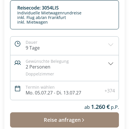
Reisecode: 3054LIS
Individuelle Mietwagenrundreise
inkl. Flug ab/an Frankfurt
inkl. Mietwagen
Dauer
9 Tage
Gewünschte Belegung
2 Personen
Doppelzimmer
Termin wählen
Datenschutz & Transparenz ist uns sehr wichtig!
+374
Mo. 05.07.27 - Di. 13.07.27
Die Anfrage wird via SSL verschlüsselt an unseren Server
geschickt. Mit Absenden des Formulars, erklären Sie, dass
1.260 €
Sie die
Datenschutzerklärung
und
Widerrufhinweise
ab
p.P.
zur
Kenntnis genommen und akzeptiert haben.
Reise anfragen