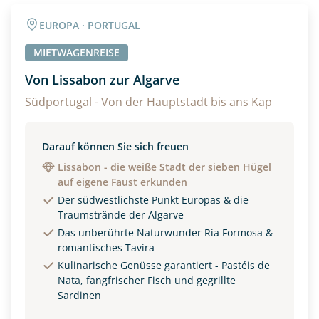
Angaben zur Reise
EUROPA · PORTUGAL
Anzahl Erwachsener
Anzahl Kinder
MIETWAGENREISE
Von Lissabon zur Algarve
Alter
Südportugal - Von der Hauptstadt bis ans Kap
Darauf können Sie sich freuen
Unterkunft
Lissabon - die weiße Stadt der sieben Hügel
auf eigene Faust erkunden
DZ
EZ
Familienzimmer
Der südwestlichste Punkt Europas & die
Traumstrände der Algarve
Reisebeginn
Das unberührte Naturwunder Ria Formosa &
Option 1
romantisches Tavira
Option 2
Kulinarische Genüsse garantiert - Pastéis de
Nata, fangfrischer Fisch und gegrillte
Sardinen
Weitere Informationen