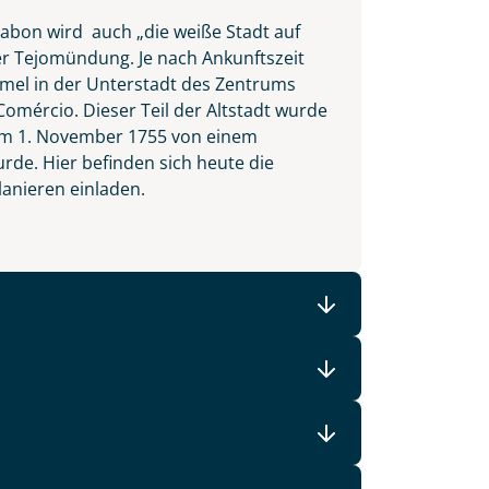
sabon wird auch „die weiße Stadt auf
er Tejomündung. Je nach Ankunftszeit
ummel in der Unterstadt des Zentrums
Comércio. Dieser Teil der Altstadt wurde
t am 1. November 1755 von einem
e. Hier befinden sich heute die
lanieren einladen.