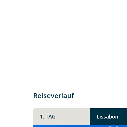
Individuelle Anfrage
Herzlichen Dank für Ihre Kontaktau
Reiseverlauf
mit. Wir prüfen die Verfügbarkeit
Traumreise.
1. TAG
Lissabon
Persönliche Daten