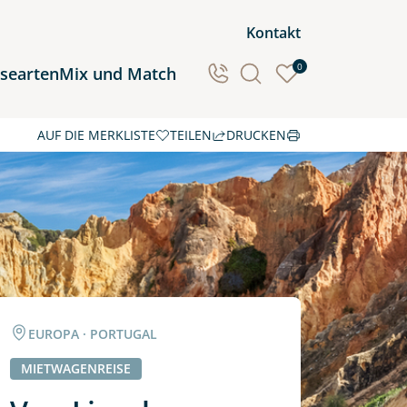
Kontakt
0
isearten
Mix und Match
AUF DIE MERKLISTE
TEILEN
DRUCKEN
Ozeanien
Südamerika
EUROPA · PORTUGAL
MIETWAGENREISE