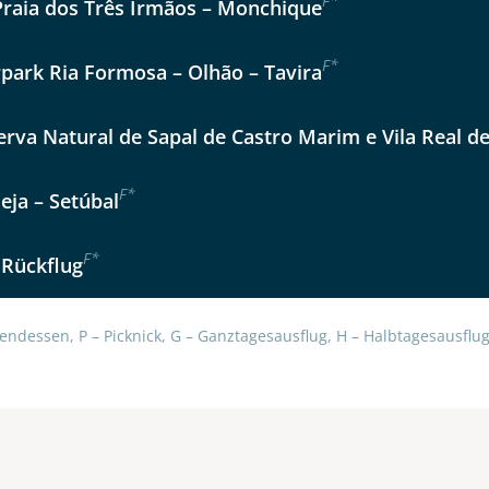
F
*
Praia dos Três Irmãos – Monchique
Option 2
 Reisen auf der Merkliste
Auswahl übernehmen
F
*
Auswahl übernehmen
rpark Ria Formosa – Olhão – Tavira
per E-Mail senden
erva Natural de Sapal de Castro Marim e Vila Real d
en
F
*
eja – Setúbal
F
*
 Rückflug
endessen, P – Picknick, G – Ganztagesausflug, H – Halbtagesausflug,
uns sehr wichtig!