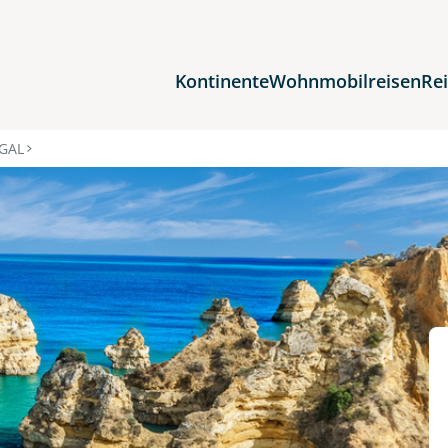
Kontinente
Wohnmobilreisen
Re
Reiseziele
GAL
Afrika
Asien
Europa
Nordamerika