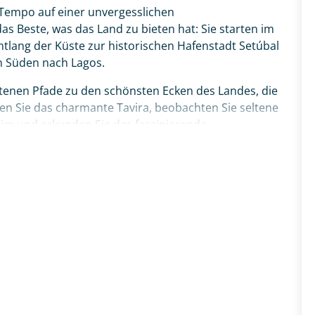
 Tempo auf einer unvergesslichen
s Beste, was das Land zu bieten hat: Sie starten im
ntlang der Küste zur historischen Hafenstadt Setúbal
n Süden nach Lagos.
etenen Pfade zu den schönsten Ecken des Landes, die
ken Sie das charmante Tavira, beobachten Sie seltene
rim und erkunden Sie das faszinierende
und Olhão. Über die maritime Küstenstadt Portimão
a dos Três Irmãos führt Sie Ihr Weg schließlich
ique. Ihr ganz persönliches Portugal-Abenteuer