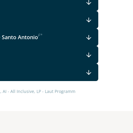
F
*
e Santo Antonio
 AI - All Inclusive, LP - Laut Programm