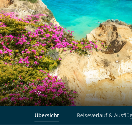
1
/
2
Übersicht
Reiseverlauf & Ausflü