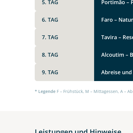
5. TAG
Portimão – 
Option 1
Keine
6. TAG
Faro – Natu
Telegram
Weitere Informationen
7. TAG
Tavira – Res
Link kopier
8. TAG
Alcoutim – B
9. TAG
Abreise und
* Legende
F – Frühstück, M – Mittagessen, A – Ab
Datenschutz & Transparenz ist 
Leistungen und Hinweise