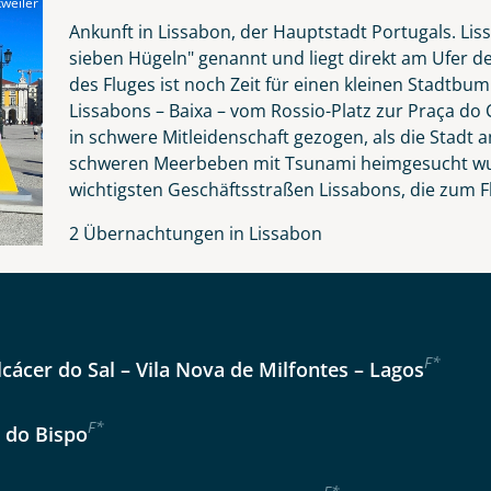
weiler
Nachname
Ankunft in Lissabon, der Hauptstadt Portugals. Lis
sieben Hügeln" genannt und liegt direkt am Ufer d
des Fluges ist noch Zeit für einen kleinen Stadtb
Lissabons – Baixa – vom Rossio-Platz zur Praça do 
Telefon
in schwere Mitleidenschaft gezogen, als die Stad
schweren Meerbeben mit Tsunami heimgesucht wurd
wichtigsten Geschäftsstraßen Lissabons, die zum F
2 Übernachtungen in Lissabon
Anzahl Kinder
Alter
Reise
F
*
lcácer do Sal – Vila Nova de Milfontes – Lagos
Instagram
er wählen
F
*
a do Bispo
kliste
Tage
WhatsApp