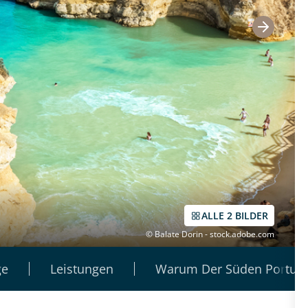
ALLE 2 BILDER
© Balate Dorin - stock.adobe.com
ge
Leistungen
Warum Der Süden Portuga