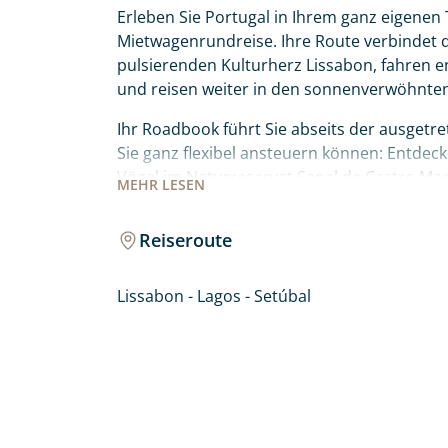
Erleben Sie Portugal in Ihrem ganz eigenen
Mietwagenrundreise. Ihre Route verbindet da
pulsierenden Kulturherz Lissabon, fahren e
und reisen weiter in den sonnenverwöhnte
Ihr Roadbook führt Sie abseits der ausgetr
Sie ganz flexibel ansteuern können: Entdec
Vögel im Naturreservat Sapal de Castro Ma
MEHR
LESEN
Lagunenparadies der Ria Formosa bei Faro 
und die ikonischen Felsformationen der Prai
Reiseroute
hinauf in die idyllische Bergwelt von Monch
wartet auf Sie!
Lissabon - Lagos - Setúbal