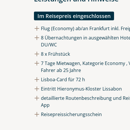
Die Anfrage wird via SSL versch
Datenschutzerklärung
und
Wid
Im Reisepreis eingeschlossen
Flug (Economy) ab/an Frankfurt inkl. Fre
8 Übernachtungen in ausgewählten Hote
DU/WC
8 x Frühstück
7 Tage Mietwagen, Kategorie Economy , V
Fahrer ab 25 Jahre
Lisboa-Card für 72 h
Eintritt Hieronymus-Kloster Lissabon
detaillierte Routenbeschreibung und Reis
App
Reisepreissicherungsschein