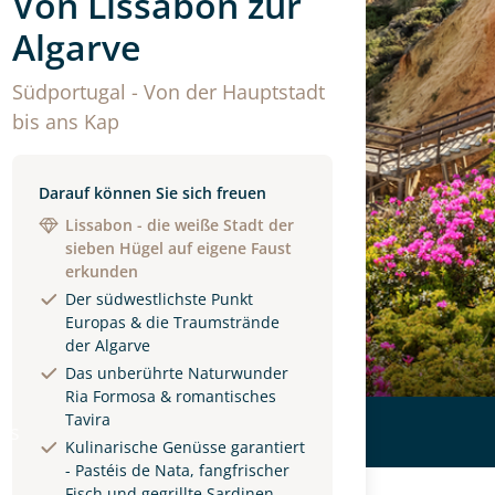
Von Lissabon zur
Algarve
Südportugal - Von der Hauptstadt
bis ans Kap
Darauf können Sie sich freuen
Lissabon - die weiße Stadt der
sieben Hügel auf eigene Faust
erkunden
Der südwestlichste Punkt
Europas & die Traumstrände
der Algarve
Das unberührte Naturwunder
Ria Formosa & romantisches
Tavira
ls
Kulinarische Genüsse garantiert
- Pastéis de Nata, fangfrischer
Fisch und gegrillte Sardinen