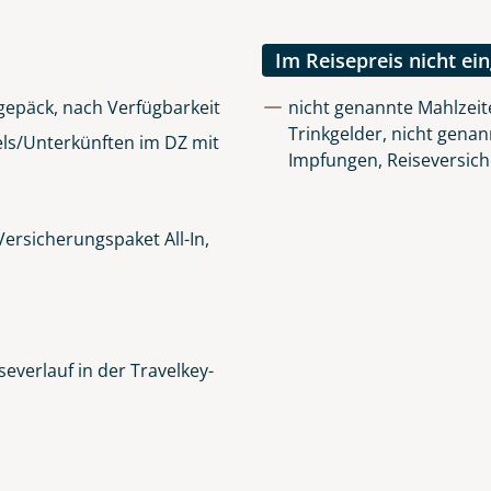
lüsselt an unseren Server geschickt. Mit Absenden des Formu
errufhinweise
zur Kenntnis genommen und akzeptiert hab
Im Reisepreis nicht ei
igepäck, nach Verfügbarkeit
nicht genannte Mahlzeit
Trinkgelder, nicht genan
ls/Unterkünften im DZ mit
Impfungen, Reiseversic
ersicherungspaket All-In,
everlauf in der Travelkey-