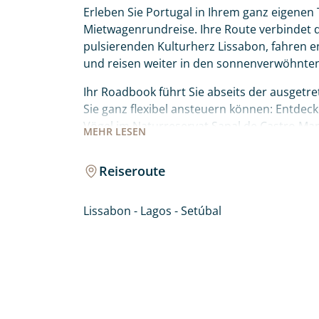
Erleben Sie Portugal in Ihrem ganz eigenen
Mietwagenrundreise. Ihre Route verbindet da
pulsierenden Kulturherz Lissabon, fahren e
und reisen weiter in den sonnenverwöhnte
Ihr Roadbook führt Sie abseits der ausgetr
Sie ganz flexibel ansteuern können: Entdec
Vögel im Naturreservat Sapal de Castro Ma
MEHR
LESEN
Lagunenparadies der Ria Formosa bei Faro 
und die ikonischen Felsformationen der Prai
Reiseroute
hinauf in die idyllische Bergwelt von Monch
wartet auf Sie!
Lissabon - Lagos - Setúbal