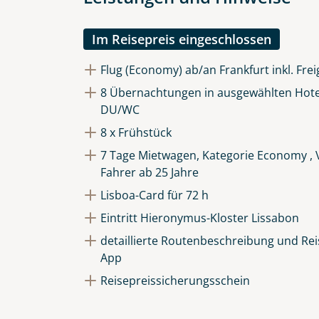
Die Anfrage wird via SSL versch
Datenschutzerklärung
und
Wid
Im Reisepreis eingeschlossen
Flug (Economy) ab/an Frankfurt inkl. Fre
8 Übernachtungen in ausgewählten Hote
DU/WC
8 x Frühstück
7 Tage Mietwagen, Kategorie Economy , V
Fahrer ab 25 Jahre
Lisboa-Card für 72 h
Eintritt Hieronymus-Kloster Lissabon
detaillierte Routenbeschreibung und Reis
App
Reisepreissicherungsschein