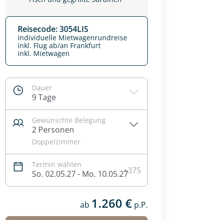
Reisecode: 3054LIS
Individuelle Mietwagenrundreise
inkl. Flug ab/an Frankfurt
inkl. Mietwagen
Dauer
9 Tage
Gewünschte Belegung
2 Personen
Doppelzimmer
Termin wählen
+375
So. 02.05.27 - Mo. 10.05.27
1.260 €
ab
p.P.