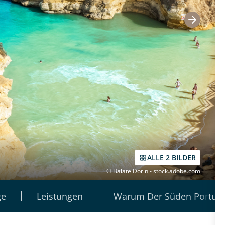
ALLE 2 BILDER
© Balate Dorin - stock.adobe.com
ge
Leistungen
Warum Der Süden Portuga