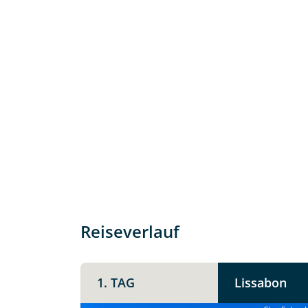
Individuelle Anfrage
Herzlichen Dank für Ihre Kontaktau
Reiseverlauf
mit. Wir prüfen die Verfügbarkeit
Traumreise.
1. TAG
Lissabon
Persönliche Daten