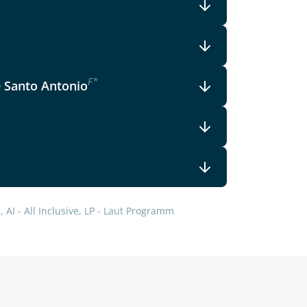
F
*
e Santo Antonio
 AI - All Inclusive, LP - Laut Programm