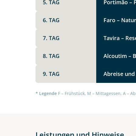
5. TAG
Portimão – 
Option 1
Keine
6. TAG
Faro – Natu
Telegram
Weitere Informationen
7. TAG
Tavira – Res
Link kopier
8. TAG
Alcoutim – B
9. TAG
Abreise und
* Legende
F – Frühstück, M – Mittagessen, A – Ab
Datenschutz & Transparenz ist 
Leistungen und Hinweise