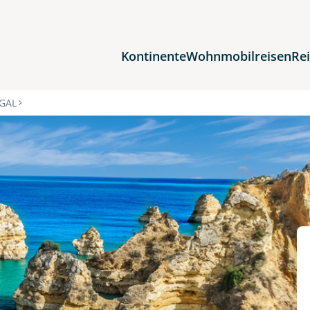
Kontinente
Wohnmobilreisen
Re
Reiseziele
GAL
Afrika
Asien
Europa
Nordamerika