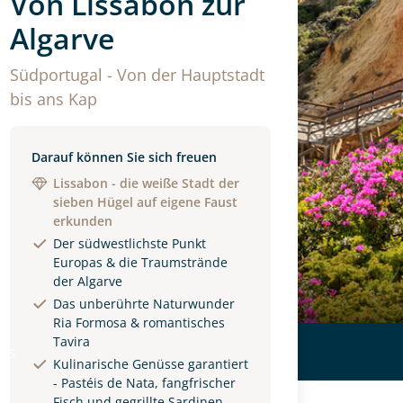
Von Lissabon zur
Algarve
Südportugal - Von der Hauptstadt
bis ans Kap
Darauf können Sie sich freuen
Lissabon - die weiße Stadt der
sieben Hügel auf eigene Faust
erkunden
Der südwestlichste Punkt
Europas & die Traumstrände
der Algarve
Das unberührte Naturwunder
Ria Formosa & romantisches
Tavira
ls
Kulinarische Genüsse garantiert
- Pastéis de Nata, fangfrischer
Fisch und gegrillte Sardinen