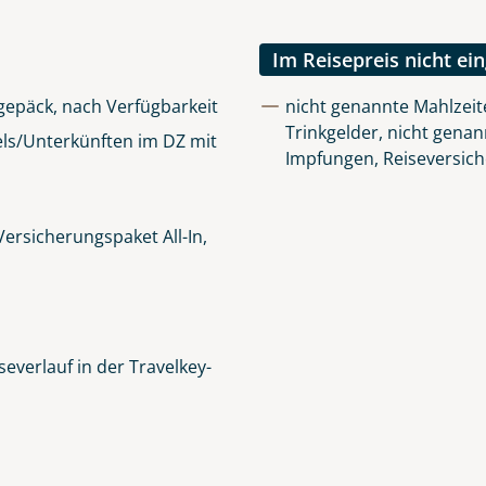
lüsselt an unseren Server geschickt. Mit Absenden des Formu
errufhinweise
zur Kenntnis genommen und akzeptiert hab
Im Reisepreis nicht ei
igepäck, nach Verfügbarkeit
nicht genannte Mahlzeit
Trinkgelder, nicht genan
ls/Unterkünften im DZ mit
Impfungen, Reiseversic
ersicherungspaket All-In,
everlauf in der Travelkey-