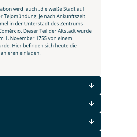
sabon wird auch „die weiße Stadt auf
er Tejomündung. Je nach Ankunftszeit
ummel in der Unterstadt des Zentrums
Comércio. Dieser Teil der Altstadt wurde
t am 1. November 1755 von einem
e. Hier befinden sich heute die
lanieren einladen.