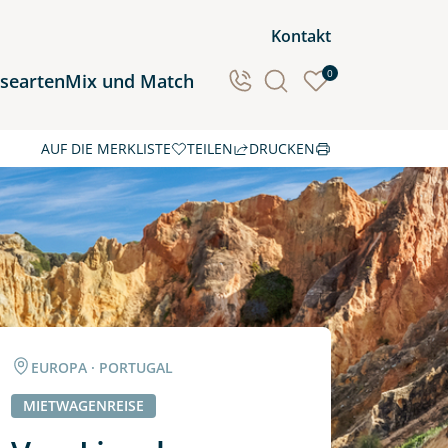
Kontakt
0
isearten
Mix und Match
AUF DIE MERKLISTE
TEILEN
DRUCKEN
Ozeanien
Südamerika
EUROPA · PORTUGAL
MIETWAGENREISE