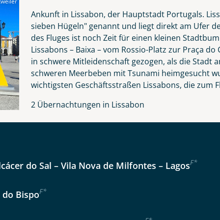
weiler
Nachname
Ankunft in Lissabon, der Hauptstadt Portugals. Lis
sieben Hügeln" genannt und liegt direkt am Ufer d
des Fluges ist noch Zeit für einen kleinen Stadtb
Lissabons – Baixa – vom Rossio-Platz zur Praça do 
Telefon
in schwere Mitleidenschaft gezogen, als die Stad
schweren Meerbeben mit Tsunami heimgesucht wurd
wichtigsten Geschäftsstraßen Lissabons, die zum F
2 Übernachtungen in Lissabon
Anzahl Kinder
Alter
Reise
F
*
lcácer do Sal – Vila Nova de Milfontes – Lagos
Instagram
er wählen
F
*
a do Bispo
kliste
Tage
WhatsApp