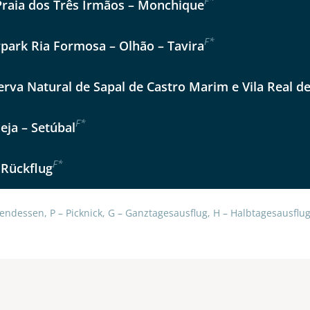
F
*
Praia dos Três Irmãos – Monchique
Option 2
 Reisen auf der Merkliste
Auswahl übernehmen
F
*
Auswahl übernehmen
rpark Ria Formosa – Olhão – Tavira
per E-Mail senden
erva Natural de Sapal de Castro Marim e Vila Real d
en
F
*
eja – Setúbal
F
*
 Rückflug
endessen, P – Picknick, G – Ganztagesausflug, H – Halbtagesausflug,
uns sehr wichtig!