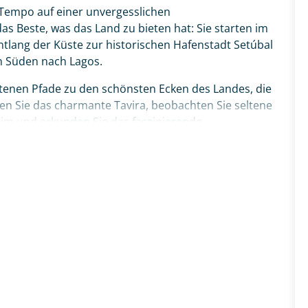
 Tempo auf einer unvergesslichen
s Beste, was das Land zu bieten hat: Sie starten im
ntlang der Küste zur historischen Hafenstadt Setúbal
n Süden nach Lagos.
etenen Pfade zu den schönsten Ecken des Landes, die
ken Sie das charmante Tavira, beobachten Sie seltene
rim und erkunden Sie das faszinierende
und Olhão. Über die maritime Küstenstadt Portimão
a dos Três Irmãos führt Sie Ihr Weg schließlich
ique. Ihr ganz persönliches Portugal-Abenteuer