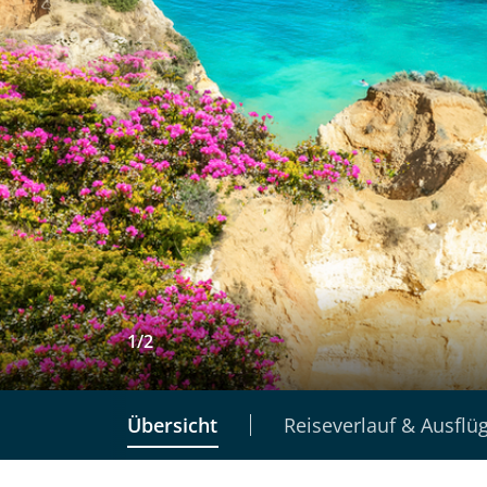
1
/
2
Übersicht
Reiseverlauf & Ausflü