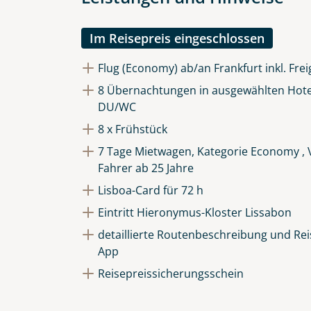
Die Anfrage wird via SSL versch
Datenschutzerklärung
und
Wid
Im Reisepreis eingeschlossen
Flug (Economy) ab/an Frankfurt inkl. Fre
8 Übernachtungen in ausgewählten Hote
DU/WC
8 x Frühstück
7 Tage Mietwagen, Kategorie Economy , V
Fahrer ab 25 Jahre
Lisboa-Card für 72 h
Eintritt Hieronymus-Kloster Lissabon
detaillierte Routenbeschreibung und Reis
App
Reisepreissicherungsschein