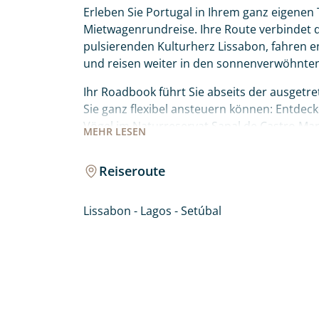
Erleben Sie Portugal in Ihrem ganz eigenen
Mietwagenrundreise. Ihre Route verbindet da
pulsierenden Kulturherz Lissabon, fahren e
und reisen weiter in den sonnenverwöhnte
Ihr Roadbook führt Sie abseits der ausgetr
Sie ganz flexibel ansteuern können: Entdec
Vögel im Naturreservat Sapal de Castro Ma
MEHR
LESEN
Lagunenparadies der Ria Formosa bei Faro 
und die ikonischen Felsformationen der Prai
Reiseroute
hinauf in die idyllische Bergwelt von Monch
wartet auf Sie!
Lissabon - Lagos - Setúbal