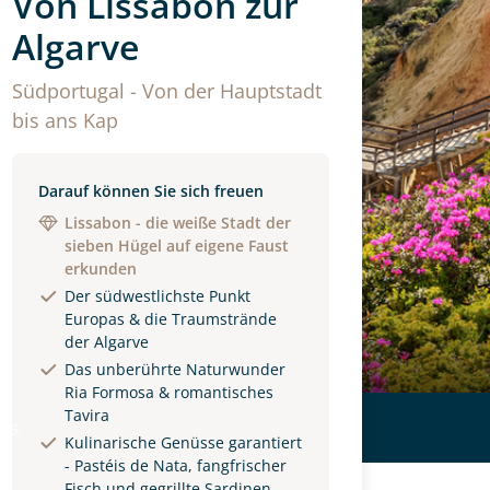
Von Lissabon zur
Algarve
Südportugal - Von der Hauptstadt
bis ans Kap
Darauf können Sie sich freuen
Lissabon - die weiße Stadt der
sieben Hügel auf eigene Faust
erkunden
Der südwestlichste Punkt
Europas & die Traumstrände
der Algarve
Das unberührte Naturwunder
Ria Formosa & romantisches
Tavira
ls
Kulinarische Genüsse garantiert
- Pastéis de Nata, fangfrischer
Fisch und gegrillte Sardinen