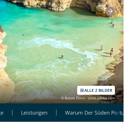
ALLE 2 BILDER
© Balate Dorin - stock.adobe.com
ge
Leistungen
Warum Der Süden Portuga