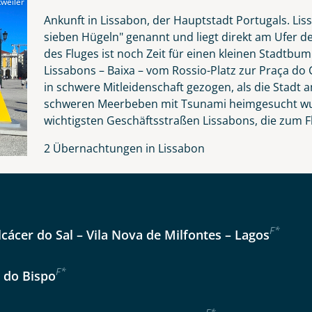
weiler
Nachname
Ankunft in Lissabon, der Hauptstadt Portugals. Lis
sieben Hügeln" genannt und liegt direkt am Ufer d
des Fluges ist noch Zeit für einen kleinen Stadtb
Lissabons – Baixa – vom Rossio-Platz zur Praça do 
Telefon
in schwere Mitleidenschaft gezogen, als die Stad
schweren Meerbeben mit Tsunami heimgesucht wurd
wichtigsten Geschäftsstraßen Lissabons, die zum F
2 Übernachtungen in Lissabon
Anzahl Kinder
Alter
Reise
F
*
lcácer do Sal – Vila Nova de Milfontes – Lagos
Instagram
er wählen
F
*
a do Bispo
kliste
Tage
WhatsApp