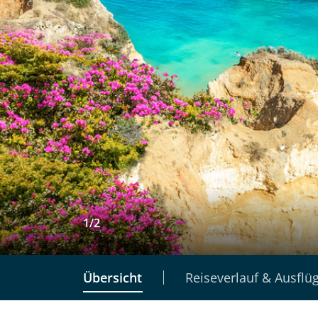
1
/
2
Übersicht
Reiseverlauf & Ausflü