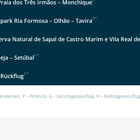
F
*
Praia dos Três Irmãos – Monchique
Option 2
 Reisen auf der Merkliste
Auswahl übernehmen
F
*
Auswahl übernehmen
rpark Ria Formosa – Olhão – Tavira
per E-Mail senden
erva Natural de Sapal de Castro Marim e Vila Real d
en
F
*
eja – Setúbal
F
*
 Rückflug
endessen, P – Picknick, G – Ganztagesausflug, H – Halbtagesausflug,
uns sehr wichtig!