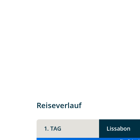
Individuelle Anfrage
Herzlichen Dank für Ihre Kontaktau
Reiseverlauf
mit. Wir prüfen die Verfügbarkeit
Traumreise.
1. TAG
Lissabon
Persönliche Daten