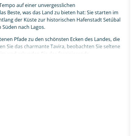
 Tempo auf einer unvergesslichen
s Beste, was das Land zu bieten hat: Sie starten im
ntlang der Küste zur historischen Hafenstadt Setúbal
n Süden nach Lagos.
etenen Pfade zu den schönsten Ecken des Landes, die
ken Sie das charmante Tavira, beobachten Sie seltene
rim und erkunden Sie das faszinierende
und Olhão. Über die maritime Küstenstadt Portimão
a dos Três Irmãos führt Sie Ihr Weg schließlich
ique. Ihr ganz persönliches Portugal-Abenteuer