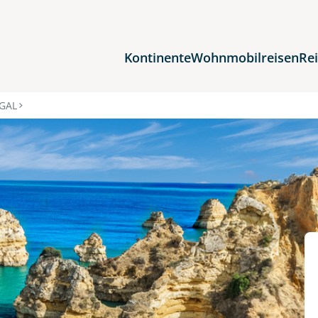
Kontinente
Wohnmobilreisen
Re
Reiseziele
GAL
Afrika
Asien
Europa
Nordamerika