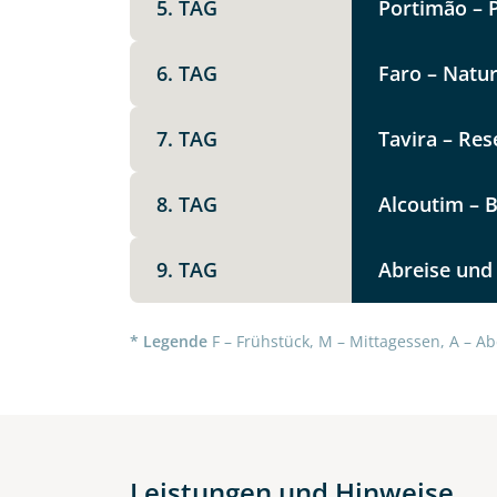
5. TAG
Portimão – 
Option 1
Keine
6. TAG
Faro – Natu
Telegram
Weitere Informationen
7. TAG
Tavira – Res
Link kopier
8. TAG
Alcoutim – B
9. TAG
Abreise und
* Legende
F – Frühstück, M – Mittagessen, A – Ab
Datenschutz & Transparenz ist 
Leistungen und Hinweise