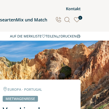
Kontakt
0
isearten
Mix und Match
AUF DIE MERKLISTE
TEILEN
DRUCKEN
Ozeanien
Südamerika
EUROPA · PORTUGAL
MIETWAGENREISE