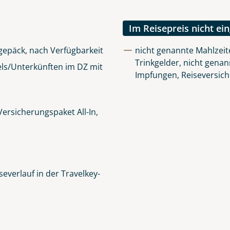
lüsselt an unseren Server geschickt. Mit Absenden des Formu
errufhinweise
zur Kenntnis genommen und akzeptiert hab
Im Reisepreis nicht ei
igepäck, nach Verfügbarkeit
nicht genannte Mahlzeit
Trinkgelder, nicht genan
ls/Unterkünften im DZ mit
Impfungen, Reiseversic
ersicherungspaket All-In,
everlauf in der Travelkey-