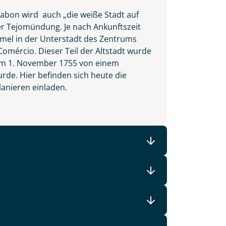
sabon wird auch „die weiße Stadt auf
er Tejomündung. Je nach Ankunftszeit
ummel in der Unterstadt des Zentrums
Comércio. Dieser Teil der Altstadt wurde
t am 1. November 1755 von einem
e. Hier befinden sich heute die
lanieren einladen.