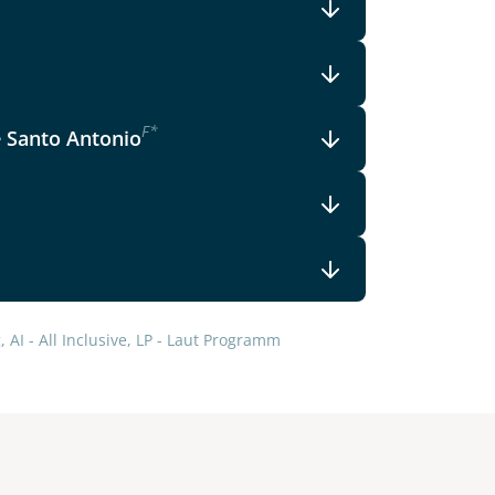
F
*
e Santo Antonio
 AI - All Inclusive, LP - Laut Programm