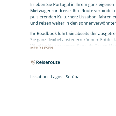
Erleben Sie Portugal in Ihrem ganz eigenen
Mietwagenrundreise. Ihre Route verbindet da
pulsierenden Kulturherz Lissabon, fahren e
und reisen weiter in den sonnenverwöhnte
Ihr Roadbook führt Sie abseits der ausgetr
Sie ganz flexibel ansteuern können: Entdec
Vögel im Naturreservat Sapal de Castro Ma
MEHR
LESEN
Lagunenparadies der Ria Formosa bei Faro 
und die ikonischen Felsformationen der Prai
Reiseroute
hinauf in die idyllische Bergwelt von Monch
wartet auf Sie!
Lissabon - Lagos - Setúbal