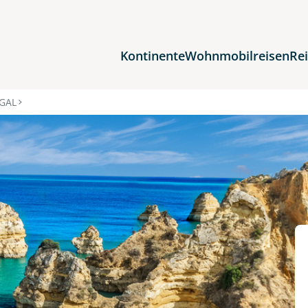
Kontinente
Wohnmobilreisen
Re
Reiseziele
GAL
Afrika
Asien
Europa
Nordamerika