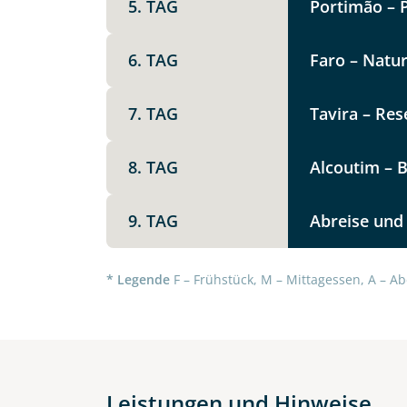
5. TAG
Portimão – 
Option 1
Keine
6. TAG
Faro – Natu
Telegram
Weitere Informationen
7. TAG
Tavira – Res
Link kopier
8. TAG
Alcoutim – B
9. TAG
Abreise und
* Legende
F – Frühstück, M – Mittagessen, A – Ab
Datenschutz & Transparenz ist 
Leistungen und Hinweise