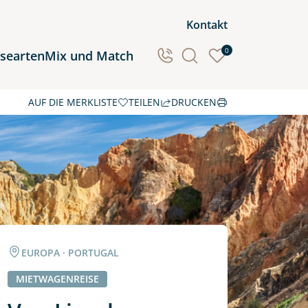
Kontakt
0
isearten
Mix und Match
AUF DIE MERKLISTE
TEILEN
DRUCKEN
Ozeanien
Südamerika
EUROPA · PORTUGAL
MIETWAGENREISE