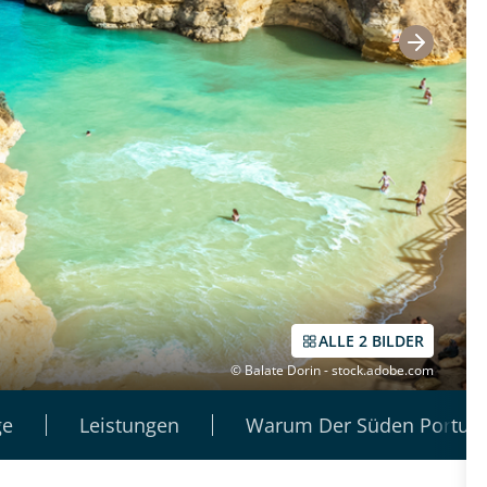
ALLE 2 BILDER
© Balate Dorin - stock.adobe.com
ge
Leistungen
Warum Der Süden Portuga