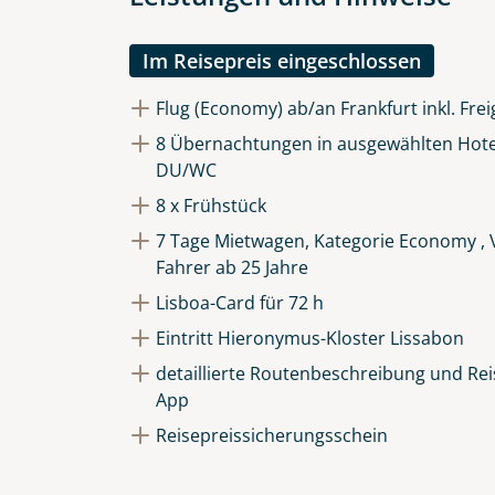
Die Anfrage wird via SSL versch
Datenschutzerklärung
und
Wid
Im Reisepreis eingeschlossen
Flug (Economy) ab/an Frankfurt inkl. Fre
8 Übernachtungen in ausgewählten Hote
DU/WC
8 x Frühstück
7 Tage Mietwagen, Kategorie Economy , V
Fahrer ab 25 Jahre
Lisboa-Card für 72 h
Eintritt Hieronymus-Kloster Lissabon
detaillierte Routenbeschreibung und Reis
App
Reisepreissicherungsschein