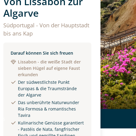
Von Lissabon zur
Algarve
Südportugal - Von der Hauptstadt
bis ans Kap
Darauf können Sie sich freuen
Lissabon - die weiße Stadt der
sieben Hügel auf eigene Faust
erkunden
Der südwestlichste Punkt
Europas & die Traumstrände
der Algarve
Das unberührte Naturwunder
Ria Formosa & romantisches
Tavira
ls
Kulinarische Genüsse garantiert
- Pastéis de Nata, fangfrischer
Fisch und gegrillte Sardinen