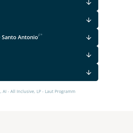
F
*
e Santo Antonio
 AI - All Inclusive, LP - Laut Programm