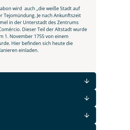
sabon wird auch „die weiße Stadt auf
er Tejomündung. Je nach Ankunftszeit
ummel in der Unterstadt des Zentrums
Comércio. Dieser Teil der Altstadt wurde
t am 1. November 1755 von einem
e. Hier befinden sich heute die
lanieren einladen.