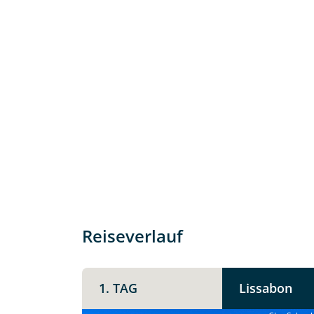
Individuelle Anfrage
Herzlichen Dank für Ihre Kontaktau
Reiseverlauf
mit. Wir prüfen die Verfügbarkeit
Traumreise.
1. TAG
Lissabon
Persönliche Daten