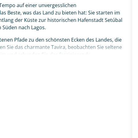
 Tempo auf einer unvergesslichen
s Beste, was das Land zu bieten hat: Sie starten im
ntlang der Küste zur historischen Hafenstadt Setúbal
n Süden nach Lagos.
etenen Pfade zu den schönsten Ecken des Landes, die
ken Sie das charmante Tavira, beobachten Sie seltene
rim und erkunden Sie das faszinierende
und Olhão. Über die maritime Küstenstadt Portimão
a dos Três Irmãos führt Sie Ihr Weg schließlich
ique. Ihr ganz persönliches Portugal-Abenteuer