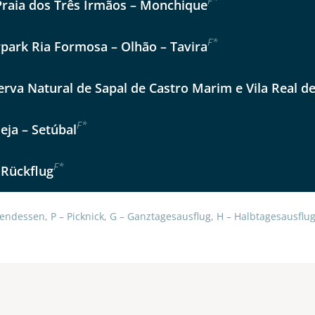
F
*
Praia dos Três Irmãos – Monchique
Option 2
 Reisen auf der Merkliste
Auswahl übernehmen
F
*
Auswahl übernehmen
rpark Ria Formosa – Olhão – Tavira
per E-Mail senden
erva Natural de Sapal de Castro Marim e Vila Real d
en
F
*
eja – Setúbal
F
*
 Rückflug
endessen, P – Picknick, G – Ganztagesausflug, H – Halbtagesausflug,
uns sehr wichtig!