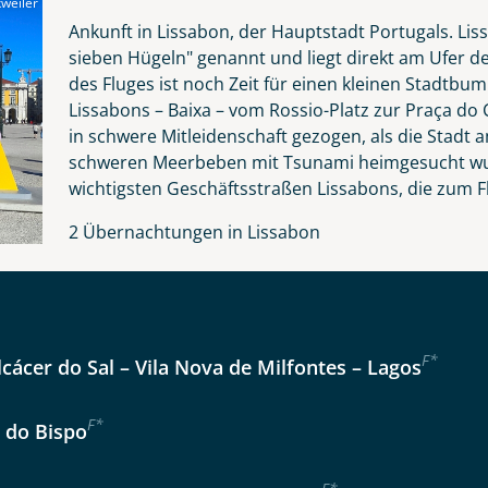
weiler
Nachname
Ankunft in Lissabon, der Hauptstadt Portugals. Lis
sieben Hügeln" genannt und liegt direkt am Ufer d
des Fluges ist noch Zeit für einen kleinen Stadtb
Lissabons – Baixa – vom Rossio-Platz zur Praça do 
Telefon
in schwere Mitleidenschaft gezogen, als die Stad
schweren Meerbeben mit Tsunami heimgesucht wurd
wichtigsten Geschäftsstraßen Lissabons, die zum F
2 Übernachtungen in Lissabon
Anzahl Kinder
Alter
Reise
F
*
lcácer do Sal – Vila Nova de Milfontes – Lagos
Instagram
er wählen
F
*
a do Bispo
kliste
Tage
WhatsApp