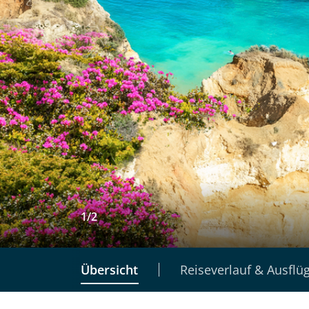
1
/
2
Übersicht
Reiseverlauf & Ausflü