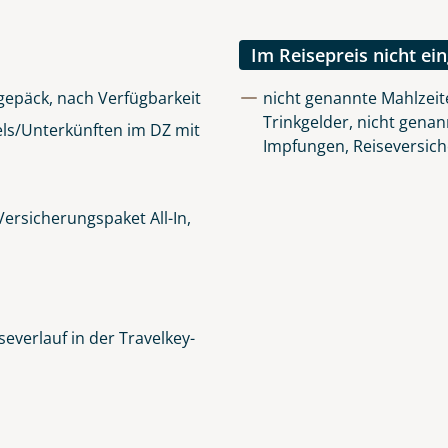
lüsselt an unseren Server geschickt. Mit Absenden des Formu
errufhinweise
zur Kenntnis genommen und akzeptiert hab
Im Reisepreis nicht ei
igepäck, nach Verfügbarkeit
nicht genannte Mahlzeit
Trinkgelder, nicht genan
ls/Unterkünften im DZ mit
Impfungen, Reiseversic
ersicherungspaket All-In,
everlauf in der Travelkey-