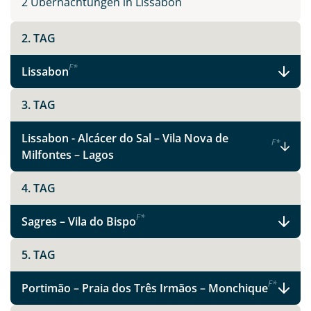
2 Übernachtungen in Lissabon
2. TAG
F
*
Lissabon
3. TAG
Lissabon - Alcácer do Sal – Vila Nova de
F
*
Milfontes – Lagos
4. TAG
F
*
Sagres – Vila do Bispo
5. TAG
F
*
Portimão – Praia dos Três Irmãos – Monchique