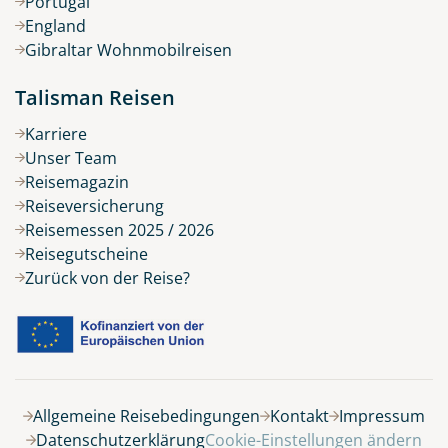
Portugal
England
Gibraltar Wohnmobilreisen
Talisman Reisen
Karriere
Unser Team
Reisemagazin
Reiseversicherung
Reisemessen 2025 / 2026
Reisegutscheine
Zurück von der Reise?
Belegung
Allgemeine Reisebedingungen
Kontakt
Impressum
Datenschutzerklärung
Cookie-Einstellungen ändern
9 Tage