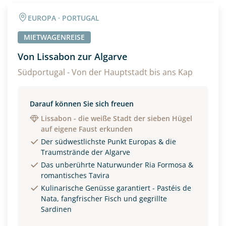
Angaben zur Reise
EUROPA · PORTUGAL
Anzahl Erwachsener
Anzahl Kinder
MIETWAGENREISE
Von Lissabon zur Algarve
Alter
Südportugal - Von der Hauptstadt bis ans Kap
Darauf können Sie sich freuen
Unterkunft
Lissabon - die weiße Stadt der sieben Hügel
auf eigene Faust erkunden
DZ
EZ
Familienzimmer
Der südwestlichste Punkt Europas & die
Traumstrände der Algarve
Reisebeginn
Das unberührte Naturwunder Ria Formosa &
Option 1
romantisches Tavira
Option 2
Kulinarische Genüsse garantiert - Pastéis de
Nata, fangfrischer Fisch und gegrillte
Sardinen
Weitere Informationen