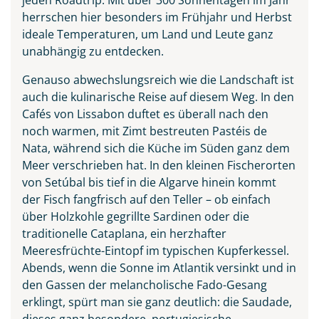
herrschen hier besonders im Frühjahr und Herbst
ideale Temperaturen, um Land und Leute ganz
unabhängig zu entdecken.
Genauso abwechslungsreich wie die Landschaft ist
auch die kulinarische Reise auf diesem Weg. In den
Cafés von Lissabon duftet es überall nach den
noch warmen, mit Zimt bestreuten Pastéis de
Praia do Camilo an der
Nata, während sich die Küche im Süden ganz dem
Algarve, Portugal
Meer verschrieben hat. In den kleinen Fischerorten
© Balate Dorin - stock.adobe.com
von Setúbal bis tief in die Algarve hinein kommt
der Fisch fangfrisch auf den Teller – ob einfach
über Holzkohle gegrillte Sardinen oder die
traditionelle Cataplana, ein herzhafter
Meeresfrüchte-Eintopf im typischen Kupferkessel.
Abends, wenn die Sonne im Atlantik versinkt und in
den Gassen der melancholische Fado-Gesang
erklingt, spürt man sie ganz deutlich: die Saudade,
dieses ganz besondere, portugiesische