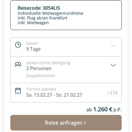
Reisecode: 3054LIS
Individuelle Mietwagenrundreise
inkl. Flug ab/an Frankfurt
inkl. Mietwagen
Dauer
9 Tage
Gewünschte Belegung
2 Personen
Doppelzimmer
Termin wählen
Datenschutz & Transparenz ist uns sehr wichtig!
+374
Sa. 13.02.27 - So. 21.02.27
Die Anfrage wird via SSL verschlüsselt an unseren Server
geschickt. Mit Absenden des Formulars, erklären Sie, dass
1.260 €
Sie die
Datenschutzerklärung
und
Widerrufhinweise
ab
p.P.
zur
Kenntnis genommen und akzeptiert haben.
Reise anfragen