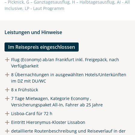
X
– Picknick, G – Ganztagesausflug, H – Halbtagesausflug, AI - All
Inclusive, LP - Laut Programm
WhatsApp
Leistungen und Hinweise
Telegram
Im Reisepreis eingeschlossen
per E-Mail senden
Flug (Economy) ab/an Frankfurt inkl. Freigepäck, nach
Verfügbarkeit
Link kopieren
8 Übernachtungen in ausgewählten Hotels/Unterkünften
im DZ mit DU/WC
8 x Frühstück
7 Tage Mietwagen, Kategorie Economy ,
Versicherungspaket All-In, Fahrer ab 25 Jahre
Lisboa-Card für 72 h
Eintritt Hieronymus-Kloster Lissabon
detaillierte Routenbeschreibung und Reiseverlauf in der