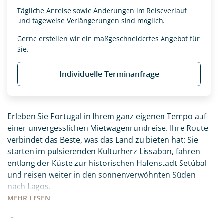
Tägliche Anreise sowie Änderungen im Reiseverlauf
und tageweise Verlängerungen sind möglich.
Gerne erstellen wir ein maßgeschneidertes Angebot für
Sie.
Individuelle Terminanfrage
Erleben Sie Portugal in Ihrem ganz eigenen Tempo auf
einer unvergesslichen Mietwagenrundreise. Ihre Route
verbindet das Beste, was das Land zu bieten hat: Sie
starten im pulsierenden Kulturherz Lissabon, fahren
entlang der Küste zur historischen Hafenstadt Setúbal
und reisen weiter in den sonnenverwöhnten Süden
nach Lagos.
MEHR
LESEN
Ihr Roadbook führt Sie abseits der ausgetretenen
Pfade zu den schönsten Ecken des Landes, die Sie ganz