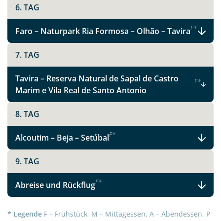
6. TAG
F
*
Faro – Naturpark Ria Formosa – Olhão – Tavira
7. TAG
Tavira – Reserva Natural de Sapal de Castro
F
*
Marim e Vila Real de Santo Antonio
8. TAG
Teile diese Reise
F
*
Alcoutim – Beja – Setúbal
9. TAG
Facebook
F
*
Abreise und Rückflug
Instagram
* Legende
F – Frühstück, M – Mittagessen, A – Abendessen, P