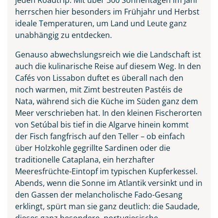
herrschen hier besonders im Frühjahr und Herbst
ideale Temperaturen, um Land und Leute ganz
unabhängig zu entdecken.
Genauso abwechslungsreich wie die Landschaft ist
auch die kulinarische Reise auf diesem Weg. In den
Cafés von Lissabon duftet es überall nach den
noch warmen, mit Zimt bestreuten Pastéis de
Praia do Camilo an der
Nata, während sich die Küche im Süden ganz dem
Algarve, Portugal
Meer verschrieben hat. In den kleinen Fischerorten
© Balate Dorin - stock.adobe.com
von Setúbal bis tief in die Algarve hinein kommt
der Fisch fangfrisch auf den Teller – ob einfach
über Holzkohle gegrillte Sardinen oder die
traditionelle Cataplana, ein herzhafter
Meeresfrüchte-Eintopf im typischen Kupferkessel.
Abends, wenn die Sonne im Atlantik versinkt und in
den Gassen der melancholische Fado-Gesang
erklingt, spürt man sie ganz deutlich: die Saudade,
dieses ganz besondere, portugiesische