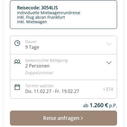
Reisecode: 3054LIS
Individuelle Mietwagenrundreise
inkl. Flug ab/an Frankfurt
inkl. Mietwagen
Dauer
9 Tage
Gewünschte Belegung
2 Personen
Doppelzimmer
Termin wählen
Datenschutz & Transparenz ist uns sehr wichtig!
+374
Do. 11.02.27 - Fr. 19.02.27
Die Anfrage wird via SSL verschlüsselt an unseren Server
geschickt. Mit Absenden des Formulars, erklären Sie, dass
1.260 €
Sie die
Datenschutzerklärung
und
Widerrufhinweise
ab
p.P.
zur
Kenntnis genommen und akzeptiert haben.
Reise anfragen