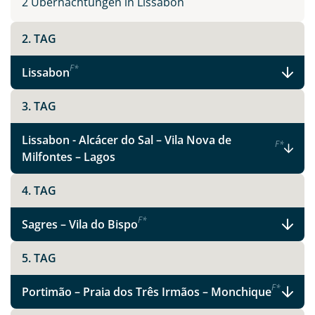
2 Übernachtungen in Lissabon
2. TAG
F
*
Lissabon
3. TAG
Lissabon - Alcácer do Sal – Vila Nova de
F
*
Milfontes – Lagos
4. TAG
F
*
Sagres – Vila do Bispo
5. TAG
F
*
Portimão – Praia dos Três Irmãos – Monchique