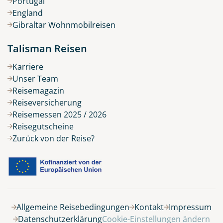
Portugal
England
Gibraltar Wohnmobilreisen
Talisman Reisen
Karriere
Unser Team
Reisemagazin
Reiseversicherung
Reisemessen 2025 / 2026
Reisegutscheine
Zurück von der Reise?
Belegung
Allgemeine Reisebedingungen
Kontakt
Impressum
Datenschutzerklärung
Cookie-Einstellungen ändern
9 Tage