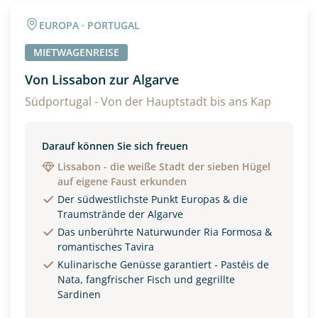
Angaben zur Reise
EUROPA · PORTUGAL
Anzahl Erwachsener
Anzahl Kinder
MIETWAGENREISE
Von Lissabon zur Algarve
Alter
Südportugal - Von der Hauptstadt bis ans Kap
Darauf können Sie sich freuen
Unterkunft
Lissabon - die weiße Stadt der sieben Hügel
auf eigene Faust erkunden
DZ
EZ
Familienzimmer
Der südwestlichste Punkt Europas & die
Traumstrände der Algarve
Reisebeginn
Das unberührte Naturwunder Ria Formosa &
Option 1
romantisches Tavira
Option 2
Kulinarische Genüsse garantiert - Pastéis de
Nata, fangfrischer Fisch und gegrillte
Sardinen
Weitere Informationen