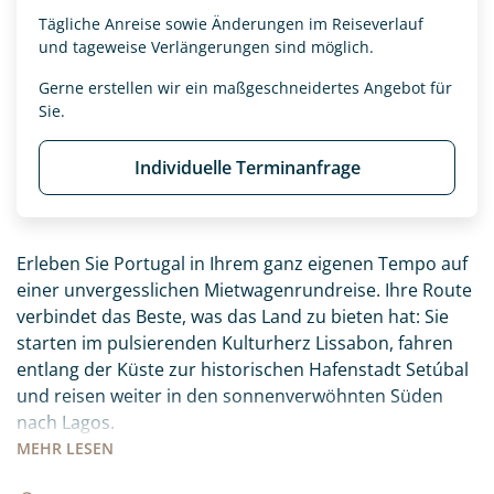
Tägliche Anreise sowie Änderungen im Reiseverlauf
und tageweise Verlängerungen sind möglich.
Gerne erstellen wir ein maßgeschneidertes Angebot für
Sie.
Individuelle Terminanfrage
Erleben Sie Portugal in Ihrem ganz eigenen Tempo auf
einer unvergesslichen Mietwagenrundreise. Ihre Route
verbindet das Beste, was das Land zu bieten hat: Sie
starten im pulsierenden Kulturherz Lissabon, fahren
entlang der Küste zur historischen Hafenstadt Setúbal
und reisen weiter in den sonnenverwöhnten Süden
nach Lagos.
MEHR
LESEN
Ihr Roadbook führt Sie abseits der ausgetretenen
Pfade zu den schönsten Ecken des Landes, die Sie ganz