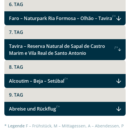
6. TAG
F
*
Faro – Naturpark Ria Formosa – Olhão – Tavira
7. TAG
Tavira – Reserva Natural de Sapal de Castro
F
*
Marim e Vila Real de Santo Antonio
8. TAG
Teile diese Reise
F
*
Alcoutim – Beja – Setúbal
9. TAG
Facebook
F
*
Abreise und Rückflug
Instagram
* Legende
F – Frühstück, M – Mittagessen, A – Abendessen, P