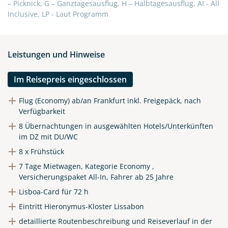
X
– Picknick, G – Ganztagesausflug, H – Halbtagesausflug, AI - All
Inclusive, LP - Laut Programm
WhatsApp
Leistungen und Hinweise
Telegram
Im Reisepreis eingeschlossen
per E-Mail senden
Flug (Economy) ab/an Frankfurt inkl. Freigepäck, nach
Verfügbarkeit
Link kopieren
8 Übernachtungen in ausgewählten Hotels/Unterkünften
im DZ mit DU/WC
8 x Frühstück
7 Tage Mietwagen, Kategorie Economy ,
Versicherungspaket All-In, Fahrer ab 25 Jahre
Lisboa-Card für 72 h
Eintritt Hieronymus-Kloster Lissabon
detaillierte Routenbeschreibung und Reiseverlauf in der