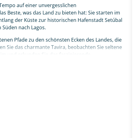
 Tempo auf einer unvergesslichen
s Beste, was das Land zu bieten hat: Sie starten im
ntlang der Küste zur historischen Hafenstadt Setúbal
n Süden nach Lagos.
etenen Pfade zu den schönsten Ecken des Landes, die
ken Sie das charmante Tavira, beobachten Sie seltene
rim und erkunden Sie das faszinierende
und Olhão. Über die maritime Küstenstadt Portimão
a dos Três Irmãos führt Sie Ihr Weg schließlich
ique. Ihr ganz persönliches Portugal-Abenteuer