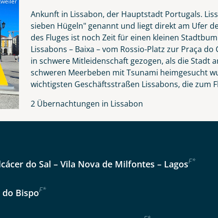
weiler
Nachname
Ankunft in Lissabon, der Hauptstadt Portugals. Lis
sieben Hügeln" genannt und liegt direkt am Ufer d
des Fluges ist noch Zeit für einen kleinen Stadtb
Lissabons – Baixa – vom Rossio-Platz zur Praça do 
Telefon
in schwere Mitleidenschaft gezogen, als die Stad
schweren Meerbeben mit Tsunami heimgesucht wurd
wichtigsten Geschäftsstraßen Lissabons, die zum F
2 Übernachtungen in Lissabon
Anzahl Kinder
Alter
Reise
F
*
lcácer do Sal – Vila Nova de Milfontes – Lagos
Instagram
er wählen
F
*
a do Bispo
kliste
Tage
WhatsApp