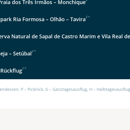
F
*
Praia dos Três Irmãos – Monchique
Option 2
 Reisen auf der Merkliste
Auswahl übernehmen
F
*
Auswahl übernehmen
rpark Ria Formosa – Olhão – Tavira
per E-Mail senden
erva Natural de Sapal de Castro Marim e Vila Real d
en
F
*
eja – Setúbal
F
*
 Rückflug
endessen, P – Picknick, G – Ganztagesausflug, H – Halbtagesausflug,
uns sehr wichtig!