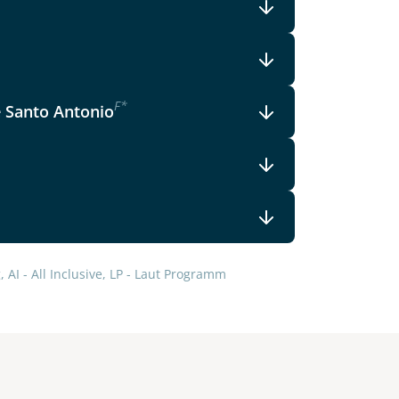
F
*
e Santo Antonio
 AI - All Inclusive, LP - Laut Programm