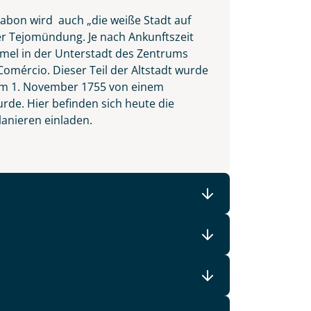
sabon wird auch „die weiße Stadt auf
er Tejomündung. Je nach Ankunftszeit
ummel in der Unterstadt des Zentrums
Comércio. Dieser Teil der Altstadt wurde
t am 1. November 1755 von einem
e. Hier befinden sich heute die
lanieren einladen.