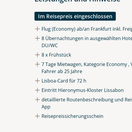
Die Anfrage wird via SSL versch
Datenschutzerklärung
und
Wid
Im Reisepreis eingeschlossen
Flug (Economy) ab/an Frankfurt inkl. Fre
8 Übernachtungen in ausgewählten Hote
DU/WC
8 x Frühstück
7 Tage Mietwagen, Kategorie Economy , V
Fahrer ab 25 Jahre
Lisboa-Card für 72 h
Eintritt Hieronymus-Kloster Lissabon
detaillierte Routenbeschreibung und Reis
App
Reisepreissicherungsschein