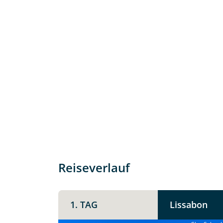
Individuelle Anfrage
Herzlichen Dank für Ihre Kontaktau
Reiseverlauf
mit. Wir prüfen die Verfügbarkeit
Traumreise.
1. TAG
Lissabon
Persönliche Daten