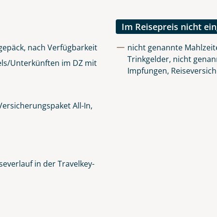
lüsselt an unseren Server geschickt. Mit Absenden des Formu
errufhinweise
zur Kenntnis genommen und akzeptiert hab
Im Reisepreis nicht ei
igepäck, nach Verfügbarkeit
nicht genannte Mahlzeit
Trinkgelder, nicht genan
ls/Unterkünften im DZ mit
Impfungen, Reiseversic
ersicherungspaket All-In,
everlauf in der Travelkey-