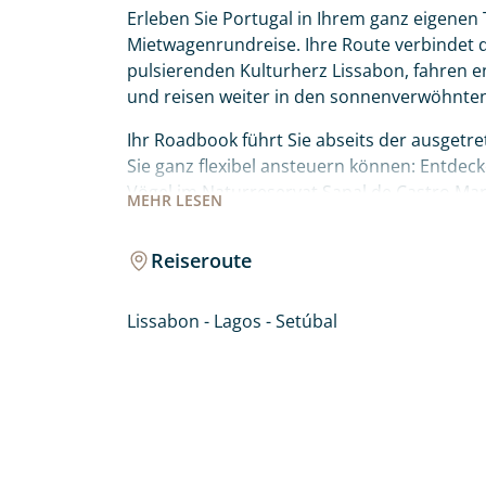
Erleben Sie Portugal in Ihrem ganz eigenen
Mietwagenrundreise. Ihre Route verbindet da
pulsierenden Kulturherz Lissabon, fahren e
und reisen weiter in den sonnenverwöhnte
Ihr Roadbook führt Sie abseits der ausgetr
Sie ganz flexibel ansteuern können: Entdec
Vögel im Naturreservat Sapal de Castro Ma
MEHR
LESEN
Lagunenparadies der Ria Formosa bei Faro 
und die ikonischen Felsformationen der Prai
Reiseroute
hinauf in die idyllische Bergwelt von Monch
wartet auf Sie!
Lissabon - Lagos - Setúbal