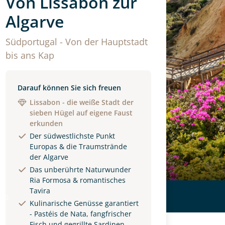
Von Lissabon zur
Algarve
Südportugal - Von der Hauptstadt
bis ans Kap
Darauf können Sie sich freuen
Lissabon - die weiße Stadt der
sieben Hügel auf eigene Faust
erkunden
Der südwestlichste Punkt
Europas & die Traumstrände
der Algarve
Das unberührte Naturwunder
Ria Formosa & romantisches
Tavira
ls
Kulinarische Genüsse garantiert
- Pastéis de Nata, fangfrischer
Fisch und gegrillte Sardinen