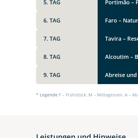
5. TAG
Portimão – 
Option 1
Keine
6. TAG
Faro – Natu
Telegram
Weitere Informationen
7. TAG
Tavira – Res
Link kopier
8. TAG
Alcoutim – B
9. TAG
Abreise und
* Legende
F – Frühstück, M – Mittagessen, A – Ab
Datenschutz & Transparenz ist 
Leistungen und Hinweise