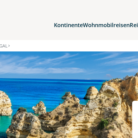
Kontinente
Wohnmobilreisen
Re
Reiseziele
GAL
Afrika
Asien
Europa
Nordamerika