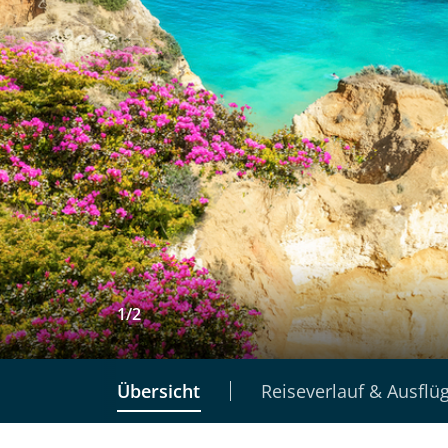
1
/
2
Übersicht
Reiseverlauf & Ausflü