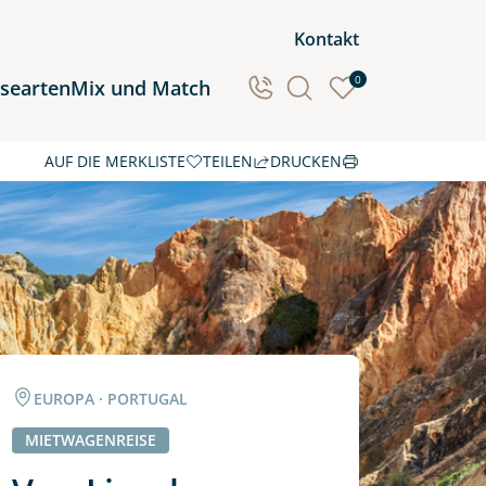
Kontakt
0
isearten
Mix und Match
AUF DIE MERKLISTE
TEILEN
DRUCKEN
Ozeanien
Südamerika
EUROPA · PORTUGAL
MIETWAGENREISE