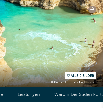
ALLE 2 BILDER
© Balate Dorin - stock.adobe.com
ge
Leistungen
Warum Der Süden Portuga