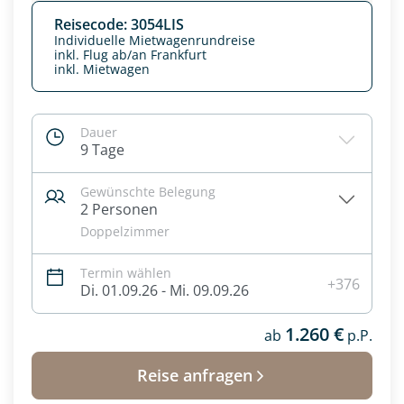
Reisecode: 3054LIS
Individuelle Mietwagenrundreise
inkl. Flug ab/an Frankfurt
inkl. Mietwagen
Dauer
9 Tage
Gewünschte Belegung
2 Personen
Doppelzimmer
Termin wählen
Datenschutz & Transparenz ist uns sehr wichtig!
+376
Di. 01.09.26 - Mi. 09.09.26
Die Anfrage wird via SSL verschlüsselt an unseren Server
geschickt. Mit Absenden des Formulars, erklären Sie, dass
1.260 €
Sie die
Datenschutzerklärung
und
Widerrufhinweise
ab
p.P.
zur
Kenntnis genommen und akzeptiert haben.
Reise anfragen