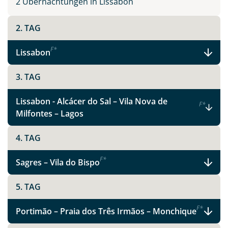
2 Übernachtungen in Lissabon
2. TAG
F
*
Lissabon
3. TAG
Lissabon - Alcácer do Sal – Vila Nova de
F
*
Milfontes – Lagos
4. TAG
F
*
Sagres – Vila do Bispo
5. TAG
F
*
Portimão – Praia dos Três Irmãos – Monchique