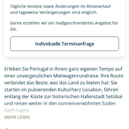
Tägliche Anreise sowie Änderungen im Reiseverlauf
und tageweise Verlängerungen sind möglich.
Gerne erstellen wir ein maßgeschneidertes Angebot für
Sie.
Individuelle Terminanfrage
Erleben Sie Portugal in Ihrem ganz eigenen Tempo auf
einer unvergesslichen Mietwagenrundreise. Ihre Route
verbindet das Beste, was das Land zu bieten hat: Sie
starten im pulsierenden Kulturherz Lissabon, fahren
entlang der Küste zur historischen Hafenstadt Setúbal
und reisen weiter in den sonnenverwöhnten Süden
nach Lagos.
MEHR
LESEN
Ihr Roadbook führt Sie abseits der ausgetretenen
Pfade zu den schönsten Ecken des Landes, die Sie ganz