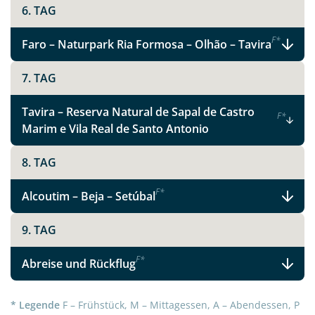
6. TAG
F
*
Faro – Naturpark Ria Formosa – Olhão – Tavira
7. TAG
Tavira – Reserva Natural de Sapal de Castro
F
*
Marim e Vila Real de Santo Antonio
8. TAG
Teile diese Reise
F
*
Alcoutim – Beja – Setúbal
9. TAG
Facebook
F
*
Abreise und Rückflug
Instagram
* Legende
F – Frühstück, M – Mittagessen, A – Abendessen, P