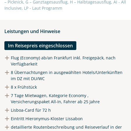
X
– Picknick, G – Ganztagesausflug, H – Halbtagesausflug, AI - All
Inclusive, LP - Laut Programm
WhatsApp
Leistungen und Hinweise
Telegram
Im Reisepreis eingeschlossen
per E-Mail senden
Flug (Economy) ab/an Frankfurt inkl. Freigepäck, nach
Verfügbarkeit
Link kopieren
8 Übernachtungen in ausgewählten Hotels/Unterkünften
im DZ mit DU/WC
8 x Frühstück
7 Tage Mietwagen, Kategorie Economy ,
Versicherungspaket All-In, Fahrer ab 25 Jahre
Lisboa-Card für 72 h
Eintritt Hieronymus-Kloster Lissabon
detaillierte Routenbeschreibung und Reiseverlauf in der