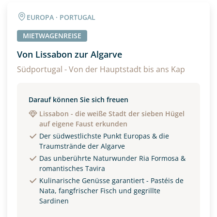
Angaben zur Reise
EUROPA · PORTUGAL
Anzahl Erwachsener
Anzahl Kinder
MIETWAGENREISE
Von Lissabon zur Algarve
Alter
Südportugal - Von der Hauptstadt bis ans Kap
Darauf können Sie sich freuen
Unterkunft
Lissabon - die weiße Stadt der sieben Hügel
auf eigene Faust erkunden
DZ
EZ
Familienzimmer
Der südwestlichste Punkt Europas & die
Traumstrände der Algarve
Reisebeginn
Das unberührte Naturwunder Ria Formosa &
Option 1
romantisches Tavira
Option 2
Kulinarische Genüsse garantiert - Pastéis de
Nata, fangfrischer Fisch und gegrillte
Sardinen
Weitere Informationen