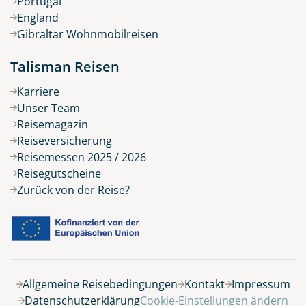
Portugal
England
Gibraltar Wohnmobilreisen
Talisman Reisen
Karriere
Unser Team
Reisemagazin
Reiseversicherung
Reisemessen 2025 / 2026
Reisegutscheine
Zurück von der Reise?
Belegung
Allgemeine Reisebedingungen
Kontakt
Impressum
Datenschutzerklärung
Cookie-Einstellungen ändern
9 Tage