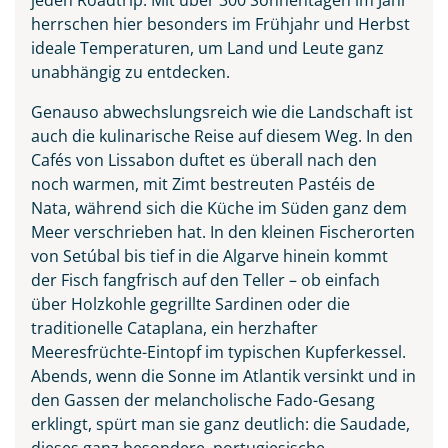
herrschen hier besonders im Frühjahr und Herbst
ideale Temperaturen, um Land und Leute ganz
unabhängig zu entdecken.
Genauso abwechslungsreich wie die Landschaft ist
auch die kulinarische Reise auf diesem Weg. In den
Cafés von Lissabon duftet es überall nach den
noch warmen, mit Zimt bestreuten Pastéis de
Praia do Camilo an der
Nata, während sich die Küche im Süden ganz dem
Algarve, Portugal
Meer verschrieben hat. In den kleinen Fischerorten
© Balate Dorin - stock.adobe.com
von Setúbal bis tief in die Algarve hinein kommt
der Fisch fangfrisch auf den Teller – ob einfach
über Holzkohle gegrillte Sardinen oder die
traditionelle Cataplana, ein herzhafter
Meeresfrüchte-Eintopf im typischen Kupferkessel.
Abends, wenn die Sonne im Atlantik versinkt und in
den Gassen der melancholische Fado-Gesang
erklingt, spürt man sie ganz deutlich: die Saudade,
dieses ganz besondere, portugiesische