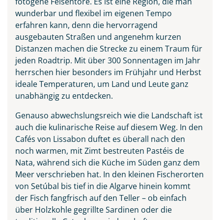
fotogene Felsentore. Es ist eine Region, die man
wunderbar und flexibel im eigenen Tempo
erfahren kann, denn die hervorragend
ausgebauten Straßen und angenehm kurzen
Distanzen machen die Strecke zu einem Traum für
jeden Roadtrip. Mit über 300 Sonnentagen im Jahr
herrschen hier besonders im Frühjahr und Herbst
ideale Temperaturen, um Land und Leute ganz
unabhängig zu entdecken.
Genauso abwechslungsreich wie die Landschaft ist
auch die kulinarische Reise auf diesem Weg. In den
Cafés von Lissabon duftet es überall nach den
noch warmen, mit Zimt bestreuten Pastéis de
Nata, während sich die Küche im Süden ganz dem
Meer verschrieben hat. In den kleinen Fischerorten
Praia do Camilo an der
von Setúbal bis tief in die Algarve hinein kommt
Algarve, Portugal
der Fisch fangfrisch auf den Teller – ob einfach
über Holzkohle gegrillte Sardinen oder die
© Balate Dorin - stock.adobe.com