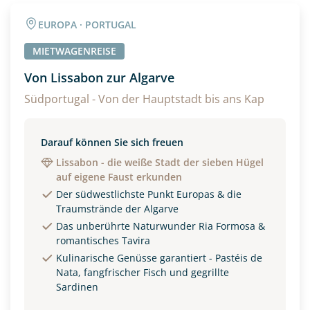
Angaben zur Reise
EUROPA · PORTUGAL
Anzahl Erwachsener
Anzahl Kinder
MIETWAGENREISE
Von Lissabon zur Algarve
Alter
Südportugal - Von der Hauptstadt bis ans Kap
Darauf können Sie sich freuen
Unterkunft
Lissabon - die weiße Stadt der sieben Hügel
auf eigene Faust erkunden
DZ
EZ
Familienzimmer
Der südwestlichste Punkt Europas & die
Traumstrände der Algarve
Reisebeginn
Das unberührte Naturwunder Ria Formosa &
Option 1
romantisches Tavira
Option 2
Kulinarische Genüsse garantiert - Pastéis de
Nata, fangfrischer Fisch und gegrillte
Sardinen
Weitere Informationen