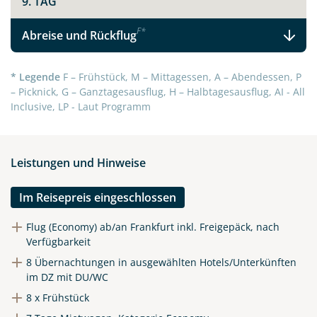
9. TAG
F
*
Abreise und Rückflug
Teile diese Reise
* Legende
F – Frühstück, M – Mittagessen, A – Abendessen, P
– Picknick, G – Ganztagesausflug, H – Halbtagesausflug, AI - All
Inclusive, LP - Laut Programm
Facebook
Leistungen und Hinweise
Instagram
Im Reisepreis eingeschlossen
X
Flug (Economy) ab/an Frankfurt inkl. Freigepäck, nach
Verfügbarkeit
WhatsApp
8 Übernachtungen in ausgewählten Hotels/Unterkünften
im DZ mit DU/WC
Telegram
8 x Frühstück