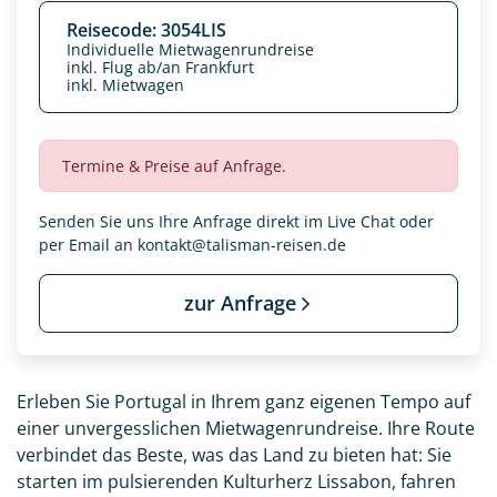
Reisecode: 3054LIS
Individuelle Mietwagenrundreise
inkl. Flug ab/an Frankfurt
inkl. Mietwagen
Termine & Preise auf Anfrage.
Senden Sie uns Ihre Anfrage direkt im Live Chat oder
per Email an
kontakt@talisman-reisen.de
zur Anfrage
Datenschutz & Transparenz ist uns sehr wichtig!
Die Anfrage wird via SSL verschlüsselt an unseren Server
geschickt. Mit Absenden des Formulars, erklären Sie, dass
Erleben Sie Portugal in Ihrem ganz eigenen Tempo auf
Sie die
Datenschutzerklärung
und
Widerrufhinweise
zur
einer unvergesslichen Mietwagenrundreise. Ihre Route
Kenntnis genommen und akzeptiert haben.
verbindet das Beste, was das Land zu bieten hat: Sie
starten im pulsierenden Kulturherz Lissabon, fahren