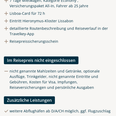
7 Tage Mietwagen, Kategorie Economy ,
per E-Mail senden
Versicherungspaket All-In, Fahrer ab 25 Jahre
Lisboa-Card für 72 h
Link kopieren
Eintritt Hieronymus-Kloster Lissabon
detaillierte Routenbeschreibung und Reiseverlauf in der
Travelkey-App
Reisepreissicherungsschein
Im Reisepreis nicht eingeschlossen
nicht genannte Mahlzeiten und Getränke, optionale
Ausflüge, Trinkgelder, nicht genannte Eintritte und
Gebühren, Kosten für Visa, Impfungen,
Reiseversicherungen und persönliche Ausgaben
Zusätzliche Leistungen
weitere Abflughäfen ab D/A/CH möglich, ggf. Flugzuschlag