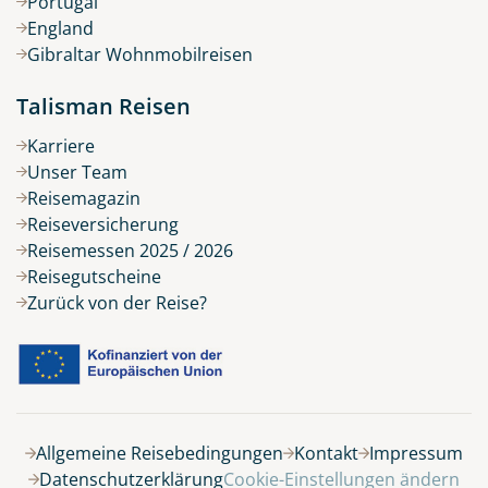
Portugal
England
Gibraltar Wohnmobilreisen
Talisman Reisen
Karriere
Unser Team
Reisemagazin
Reiseversicherung
Reisemessen 2025 / 2026
Reisegutscheine
Zurück von der Reise?
Belegung
Allgemeine Reisebedingungen
Kontakt
Impressum
Datenschutzerklärung
Cookie-Einstellungen ändern
9 Tage