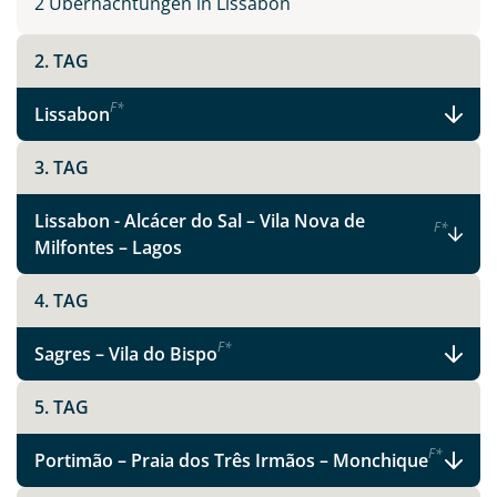
2 Übernachtungen in Lissabon
2. TAG
F
*
Lissabon
3. TAG
Lissabon - Alcácer do Sal – Vila Nova de
F
*
Milfontes – Lagos
4. TAG
F
*
Sagres – Vila do Bispo
5. TAG
F
*
Portimão – Praia dos Três Irmãos – Monchique