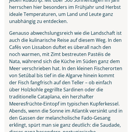
herrschen hier besonders im Frühjahr und Herbst
ideale Temperaturen, um Land und Leute ganz
unabhängig zu entdecken.
Genauso abwechslungsreich wie die Landschaft ist
auch die kulinarische Reise auf diesem Weg. In den
Cafés von Lissabon duftet es überall nach den
noch warmen, mit Zimt bestreuten Pastéis de
Praia do Camilo an der
Nata, während sich die Küche im Süden ganz dem
Algarve, Portugal
Meer verschrieben hat. In den kleinen Fischerorten
© Balate Dorin - stock.adobe.com
von Setúbal bis tief in die Algarve hinein kommt
der Fisch fangfrisch auf den Teller – ob einfach
über Holzkohle gegrillte Sardinen oder die
traditionelle Cataplana, ein herzhafter
Meeresfrüchte-Eintopf im typischen Kupferkessel.
Abends, wenn die Sonne im Atlantik versinkt und in
den Gassen der melancholische Fado-Gesang
erklingt, spürt man sie ganz deutlich: die Saudade,
dieses ganz besondere, portugiesische