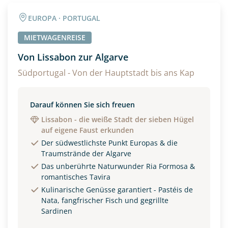
Angaben zur Reise
EUROPA · PORTUGAL
Anzahl Erwachsener
Anzahl Kinder
MIETWAGENREISE
Von Lissabon zur Algarve
Alter
Südportugal - Von der Hauptstadt bis ans Kap
Darauf können Sie sich freuen
Unterkunft
Lissabon - die weiße Stadt der sieben Hügel
auf eigene Faust erkunden
DZ
EZ
Familienzimmer
Der südwestlichste Punkt Europas & die
Traumstrände der Algarve
Reisebeginn
Das unberührte Naturwunder Ria Formosa &
Option 1
romantisches Tavira
Option 2
Kulinarische Genüsse garantiert - Pastéis de
Nata, fangfrischer Fisch und gegrillte
Sardinen
Weitere Informationen