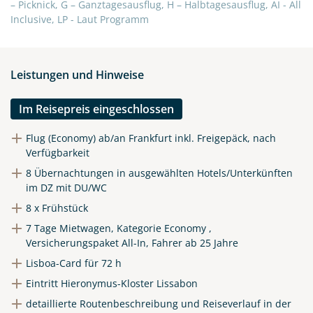
X
– Picknick, G – Ganztagesausflug, H – Halbtagesausflug, AI - All
Inclusive, LP - Laut Programm
WhatsApp
Leistungen und Hinweise
Telegram
Im Reisepreis eingeschlossen
per E-Mail senden
Flug (Economy) ab/an Frankfurt inkl. Freigepäck, nach
Verfügbarkeit
Link kopieren
8 Übernachtungen in ausgewählten Hotels/Unterkünften
im DZ mit DU/WC
8 x Frühstück
7 Tage Mietwagen, Kategorie Economy ,
Versicherungspaket All-In, Fahrer ab 25 Jahre
Lisboa-Card für 72 h
Eintritt Hieronymus-Kloster Lissabon
detaillierte Routenbeschreibung und Reiseverlauf in der