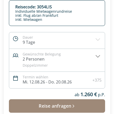
Reisecode: 3054LIS
Individuelle Mietwagenrundreise
inkl. Flug ab/an Frankfurt
inkl. Mietwagen
Dauer
9 Tage
Gewünschte Belegung
2 Personen
Doppelzimmer
Termin wählen
Datenschutz & Transparenz ist uns sehr wichtig!
+375
Mi. 12.08.26 - Do. 20.08.26
Die Anfrage wird via SSL verschlüsselt an unseren Server
geschickt. Mit Absenden des Formulars, erklären Sie, dass
1.260 €
Sie die
Datenschutzerklärung
und
Widerrufhinweise
ab
p.P.
zur
Kenntnis genommen und akzeptiert haben.
Reise anfragen