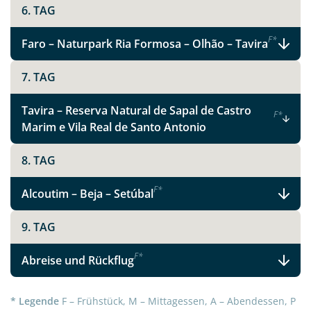
6. TAG
F
*
Faro – Naturpark Ria Formosa – Olhão – Tavira
7. TAG
Tavira – Reserva Natural de Sapal de Castro
F
*
Marim e Vila Real de Santo Antonio
8. TAG
Teile diese Reise
F
*
Alcoutim – Beja – Setúbal
9. TAG
Facebook
F
*
Abreise und Rückflug
Instagram
* Legende
F – Frühstück, M – Mittagessen, A – Abendessen, P