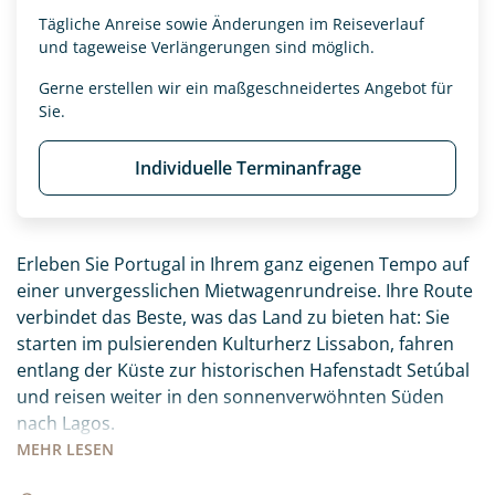
Tägliche Anreise sowie Änderungen im Reiseverlauf
und tageweise Verlängerungen sind möglich.
Gerne erstellen wir ein maßgeschneidertes Angebot für
Sie.
Individuelle Terminanfrage
Erleben Sie Portugal in Ihrem ganz eigenen Tempo auf
einer unvergesslichen Mietwagenrundreise. Ihre Route
verbindet das Beste, was das Land zu bieten hat: Sie
starten im pulsierenden Kulturherz Lissabon, fahren
entlang der Küste zur historischen Hafenstadt Setúbal
und reisen weiter in den sonnenverwöhnten Süden
nach Lagos.
MEHR
LESEN
Ihr Roadbook führt Sie abseits der ausgetretenen
Pfade zu den schönsten Ecken des Landes, die Sie ganz