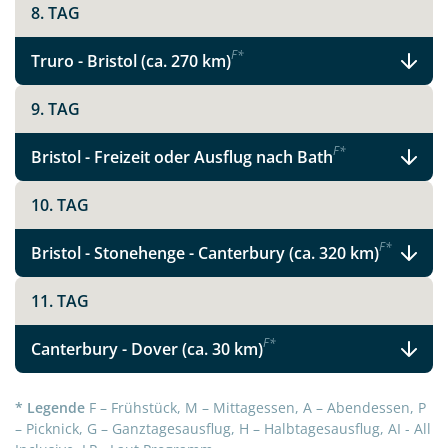
8. TAG
F
*
Truro - Bristol (ca. 270 km)
9. TAG
F
*
Bristol - Freizeit oder Ausflug nach Bath
10. TAG
F
*
Bristol - Stonehenge - Canterbury (ca. 320 km)
11. TAG
F
*
Canterbury - Dover (ca. 30 km)
* Legende
F – Frühstück, M – Mittagessen, A – Abendessen, P
– Picknick, G – Ganztagesausflug, H – Halbtagesausflug, AI - All