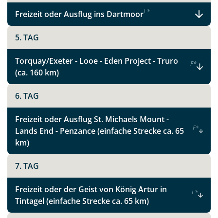
Link kopieren
F
*
Freizeit oder Ausflug ins Dartmoor
5. TAG
Torquay/Exeter - Looe - Eden Project - Truro
F
*
(ca. 160 km)
6. TAG
Freizeit oder Ausflug St. Michaels Mount -
F
*
Lands End - Penzance (einfache Strecke ca. 65
km)
7. TAG
Freizeit oder der Geist von König Artur in
F
*
Tintagel (einfache Strecke ca. 65 km)