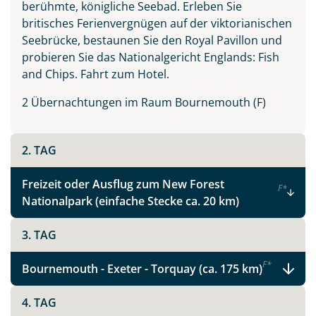
berühmte, königliche Seebad. Erleben Sie
Südengland & Cornwall
britisches Ferienvergnügen auf der viktorianischen
Seebrücke, bestaunen Sie den Royal Pavillon und
probieren Sie das Nationalgericht Englands: Fish
and Chips. Fahrt zum Hotel.
Facebook
2 Übernachtungen im Raum Bournemouth (F)
Instagram
2. TAG
X
Freizeit oder Ausflug zum New Forest
F
*
Nationalpark (einfache Stecke ca. 20 km)
WhatsApp
3. TAG
Telegram
F
*
Bournemouth - Exeter - Torquay (ca. 175 km)
per E-Mail senden
4. TAG