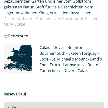
bezaubernden Gärten und einer vom Golfstrom
geküssten Natur. Stoff für viele Geschichten; vom
sagenumwobenen König Artus, dem mystischen
Dartmoor bis zur Romantik von Rosamunde Pilcher,
begegnen dem Lifestyle des einstigen Landadels und
MEHR
LESEN
entdecken die Perlen der englischen Seebäder. Dabei
wohnen Sie in ausgewählten B&B´s oder Hotels um die
Reiseroute
schönen Städte am Abend erkunden zu können.
Schließlich gehört der abendliche Besuch im Pub zu
Calais - Dover - Brighton -
einer England-Reise dazu...
Bournemouth - Exeter/Torquay -
Looe - St. Michael´s Mount - Land´s
End - Truro - Lanhydrock - Bristol -
Canterbury - Dover - Calais
Reiseverlauf