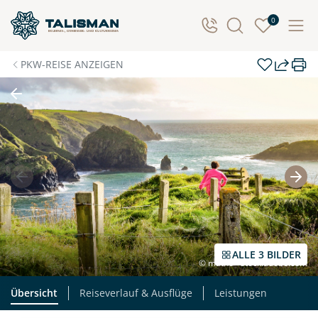
0
PKW-REISE ANZEIGEN
ALLE 3 BILDER
© matho - stock.adobe.com
Übersicht
Reiseverlauf & Ausflüge
Leistungen