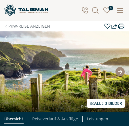
0
PKW-REISE ANZEIGEN
ALLE 3 BILDER
© matho - stock.adobe.com
Übersicht
Reiseverlauf & Ausflüge
Leistungen