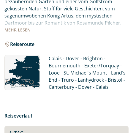
bezaubernden Gärten und einer vom Golfstrom
geküssten Natur. Stoff für viele Geschichten; vom
sagenumwobenen König Artus, dem mystischen
Dartmoor bis zur Romantik von Rosamunde Pilcher,
begegnen dem Lifestyle des einstigen Landadels und
MEHR
LESEN
entdecken die Perlen der englischen Seebäder. Dabei
wohnen Sie in ausgewählten B&B´s oder Hotels um die
Reiseroute
schönen Städte am Abend erkunden zu können.
Schließlich gehört der abendliche Besuch im Pub zu
Calais - Dover - Brighton -
einer England-Reise dazu...
Bournemouth - Exeter/Torquay -
Looe - St. Michael´s Mount - Land´s
End - Truro - Lanhydrock - Bristol -
Canterbury - Dover - Calais
Reiseverlauf