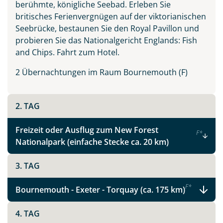
berühmte, königliche Seebad. Erleben Sie
Südengland & Cornwall
britisches Ferienvergnügen auf der viktorianischen
Seebrücke, bestaunen Sie den Royal Pavillon und
probieren Sie das Nationalgericht Englands: Fish
and Chips. Fahrt zum Hotel.
Facebook
2 Übernachtungen im Raum Bournemouth (F)
Instagram
2. TAG
X
Freizeit oder Ausflug zum New Forest
F
*
Nationalpark (einfache Stecke ca. 20 km)
WhatsApp
3. TAG
Telegram
F
*
Bournemouth - Exeter - Torquay (ca. 175 km)
per E-Mail senden
4. TAG