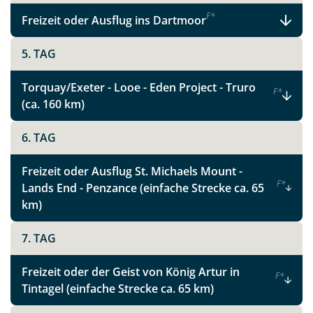
Link kopieren
F
*
Freizeit oder Ausflug ins Dartmoor
5. TAG
Torquay/Exeter - Looe - Eden Project - Truro
F
*
(ca. 160 km)
6. TAG
Freizeit oder Ausflug St. Michaels Mount -
F
*
Lands End - Penzance (einfache Strecke ca. 65
km)
7. TAG
Freizeit oder der Geist von König Artur in
F
*
Tintagel (einfache Strecke ca. 65 km)