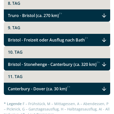
8. TAG
F
*
Truro - Bristol (ca. 270 km)
9. TAG
F
*
Bristol - Freizeit oder Ausflug nach Bath
10. TAG
F
*
Bristol - Stonehenge - Canterbury (ca. 320 km)
11. TAG
F
*
Canterbury - Dover (ca. 30 km)
* Legende
F – Frühstück, M – Mittagessen, A – Abendessen, P
– Picknick, G – Ganztagesausflug, H – Halbtagesausflug, AI - All