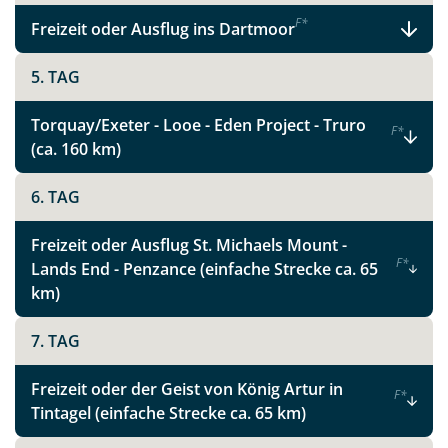
Link kopieren
F
*
Freizeit oder Ausflug ins Dartmoor
5. TAG
Torquay/Exeter - Looe - Eden Project - Truro
F
*
(ca. 160 km)
6. TAG
Freizeit oder Ausflug St. Michaels Mount -
F
*
Lands End - Penzance (einfache Strecke ca. 65
km)
7. TAG
Freizeit oder der Geist von König Artur in
F
*
Tintagel (einfache Strecke ca. 65 km)