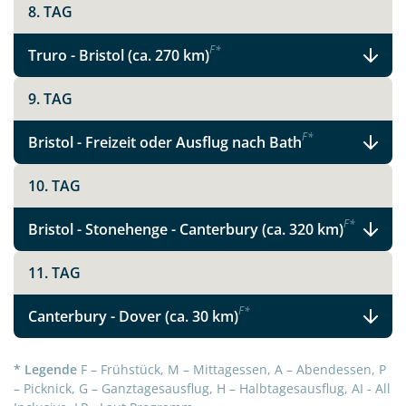
8. TAG
F
*
Truro - Bristol (ca. 270 km)
9. TAG
F
*
Bristol - Freizeit oder Ausflug nach Bath
10. TAG
F
*
Bristol - Stonehenge - Canterbury (ca. 320 km)
11. TAG
F
*
Canterbury - Dover (ca. 30 km)
* Legende
F – Frühstück, M – Mittagessen, A – Abendessen, P
– Picknick, G – Ganztagesausflug, H – Halbtagesausflug, AI - All