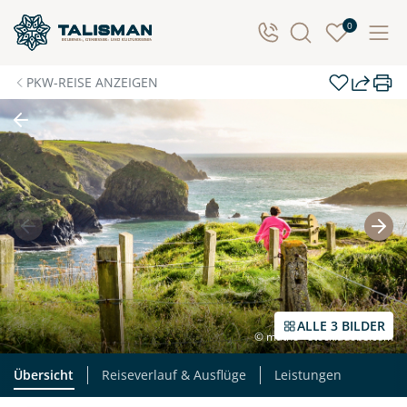
0
PKW-REISE ANZEIGEN
ALLE 3 BILDER
© matho - stock.adobe.com
Übersicht
Reiseverlauf & Ausflüge
Leistungen