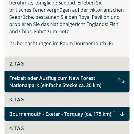
berühmte, königliche Seebad. Erleben Sie
Südengland & Cornwall
britisches Ferienvergnügen auf der viktorianischen
Seebrücke, bestaunen Sie den Royal Pavillon und
probieren Sie das Nationalgericht Englands: Fish
and Chips. Fahrt zum Hotel.
Facebook
2 Übernachtungen im Raum Bournemouth (F)
Instagram
2. TAG
X
Freizeit oder Ausflug zum New Forest
F
*
Nationalpark (einfache Stecke ca. 20 km)
WhatsApp
3. TAG
Telegram
F
*
Bournemouth - Exeter - Torquay (ca. 175 km)
per E-Mail senden
4. TAG