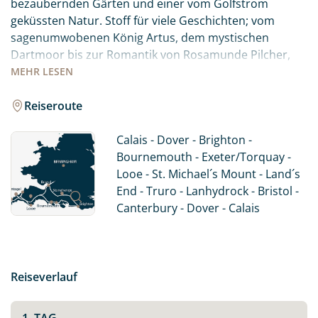
bezaubernden Gärten und einer vom Golfstrom
geküssten Natur. Stoff für viele Geschichten; vom
sagenumwobenen König Artus, dem mystischen
Dartmoor bis zur Romantik von Rosamunde Pilcher,
begegnen dem Lifestyle des einstigen Landadels und
MEHR
LESEN
entdecken die Perlen der englischen Seebäder. Dabei
wohnen Sie in ausgewählten B&B´s oder Hotels um die
Reiseroute
schönen Städte am Abend erkunden zu können.
Schließlich gehört der abendliche Besuch im Pub zu
Calais - Dover - Brighton -
einer England-Reise dazu...
Bournemouth - Exeter/Torquay -
Looe - St. Michael´s Mount - Land´s
End - Truro - Lanhydrock - Bristol -
Canterbury - Dover - Calais
Reiseverlauf