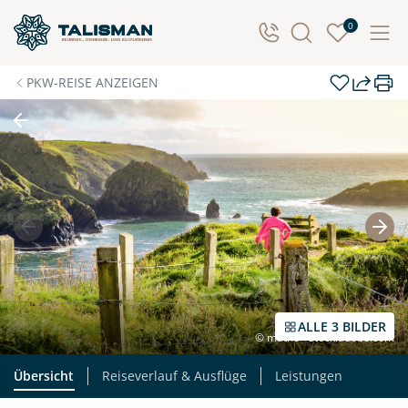
0
PKW-REISE ANZEIGEN
ALLE 3 BILDER
© matho - stock.adobe.com
Übersicht
Reiseverlauf & Ausflüge
Leistungen