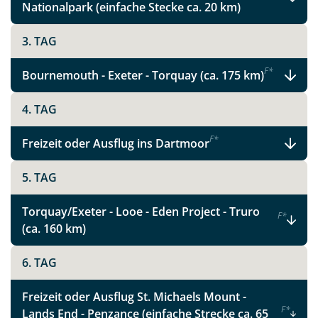
Nationalpark (einfache Stecke ca. 20 km)
Instagram
3. TAG
X
F
*
Bournemouth - Exeter - Torquay (ca. 175 km)
WhatsApp
4. TAG
F
*
Freizeit oder Ausflug ins Dartmoor
Telegram
5. TAG
per E-Mail senden
Torquay/Exeter - Looe - Eden Project - Truro
F
*
(ca. 160 km)
Link kopieren
6. TAG
Freizeit oder Ausflug St. Michaels Mount -
F
*
Lands End - Penzance (einfache Strecke ca. 65