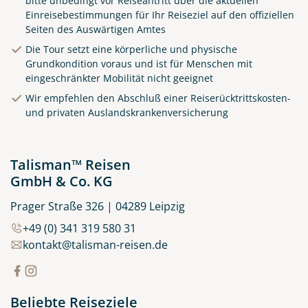
bitte unbedingt vor Reiseantritt über die aktuellen
Einreisebestimmungen für Ihr Reiseziel auf den offiziellen
Seiten des Auswärtigen Amtes
Die Tour setzt eine körperliche und physische
Grundkondition voraus und ist für Menschen mit
Klippen in Cornwall
eingeschränkter Mobilität nicht geeignet
© matho - stock.adobe.com
Wir empfehlen den Abschluß einer Reiserücktrittskosten-
und privaten Auslandskrankenversicherung
Talisman™ Reisen
GmbH & Co. KG
Prager Straße 326 | 04289 Leipzig
+49 (0) 341 319 580 31
kontakt@talisman-reisen.de
Beliebte Reiseziele