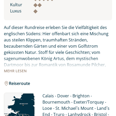
Kultur
Luxus
Auf dieser Rundreise erleben Sie die Vielfältigkeit des
englischen Südens: Hier offenbart sich eine Mischung
aus steilen Klippen, traumhaften Stränden,
bezaubernden Gärten und einer vom Golfstrom
geküssten Natur. Stoff für viele Geschichten; vom
sagenumwobenen König Artus, dem mystischen
Dartmoor bis zur Romantik von Rosamunde Pilcher,
begegnen dem Lifestyle des einstigen Landadels und
MEHR
LESEN
entdecken die Perlen der englischen Seebäder. Dabei
wohnen Sie in ausgewählten B&B´s oder Hotels um die
Reiseroute
schönen Städte am Abend erkunden zu können.
Schließlich gehört der abendliche Besuch im Pub zu
Calais - Dover - Brighton -
einer England-Reise dazu...
Bournemouth - Exeter/Torquay -
Looe - St. Michael´s Mount - Land´s
End - Truro - Lanhydrock - Bristol -