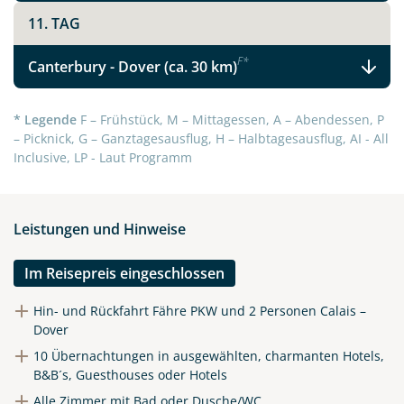
11. TAG
F
*
Canterbury - Dover (ca. 30 km)
* Legende
F – Frühstück, M – Mittagessen, A – Abendessen, P
– Picknick, G – Ganztagesausflug, H – Halbtagesausflug, AI - All
Inclusive, LP - Laut Programm
Leistungen und Hinweise
Im Reisepreis eingeschlossen
Hin- und Rückfahrt Fähre PKW und 2 Personen Calais –
Dover
10 Übernachtungen in ausgewählten, charmanten Hotels,
B&B´s, Guesthouses oder Hotels
Alle Zimmer mit Bad oder Dusche/WC