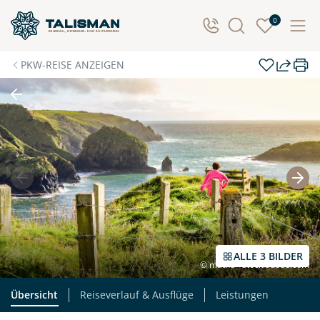
0
PKW-REISE ANZEIGEN
ALLE 3 BILDER
© matho - stock.adobe.com
Übersicht
Reiseverlauf & Ausflüge
Leistungen