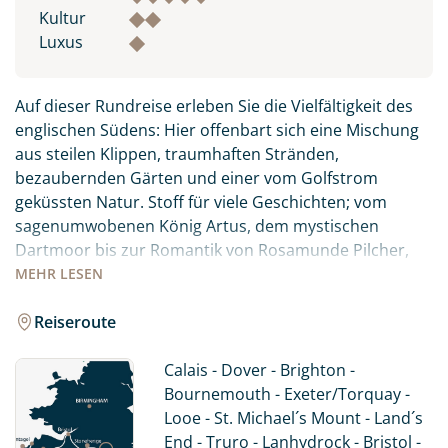
Kultur
Luxus
Auf dieser Rundreise erleben Sie die Vielfältigkeit des
englischen Südens: Hier offenbart sich eine Mischung
aus steilen Klippen, traumhaften Stränden,
bezaubernden Gärten und einer vom Golfstrom
geküssten Natur. Stoff für viele Geschichten; vom
sagenumwobenen König Artus, dem mystischen
Dartmoor bis zur Romantik von Rosamunde Pilcher,
begegnen dem Lifestyle des einstigen Landadels und
MEHR
LESEN
entdecken die Perlen der englischen Seebäder. Dabei
wohnen Sie in ausgewählten B&B´s oder Hotels um die
Reiseroute
schönen Städte am Abend erkunden zu können.
Schließlich gehört der abendliche Besuch im Pub zu
Calais - Dover - Brighton -
einer England-Reise dazu...
Bournemouth - Exeter/Torquay -
Looe - St. Michael´s Mount - Land´s
End - Truro - Lanhydrock - Bristol -