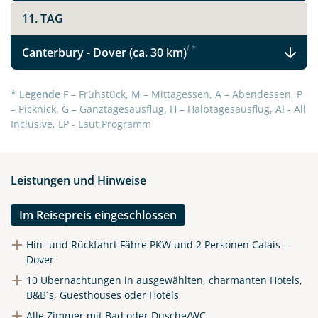
11. TAG
F
*
Canterbury - Dover (ca. 30 km)
* Legende
F – Frühstück, M – Mittagessen, A – Abendessen, P
– Picknick, G – Ganztagesausflug, H – Halbtagesausflug, AI - All
Inclusive, LP - Laut Programm
Leistungen und Hinweise
Im Reisepreis eingeschlossen
Hin- und Rückfahrt Fähre PKW und 2 Personen Calais –
Dover
10 Übernachtungen in ausgewählten, charmanten Hotels,
B&B´s, Guesthouses oder Hotels
Alle Zimmer mit Bad oder Dusche/WC