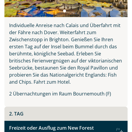
Individuelle Anreise nach Calais und Überfahrt mit
der Fähre nach Dover. Weiterfahrt zum
Zwischenstopp in Brighton. Genießen Sie Ihren
ersten Tag auf der Insel beim Bummel durch das
berühmte, königliche Seebad. Erleben Sie
britisches Ferienvergnügen auf der viktorianischen
Seebrücke, bestaunen Sie den Royal Pavillon und
probieren Sie das Nationalgericht Englands: Fish
Teile diese Reise
and Chips. Fahrt zum Hotel.
2 Übernachtungen im Raum Bournemouth (F)
Südengland & Cornwall
2. TAG
Facebook
Freizeit oder Ausflug zum New Forest
F
*