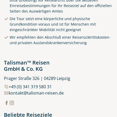
bitte unbedingt vor Reiseantritt über die aktuellen
Einreisebestimmungen für Ihr Reiseziel auf den offiziellen
Seiten des Auswärtigen Amtes
Die Tour setzt eine körperliche und physische
Grundkondition voraus und ist für Menschen mit
Klippen in Cornwall
eingeschränkter Mobilität nicht geeignet
© matho - stock.adobe.com
Wir empfehlen den Abschluß einer Reiserücktrittskosten-
und privaten Auslandskrankenversicherung
Talisman™ Reisen
GmbH & Co. KG
Prager Straße 326 | 04289 Leipzig
+49 (0) 341 319 580 31
kontakt@talisman-reisen.de
Beliebte Reiseziele