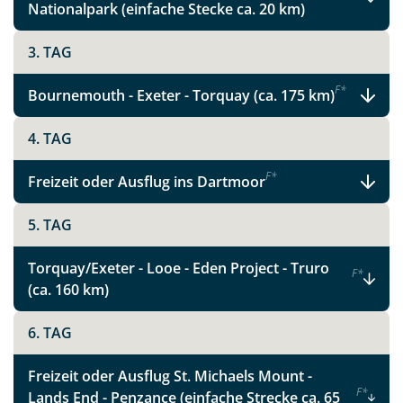
Nationalpark (einfache Stecke ca. 20 km)
Instagram
3. TAG
X
F
*
Bournemouth - Exeter - Torquay (ca. 175 km)
WhatsApp
4. TAG
F
*
Freizeit oder Ausflug ins Dartmoor
Telegram
5. TAG
per E-Mail senden
Torquay/Exeter - Looe - Eden Project - Truro
F
*
(ca. 160 km)
Link kopieren
6. TAG
Freizeit oder Ausflug St. Michaels Mount -
F
*
Lands End - Penzance (einfache Strecke ca. 65