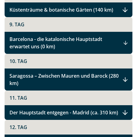
Küstenträume & botanische Gärten (140 km)
9. TAG
Barcelona - die katalonische Hauptstadt
erwartet uns (0 km)
10. TAG
Saragossa – Zwischen Mauren und Barock (280
km)
11. TAG
Der Hauptstadt entgegen - Madrid (ca. 310 km)
Teile diese Reise
12. TAG