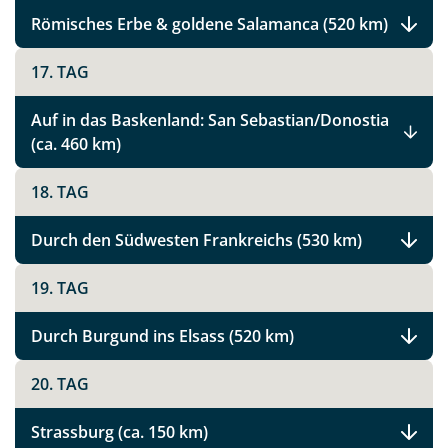
Römisches Erbe & goldene Salamanca (520 km)
Link kopieren
17. TAG
Auf in das Baskenland: San Sebastian/Donostia
(ca. 460 km)
18. TAG
Durch den Südwesten Frankreichs (530 km)
19. TAG
Durch Burgund ins Elsass (520 km)
20. TAG
Strassburg (ca. 150 km)