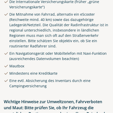
Die Internationale Versicherungskarte (früher „grüne
traditional Spanish
Versicherungskarte")
architecture at main central
square of old town. Summer
Die Mitnahme von Fahrrad, alternativ ein eScooter
(Reichweite mind. 40 km) sowie das dazugehörige
landscape with blue sky and
Ladegerät/Netzteil. Die Qualität der Radinfrastruktur ist in
clouds.
regional unterschiedlich, insbesondere in ländlichen
© Yasonya - stock.adobe.com
Regionen muss man sich oft auf den Straßenverkehr
einstellen. Bitte schätzen Sie objektiv ein, ob Sie ein
routinierter Radfahrer sind.
Ein Navigationsgerät oder Mobiltelefon mit Navi-Funktion
(ausreichendes Datenvolumen beachten)
Mautbox
Mindestens eine Kreditkarte
Eine evtl. Absicherung des Inventars durch eine
Campingversicherung
Wichtige Hinweise zur Umweltzonen, Fahrverboten
und Maut: Bitte prüfen Sie, ob Ihr Fahrzeug die