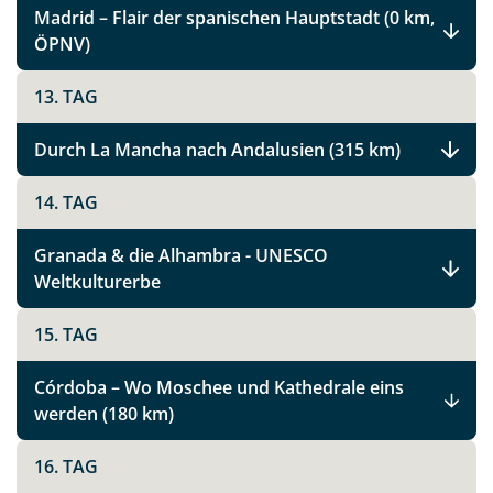
Madrid – Flair der spanischen Hauptstadt (0 km,
ÖPNV)
Spanien Rundreise
13. TAG
Facebook
Durch La Mancha nach Andalusien (315 km)
14. TAG
Instagram
Granada & die Alhambra - UNESCO
X
Weltkulturerbe
15. TAG
WhatsApp
Córdoba – Wo Moschee und Kathedrale eins
Telegram
werden (180 km)
per E-Mail senden
16. TAG