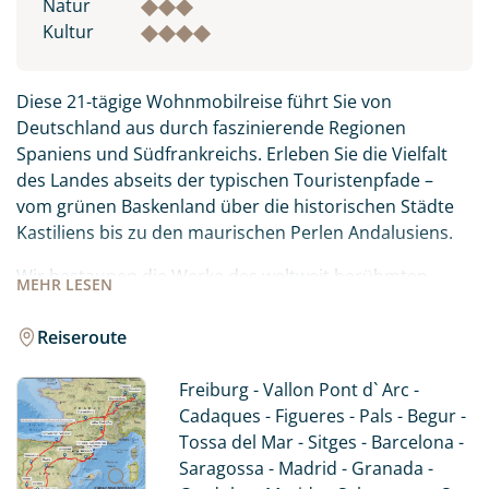
Natur
Kultur
Diese 21-tägige Wohnmobilreise führt Sie von
Deutschland aus durch faszinierende Regionen
Spaniens und Südfrankreichs. Erleben Sie die Vielfalt
des Landes abseits der typischen Touristenpfade –
vom grünen Baskenland über die historischen Städte
Kastiliens bis zu den maurischen Perlen Andalusiens.
Wir bestaunen die Werke des weltweit berühmten
MEHR
LESEN
Künstlers Antonio Gaudi in Barcelona und die surreale
Welt Salvatore Dali in Figueres an der Costa Brava. In
Reiseroute
Granada und Cordoba werden wir an die Zeiten
religiöser Toleranz erinnert und im Baskenland
Freiburg - Vallon Pont d` Arc -
kulinarisch verwöhnt. Auch ein Stopp in der Hauptstadt
Cadaques - Figueres - Pals - Begur -
ist ein MUSS und wir erfahren beim Stadtrundgang
Tossa del Mar - Sitges - Barcelona -
mehr über die Lifestyle-Metropole Madrid. Erleben Sie
Saragossa - Madrid - Granada -
die sonnigen Weiten Spaniens, wunderschöne