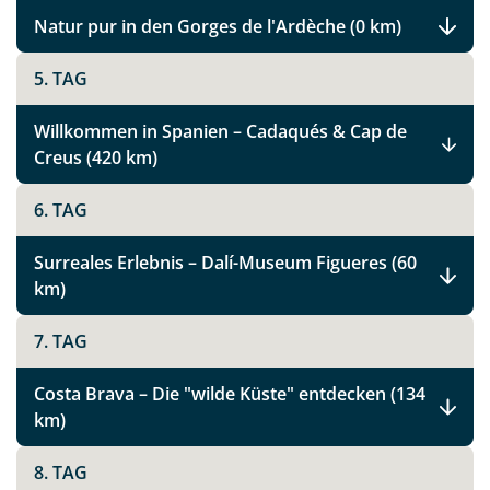
Natur pur in den Gorges de l'Ardèche (0 km)
5. TAG
Willkommen in Spanien – Cadaqués & Cap de
Creus (420 km)
6. TAG
Surreales Erlebnis – Dalí-Museum Figueres (60
km)
7. TAG
Costa Brava – Die "wilde Küste" entdecken (134
km)
8. TAG