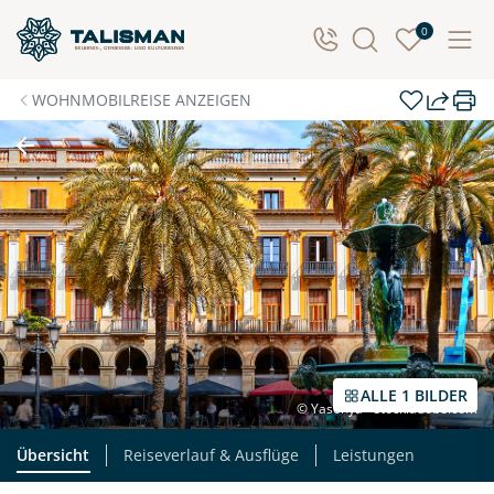
0
WOHNMOBILREISE ANZEIGEN
ALLE 1 BILDER
© Yasonya - stock.adobe.com
Übersicht
Reiseverlauf & Ausflüge
Leistungen