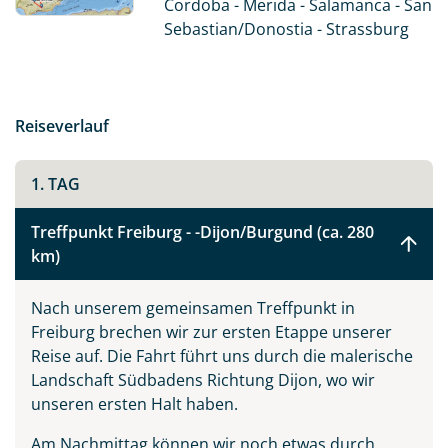
Cordoba - Merida - Salamanca - San
abwechslungsreiche Landschaften und die Lebenslust
Sebastian/Donostia - Strassburg
unserer spanischen Freunde. Die Reise verbindet
Naturerlebnisse, kunsthistorische Highlights und
kulinarische Genüsse zu einem unvergesslichen
Rundreiseerlebnis.
Reiseverlauf
1. TAG
Treffpunkt Freiburg - -Dijon/Burgund (ca. 280
km)
Nach unserem gemeinsamen Treffpunkt in
Freiburg brechen wir zur ersten Etappe unserer
Reise auf. Die Fahrt führt uns durch die malerische
Landschaft Südbadens Richtung Dijon, wo wir
unseren ersten Halt haben.
Am Nachmittag können wir noch etwas durch