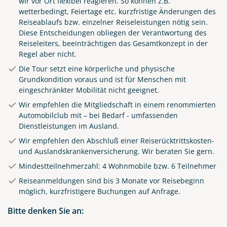
wir vor Ort flexibel reagieren. So können z.B.
wetterbedingt, Feiertage etc. kurzfristige Änderungen des
Reiseablaufs bzw. einzelner Reiseleistungen nötig sein.
Diese Entscheidungen obliegen der Verantwortung des
Reiseleiters, beeinträchtigen das Gesamtkonzept in der
Regel aber nicht.
Die Tour setzt eine körperliche und physische
Grundkondition voraus und ist für Menschen mit
eingeschränkter Mobilität nicht geeignet.
Wir empfehlen die Mitgliedschaft in einem renommierten
Automobilclub mit – bei Bedarf - umfassenden
Dienstleistungen im Ausland.
Wir empfehlen den Abschluß einer Reiserücktrittskosten-
und Auslandskrankenversicherung. Wir beraten Sie gern.
Mindestteilnehmerzahl: 4 Wohnmobile bzw. 6 Teilnehmer
Reiseanmeldungen sind bis 3 Monate vor Reisebeginn
möglich, kurzfristigere Buchungen auf Anfrage.
Royal area in Barcelona,
Spain. Fountain with statues
Bitte denken Sie an:
and high palm trees among