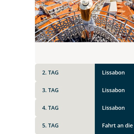
Anzahl Erwachsener
Teile diese 
Unterkunft
Facebook
Dau
Termin wählen
DZ
EZ
Familienzimmer
Mer
Reisebeginn
11
X
2. TAG
Lissabon
Option 1
Keine
Telegram
3. TAG
Lissabon
Weitere Informationen
4. TAG
Lissabon
Link kopier
5. TAG
Fahrt an die