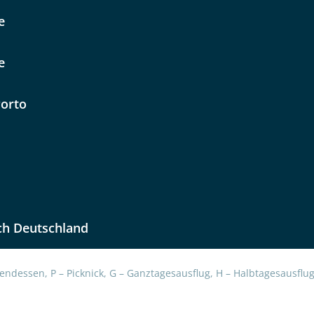
e
e
Porto
uns sehr wichtig!
lüsselt an unseren Server geschickt. Mit Absenden des Formu
errufhinweise
zur Kenntnis genommen und akzeptiert hab
ch Deutschland
endessen, P – Picknick, G – Ganztagesausflug, H – Halbtagesausflug,