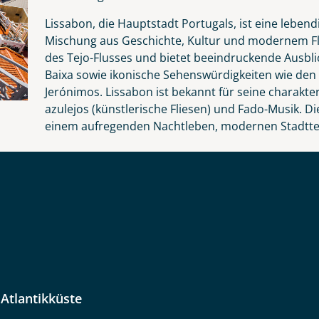
Anzahl Kinder
Alter
Lissabon, die Hauptstadt Portugals, ist eine lebend
Mischung aus Geschichte, Kultur und modernem Flai
Reise
des Tejo-Flusses und bietet beeindruckende Ausblic
Baixa sowie ikonische Sehenswürdigkeiten wie den
Jerónimos. Lissabon ist bekannt für seine charakt
Instagram
er wählen
azulejos (künstlerische Fliesen) und Fado-Musik. Die 
einem aufregenden Nachtleben, modernen Stadttei
kliste
 Tage
WhatsApp
Option 2
 Reisen auf der Merkliste
Auswahl übernehmen
Auswahl übernehmen
per E-Mail senden
en
 Atlantikküste