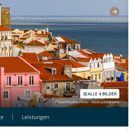
ALLE 4 BILDER
©SeanPavonePhoto - stock.adobe.com
ge
Leistungen