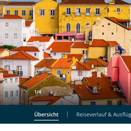
1
/
4
Übersicht
Reiseverlauf & Ausflü