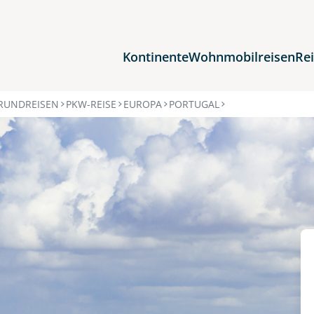
Kontinente
Wohnmobilreisen
Re
Reiseziele
RUNDREISEN
PKW-REISE
EUROPA
PORTUGAL
Afrika
Asien
Europa
Nordamerika