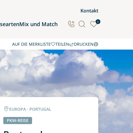
Kontakt
0
isearten
Mix und Match
AUF DIE MERKLISTE
TEILEN
DRUCKEN
Ozeanien
Südamerika
EUROPA · PORTUGAL
PKW-REISE