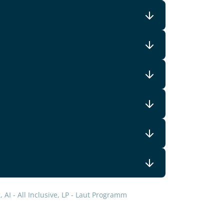
lars, erklären Sie, dass Sie die
en.
 AI - All Inclusive, LP - Laut Programm