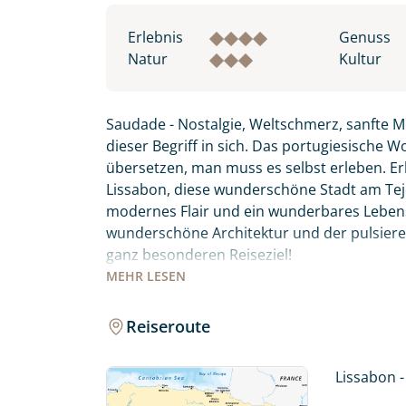
Erlebnis
Genuss
Natur
Kultur
Saudade - Nostalgie, Weltschmerz, sanfte M
dieser Begriff in sich. Das portugiesische 
übersetzen, man muss es selbst erleben. 
Lissabon, diese wunderschöne Stadt am Tejo
modernes Flair und ein wunderbares Lebensg
wunderschöne Architektur und der pulsiere
ganz besonderen Reiseziel!
MEHR
LESEN
Genießen Sie endlose Strände, unberührt
entlang des Atlantiks bevor Sie nach Porto
Reiseroute
spüren Sie selbst, was es bedeutet – Sauda
Lissabon -