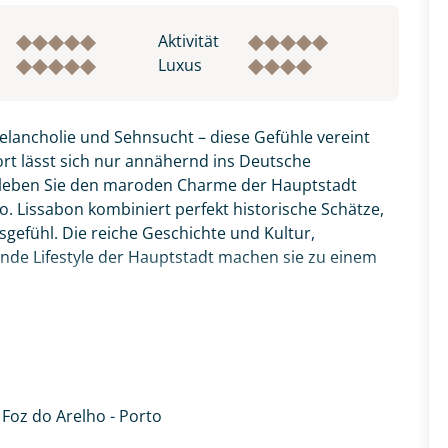
Aktivität
Luxus
elancholie und Sehnsucht – diese Gefühle vereint
Wort lässt sich nur annähernd ins Deutsche
Erleben Sie den maroden Charme der Hauptstadt
. Lissabon kombiniert perfekt historische Schätze,
efühl. Die reiche Geschichte und Kultur,
nde Lifestyle der Hauptstadt machen sie zu einem
e Buchten und wunderschöne Küstenlandschaften
 weiterfahren. Machen Sie sich auf den Weg und
de, die Emotionen von Portugal zu spüren.
 Foz do Arelho - Porto