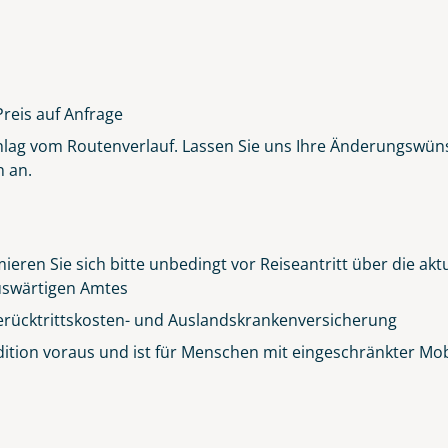
Preis auf Anfrage
chlag vom Routenverlauf. Lassen Sie uns Ihre Änderungswüns
n an.
Alfama - ein Stadtteil von Lissabon
©SeanPavonePhoto - stock.adobe.com
ieren Sie sich bitte unbedingt vor Reiseantritt über die ak
 Auswärtigen Amtes
erücktrittskosten- und Auslandskrankenversicherung
ition voraus und ist für Menschen mit eingeschränkter Mobil