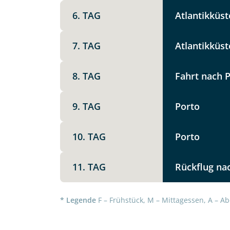
6. TAG
Atlantikküst
7. TAG
Atlantikküst
8. TAG
Fahrt nach 
9. TAG
Porto
Datenschutz & Transparenz ist 
Die Anfrage wird via SSL versch
Datenschutzerklärung
und
Wid
10. TAG
Porto
11. TAG
Rückflug na
* Legende
F – Frühstück, M – Mittagessen, A – Ab