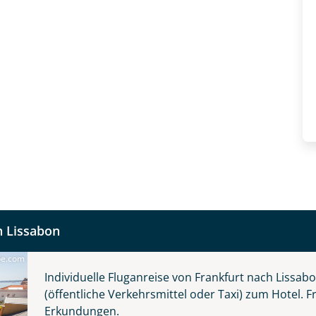
fnahme! Ihr Urlaub - so individuell wie Sie. Teilen Sie uns
 und kontaktieren Sie, um alles Weitere zu besprechen. Gem
Nachname
h Lissabon
Telefon
be.com
Individuelle Fluganreise von Frankfurt nach Lissab
(öffentliche Verkehrsmittel oder Taxi) zum Hotel. F
Erkundungen.