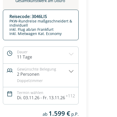
Gesamtkunstwerk am Douro
Reisecode: 3046LIS
PKW-Rundreise maßgeschneidert &
individuell
inkl. Flug ab/an Frankfurt
Inkl. Mietwagen Kat. Economy
Dauer
11 Tage
Gewünschte Belegung
2 Personen
Doppelzimmer
Termin wählen
+112
Di. 03.11.26 - Fr. 13.11.26
1.599 €
ab
p.P.