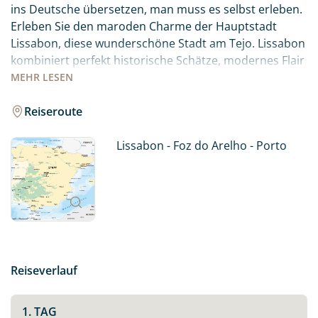
ins Deutsche übersetzen, man muss es selbst erleben.
Erleben Sie den maroden Charme der Hauptstadt
Lissabon, diese wunderschöne Stadt am Tejo. Lissabon
kombiniert perfekt historische Schätze, modernes Flair
und ein wunderbares Lebensgefühl. Die reiche
MEHR
LESEN
Geschichte und Kultur, wunderschöne Architektur und
der pulsierende Lifestyle der Hauptstadt machen sie zu
Reiseroute
einem ganz besonderen Reiseziel!
Lissabon - Foz do Arelho - Porto
Genießen Sie endlose Strände, unberührte Buchten
und wunderschöne Küstenlandschaften entlang des
Atlantiks bevor Sie nach Porto weiterfahren. Machen
Sie sich auf den Weg und spüren Sie selbst, was es
bedeutet – Saudade, die Emotionen von Portugal zu
spüren.
Reiseverlauf
1. TAG