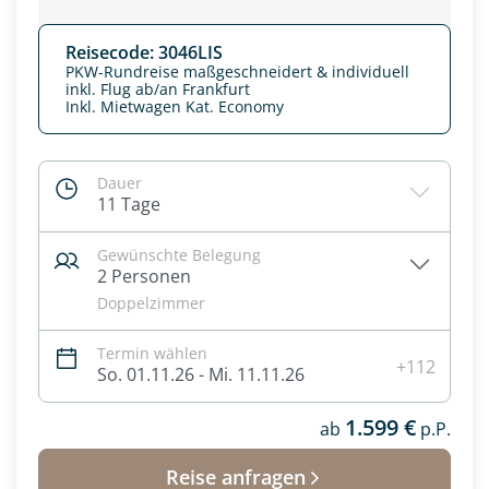
Reisecode: 3046LIS
PKW-Rundreise maßgeschneidert & individuell
inkl. Flug ab/an Frankfurt
Inkl. Mietwagen Kat. Economy
Dauer
11 Tage
Gewünschte Belegung
2 Personen
Doppelzimmer
Datenschutz & Transparenz ist uns sehr wichtig!
Termin wählen
Die Anfrage wird via SSL verschlüsselt an unseren Server
+112
So. 01.11.26 - Mi. 11.11.26
geschickt. Mit Absenden des Formulars, erklären Sie, dass
Sie die
Datenschutzerklärung
und
Widerrufhinweise
zur
1.599 €
Kenntnis genommen und akzeptiert haben.
ab
p.P.
Reise anfragen