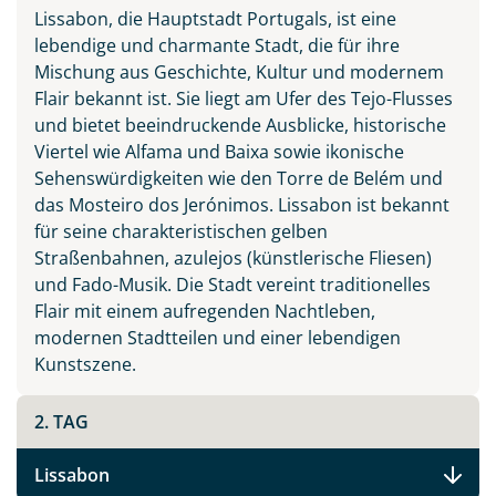
Lissabon, die Hauptstadt Portugals, ist eine
lebendige und charmante Stadt, die für ihre
Mischung aus Geschichte, Kultur und modernem
Flair bekannt ist. Sie liegt am Ufer des Tejo-Flusses
Teile diese Reise
und bietet beeindruckende Ausblicke, historische
Viertel wie Alfama und Baixa sowie ikonische
Sehenswürdigkeiten wie den Torre de Belém und
Facebook
das Mosteiro dos Jerónimos. Lissabon ist bekannt
für seine charakteristischen gelben
Straßenbahnen, azulejos (künstlerische Fliesen)
Instagram
und Fado-Musik. Die Stadt vereint traditionelles
Flair mit einem aufregenden Nachtleben,
X
modernen Stadtteilen und einer lebendigen
Kunstszene.
WhatsApp
2. TAG
Telegram
Lissabon