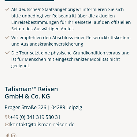
Als deutsche/r Staatsangehörige/r informieren Sie sich
Alfama - ein Stadtteil von
bitte unbedingt vor Reiseantritt über die aktuellen
Lissabon
Einreisebestimmungen für Ihr Reiseziel auf den offiziellen
Seiten des Auswärtigen Amtes
©SeanPavonePhoto -
stock.adobe.com
Wir empfehlen den Abschluss einer Reiserücktrittskosten-
und Auslandskrankenversicherung
Die Tour setzt eine physische Grundkondition voraus und
ist für Menschen mit eingeschränkter Mobilität nicht
geeignet.
Talisman™ Reisen
GmbH & Co. KG
Prager Straße 326 | 04289 Leipzig
+49 (0) 341 319 580 31
kontakt@talisman-reisen.de