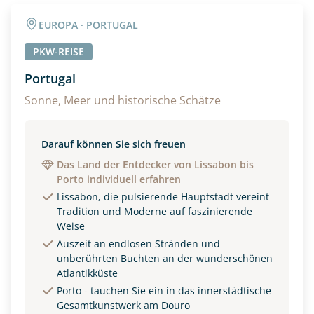
Angaben zur Reise
EUROPA · PORTUGAL
Anzahl Erwachsener
Anzahl Kinder
PKW-REISE
Portugal
Alter
Sonne, Meer und historische Schätze
Darauf können Sie sich freuen
Unterkunft
Das Land der Entdecker von Lissabon bis
Porto individuell erfahren
DZ
EZ
Familienzimmer
Lissabon, die pulsierende Hauptstadt vereint
Tradition und Moderne auf faszinierende
Reisebeginn
Weise
Option 1
Auszeit an endlosen Stränden und
Option 2
unberührten Buchten an der wunderschönen
Atlantikküste
Porto - tauchen Sie ein in das innerstädtische
Weitere Informationen
Gesamtkunstwerk am Douro