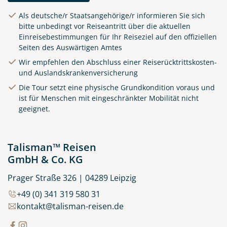
Als deutsche/r Staatsangehörige/r informieren Sie sich
Alfama - ein Stadtteil von
bitte unbedingt vor Reiseantritt über die aktuellen
Lissabon
Einreisebestimmungen für Ihr Reiseziel auf den offiziellen
Seiten des Auswärtigen Amtes
©SeanPavonePhoto -
stock.adobe.com
Wir empfehlen den Abschluss einer Reiserücktrittskosten-
und Auslandskrankenversicherung
Die Tour setzt eine physische Grundkondition voraus und
ist für Menschen mit eingeschränkter Mobilität nicht
geeignet.
Talisman™ Reisen
GmbH & Co. KG
Prager Straße 326 | 04289 Leipzig
+49 (0) 341 319 580 31
kontakt@talisman-reisen.de