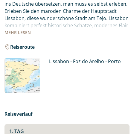
ins Deutsche übersetzen, man muss es selbst erleben.
Erleben Sie den maroden Charme der Hauptstadt
Lissabon, diese wunderschöne Stadt am Tejo. Lissabon
kombiniert perfekt historische Schätze, modernes Flair
und ein wunderbares Lebensgefühl. Die reiche
MEHR
LESEN
Geschichte und Kultur, wunderschöne Architektur und
der pulsierende Lifestyle der Hauptstadt machen sie zu
Reiseroute
einem ganz besonderen Reiseziel!
Lissabon - Foz do Arelho - Porto
Genießen Sie endlose Strände, unberührte Buchten
und wunderschöne Küstenlandschaften entlang des
Atlantiks bevor Sie nach Porto weiterfahren. Machen
Sie sich auf den Weg und spüren Sie selbst, was es
bedeutet – Saudade, die Emotionen von Portugal zu
spüren.
Reiseverlauf
1. TAG