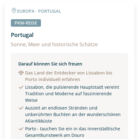
Angaben zur Reise
EUROPA · PORTUGAL
Anzahl Erwachsener
Anzahl Kinder
PKW-REISE
Portugal
Alter
Sonne, Meer und historische Schätze
Darauf können Sie sich freuen
Unterkunft
Das Land der Entdecker von Lissabon bis
Porto individuell erfahren
DZ
EZ
Familienzimmer
Lissabon, die pulsierende Hauptstadt vereint
Tradition und Moderne auf faszinierende
Reisebeginn
Weise
Option 1
Auszeit an endlosen Stränden und
Option 2
unberührten Buchten an der wunderschönen
Atlantikküste
Porto - tauchen Sie ein in das innerstädtische
Weitere Informationen
Gesamtkunstwerk am Douro