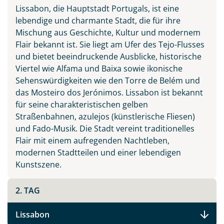
Lissabon, die Hauptstadt Portugals, ist eine
lebendige und charmante Stadt, die für ihre
Mischung aus Geschichte, Kultur und modernem
Flair bekannt ist. Sie liegt am Ufer des Tejo-Flusses
Teile diese Reise
und bietet beeindruckende Ausblicke, historische
Viertel wie Alfama und Baixa sowie ikonische
Sehenswürdigkeiten wie den Torre de Belém und
Facebook
das Mosteiro dos Jerónimos. Lissabon ist bekannt
für seine charakteristischen gelben
Straßenbahnen, azulejos (künstlerische Fliesen)
Instagram
und Fado-Musik. Die Stadt vereint traditionelles
Flair mit einem aufregenden Nachtleben,
X
modernen Stadtteilen und einer lebendigen
Kunstszene.
WhatsApp
2. TAG
Telegram
Lissabon