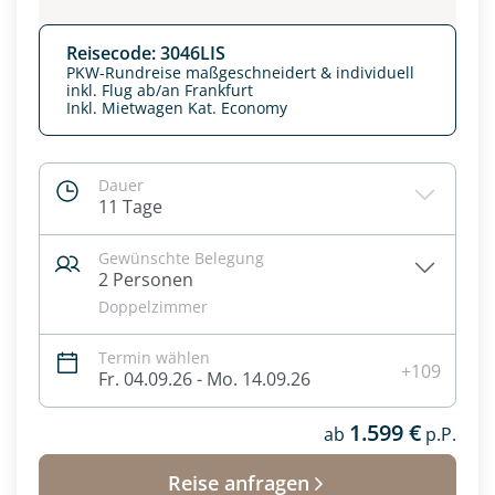
Reisecode: 3046LIS
PKW-Rundreise maßgeschneidert & individuell
inkl. Flug ab/an Frankfurt
Inkl. Mietwagen Kat. Economy
Dauer
11 Tage
Gewünschte Belegung
2 Personen
Doppelzimmer
Datenschutz & Transparenz ist uns sehr wichtig!
Termin wählen
Die Anfrage wird via SSL verschlüsselt an unseren Server
+109
Fr. 04.09.26 - Mo. 14.09.26
geschickt. Mit Absenden des Formulars, erklären Sie, dass
Sie die
Datenschutzerklärung
und
Widerrufhinweise
zur
1.599 €
Kenntnis genommen und akzeptiert haben.
ab
p.P.
Reise anfragen