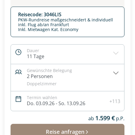
Reisecode: 3046LIS
PKW-Rundreise maßgeschneidert & individuell
inkl. Flug ab/an Frankfurt
Inkl. Mietwagen Kat. Economy
Dauer
11 Tage
Gewünschte Belegung
2 Personen
Doppelzimmer
Datenschutz & Transparenz ist uns sehr wichtig!
Termin wählen
Die Anfrage wird via SSL verschlüsselt an unseren Server
+113
Do. 03.09.26 - So. 13.09.26
geschickt. Mit Absenden des Formulars, erklären Sie, dass
Sie die
Datenschutzerklärung
und
Widerrufhinweise
zur
1.599 €
Kenntnis genommen und akzeptiert haben.
ab
p.P.
Reise anfragen