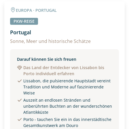
Angaben zur Reise
EUROPA · PORTUGAL
Anzahl Erwachsener
Anzahl Kinder
PKW-REISE
Portugal
Alter
Sonne, Meer und historische Schätze
Darauf können Sie sich freuen
Unterkunft
Das Land der Entdecker von Lissabon bis
Porto individuell erfahren
DZ
EZ
Familienzimmer
Lissabon, die pulsierende Hauptstadt vereint
Tradition und Moderne auf faszinierende
Reisebeginn
Weise
Option 1
Auszeit an endlosen Stränden und
Option 2
unberührten Buchten an der wunderschönen
Atlantikküste
Porto - tauchen Sie ein in das innerstädtische
Weitere Informationen
Gesamtkunstwerk am Douro