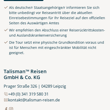
Als deutsche/r Staatsangehörige/r informieren Sie sich
Alfama - ein Stadtteil von
bitte unbedingt vor Reiseantritt über die aktuellen
Lissabon
Einreisebestimmungen für Ihr Reiseziel auf den offiziellen
Seiten des Auswärtigen Amtes
©SeanPavonePhoto -
stock.adobe.com
Wir empfehlen den Abschluss einer Reiserücktrittskosten-
und Auslandskrankenversicherung
Die Tour setzt eine physische Grundkondition voraus und
ist für Menschen mit eingeschränkter Mobilität nicht
geeignet.
Talisman™ Reisen
GmbH & Co. KG
Prager Straße 326 | 04289 Leipzig
+49 (0) 341 319 580 31
kontakt@talisman-reisen.de