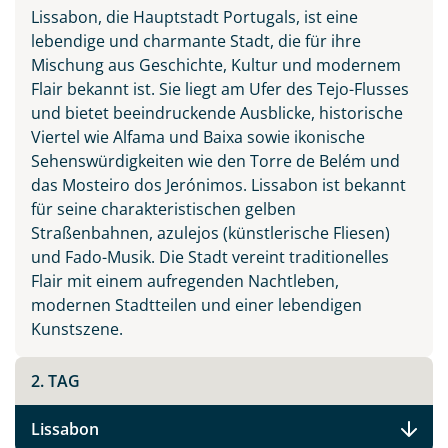
Lissabon, die Hauptstadt Portugals, ist eine
lebendige und charmante Stadt, die für ihre
Mischung aus Geschichte, Kultur und modernem
Flair bekannt ist. Sie liegt am Ufer des Tejo-Flusses
Teile diese Reise
und bietet beeindruckende Ausblicke, historische
Viertel wie Alfama und Baixa sowie ikonische
Sehenswürdigkeiten wie den Torre de Belém und
Facebook
das Mosteiro dos Jerónimos. Lissabon ist bekannt
für seine charakteristischen gelben
Straßenbahnen, azulejos (künstlerische Fliesen)
Instagram
und Fado-Musik. Die Stadt vereint traditionelles
Flair mit einem aufregenden Nachtleben,
X
modernen Stadtteilen und einer lebendigen
Kunstszene.
WhatsApp
2. TAG
Telegram
Lissabon