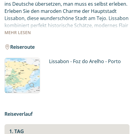
ins Deutsche übersetzen, man muss es selbst erleben.
Erleben Sie den maroden Charme der Hauptstadt
Lissabon, diese wunderschöne Stadt am Tejo. Lissabon
kombiniert perfekt historische Schätze, modernes Flair
und ein wunderbares Lebensgefühl. Die reiche
MEHR
LESEN
Geschichte und Kultur, wunderschöne Architektur und
der pulsierende Lifestyle der Hauptstadt machen sie zu
Reiseroute
einem ganz besonderen Reiseziel!
Lissabon - Foz do Arelho - Porto
Genießen Sie endlose Strände, unberührte Buchten
und wunderschöne Küstenlandschaften entlang des
Atlantiks bevor Sie nach Porto weiterfahren. Machen
Sie sich auf den Weg und spüren Sie selbst, was es
bedeutet – Saudade, die Emotionen von Portugal zu
spüren.
Reiseverlauf
1. TAG