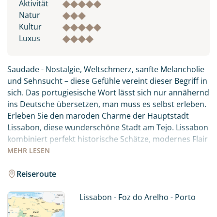
Aktivität
Natur
Kultur
Luxus
Saudade - Nostalgie, Weltschmerz, sanfte Melancholie
und Sehnsucht – diese Gefühle vereint dieser Begriff in
sich. Das portugiesische Wort lässt sich nur annähernd
ins Deutsche übersetzen, man muss es selbst erleben.
Erleben Sie den maroden Charme der Hauptstadt
Lissabon, diese wunderschöne Stadt am Tejo. Lissabon
kombiniert perfekt historische Schätze, modernes Flair
und ein wunderbares Lebensgefühl. Die reiche
MEHR
LESEN
Geschichte und Kultur, wunderschöne Architektur und
der pulsierende Lifestyle der Hauptstadt machen sie zu
Reiseroute
einem ganz besonderen Reiseziel!
Lissabon - Foz do Arelho - Porto
Genießen Sie endlose Strände, unberührte Buchten
und wunderschöne Küstenlandschaften entlang des