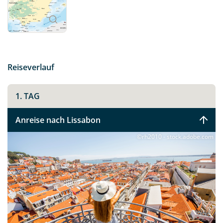
Atlantiks bevor Sie nach Porto weiterfahren. Machen
Sie sich auf den Weg und spüren Sie selbst, was es
bedeutet – Saudade, die Emotionen von Portugal zu
spüren.
Reiseverlauf
1. TAG
Anreise nach Lissabon
©rh2010 - stock.adobe.com