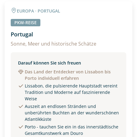
Angaben zur Reise
EUROPA · PORTUGAL
Anzahl Erwachsener
Anzahl Kinder
PKW-REISE
Portugal
Alter
Sonne, Meer und historische Schätze
Darauf können Sie sich freuen
Unterkunft
Das Land der Entdecker von Lissabon bis
Porto individuell erfahren
DZ
EZ
Familienzimmer
Lissabon, die pulsierende Hauptstadt vereint
Tradition und Moderne auf faszinierende
Reisebeginn
Weise
Option 1
Auszeit an endlosen Stränden und
Option 2
unberührten Buchten an der wunderschönen
Atlantikküste
Porto - tauchen Sie ein in das innerstädtische
Weitere Informationen
Gesamtkunstwerk am Douro