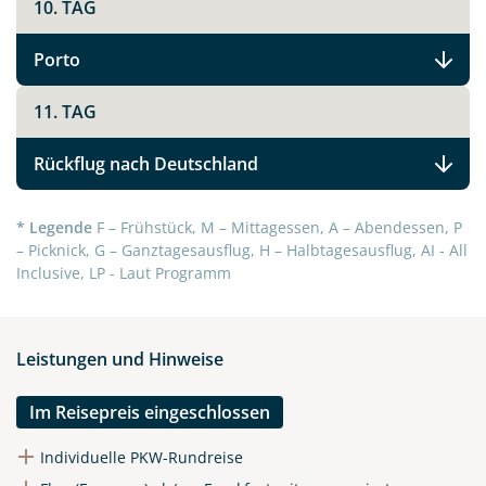
10. TAG
Porto
11. TAG
Rückflug nach Deutschland
* Legende
F – Frühstück, M – Mittagessen, A – Abendessen, P
– Picknick, G – Ganztagesausflug, H – Halbtagesausflug, AI - All
Inclusive, LP - Laut Programm
Leistungen und Hinweise
Im Reisepreis eingeschlossen
Individuelle PKW-Rundreise