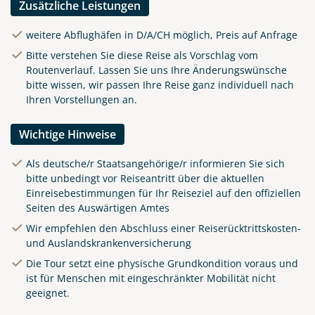
Zusätzliche Leistungen
weitere Abflughäfen in D/A/CH möglich, Preis auf Anfrage
Bitte verstehen Sie diese Reise als Vorschlag vom
Routenverlauf. Lassen Sie uns Ihre Änderungswünsche
bitte wissen, wir passen Ihre Reise ganz individuell nach
Ihren Vorstellungen an.
Wichtige Hinweise
Als deutsche/r Staatsangehörige/r informieren Sie sich
bitte unbedingt vor Reiseantritt über die aktuellen
Einreisebestimmungen für Ihr Reiseziel auf den offiziellen
Alfama - ein Stadtteil von
Seiten des Auswärtigen Amtes
Lissabon
Wir empfehlen den Abschluss einer Reiserücktrittskosten-
©SeanPavonePhoto -
und Auslandskrankenversicherung
stock.adobe.com
Die Tour setzt eine physische Grundkondition voraus und
ist für Menschen mit eingeschränkter Mobilität nicht
geeignet.