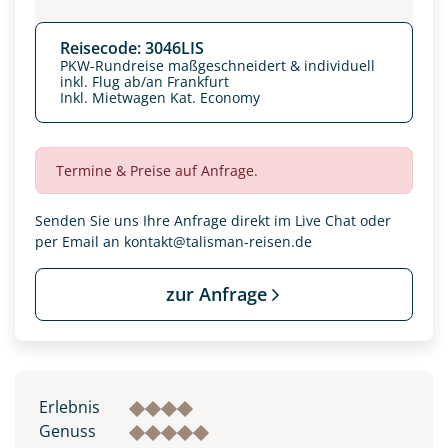
Reisecode: 3046LIS
PKW-Rundreise maßgeschneidert & individuell
inkl. Flug ab/an Frankfurt
Inkl. Mietwagen Kat. Economy
Termine & Preise auf Anfrage.
Senden Sie uns Ihre Anfrage direkt im Live Chat oder
per Email an
kontakt@talisman-reisen.de
zur Anfrage
Datenschutz & Transparenz ist uns sehr wichtig!
Die Anfrage wird via SSL verschlüsselt an unseren Server
geschickt. Mit Absenden des Formulars, erklären Sie, dass
Sie die
Datenschutzerklärung
und
Widerrufhinweise
zur
Kenntnis genommen und akzeptiert haben.
Erlebnis
Genuss