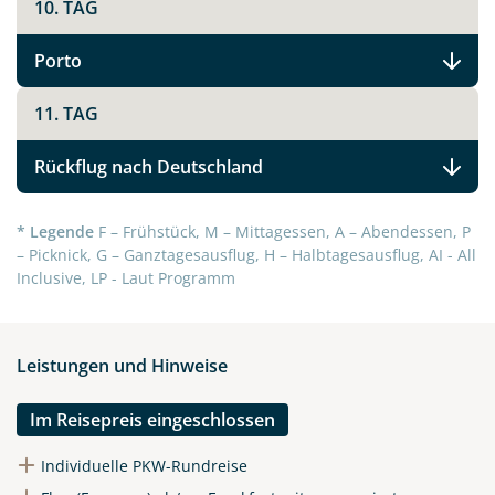
10. TAG
Porto
11. TAG
Rückflug nach Deutschland
* Legende
F – Frühstück, M – Mittagessen, A – Abendessen, P
– Picknick, G – Ganztagesausflug, H – Halbtagesausflug, AI - All
Inclusive, LP - Laut Programm
Leistungen und Hinweise
Im Reisepreis eingeschlossen
Individuelle PKW-Rundreise