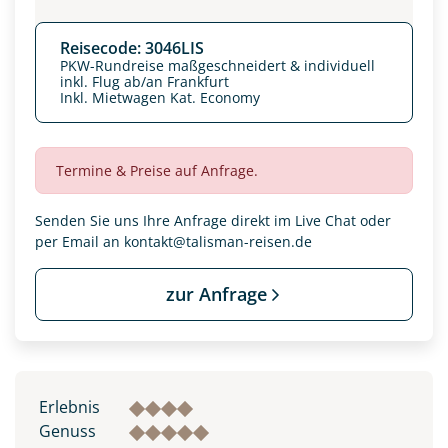
Reisecode: 3046LIS
PKW-Rundreise maßgeschneidert & individuell
inkl. Flug ab/an Frankfurt
Inkl. Mietwagen Kat. Economy
Termine & Preise auf Anfrage.
Senden Sie uns Ihre Anfrage direkt im Live Chat oder
per Email an
kontakt@talisman-reisen.de
zur Anfrage
Datenschutz & Transparenz ist uns sehr wichtig!
Die Anfrage wird via SSL verschlüsselt an unseren Server
geschickt. Mit Absenden des Formulars, erklären Sie, dass
Sie die
Datenschutzerklärung
und
Widerrufhinweise
zur
Kenntnis genommen und akzeptiert haben.
Erlebnis
Genuss