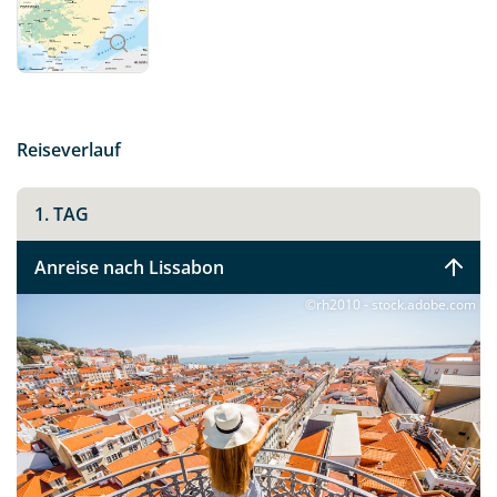
Atlantiks bevor Sie nach Porto weiterfahren. Machen
Sie sich auf den Weg und spüren Sie selbst, was es
bedeutet – Saudade, die Emotionen von Portugal zu
spüren.
Reiseverlauf
1. TAG
Anreise nach Lissabon
©rh2010 - stock.adobe.com