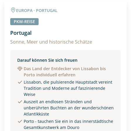
Angaben zur Reise
EUROPA · PORTUGAL
Anzahl Erwachsener
Anzahl Kinder
PKW-REISE
Portugal
Alter
Sonne, Meer und historische Schätze
Darauf können Sie sich freuen
Unterkunft
Das Land der Entdecker von Lissabon bis
Porto individuell erfahren
DZ
EZ
Familienzimmer
Lissabon, die pulsierende Hauptstadt vereint
Tradition und Moderne auf faszinierende
Reisebeginn
Weise
Option 1
Auszeit an endlosen Stränden und
Option 2
unberührten Buchten an der wunderschönen
Atlantikküste
Porto - tauchen Sie ein in das innerstädtische
Weitere Informationen
Gesamtkunstwerk am Douro