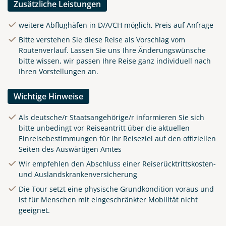
Zusätzliche Leistungen
weitere Abflughäfen in D/A/CH möglich, Preis auf Anfrage
Bitte verstehen Sie diese Reise als Vorschlag vom
Routenverlauf. Lassen Sie uns Ihre Änderungswünsche
bitte wissen, wir passen Ihre Reise ganz individuell nach
Ihren Vorstellungen an.
Wichtige Hinweise
Als deutsche/r Staatsangehörige/r informieren Sie sich
bitte unbedingt vor Reiseantritt über die aktuellen
Einreisebestimmungen für Ihr Reiseziel auf den offiziellen
Alfama - ein Stadtteil von
Seiten des Auswärtigen Amtes
Lissabon
Wir empfehlen den Abschluss einer Reiserücktrittskosten-
©SeanPavonePhoto -
und Auslandskrankenversicherung
stock.adobe.com
Die Tour setzt eine physische Grundkondition voraus und
ist für Menschen mit eingeschränkter Mobilität nicht
geeignet.