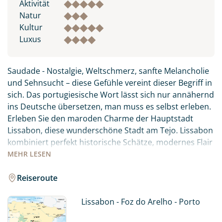
Aktivität
Natur
Kultur
Luxus
Saudade - Nostalgie, Weltschmerz, sanfte Melancholie
und Sehnsucht – diese Gefühle vereint dieser Begriff in
sich. Das portugiesische Wort lässt sich nur annähernd
ins Deutsche übersetzen, man muss es selbst erleben.
Erleben Sie den maroden Charme der Hauptstadt
Lissabon, diese wunderschöne Stadt am Tejo. Lissabon
kombiniert perfekt historische Schätze, modernes Flair
und ein wunderbares Lebensgefühl. Die reiche
MEHR
LESEN
Geschichte und Kultur, wunderschöne Architektur und
der pulsierende Lifestyle der Hauptstadt machen sie zu
Reiseroute
einem ganz besonderen Reiseziel!
Lissabon - Foz do Arelho - Porto
Genießen Sie endlose Strände, unberührte Buchten
und wunderschöne Küstenlandschaften entlang des