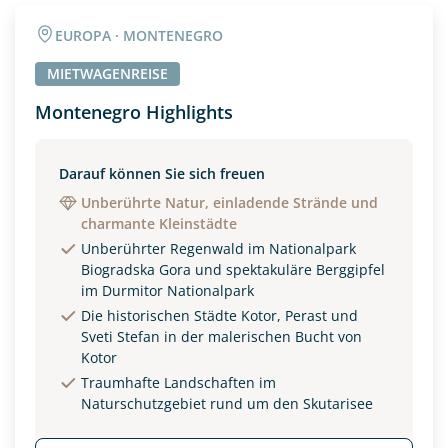
Angaben zur Reise
EUROPA · MONTENEGRO
Anzahl Erwachsener
Anzahl Kinder
MIETWAGENREISE
Montenegro Highlights
Alter
Darauf können Sie sich freuen
Unberührte Natur, einladende Strände und
charmante Kleinstädte
Unterkunft
Unberührter Regenwald im Nationalpark
DZ
EZ
Familienzimmer
Biogradska Gora und spektakuläre Berggipfel
im Durmitor Nationalpark
Reisebeginn
Die historischen Städte Kotor, Perast und
Sveti Stefan in der malerischen Bucht von
Option 1
Option 2
Kotor
Traumhafte Landschaften im
Naturschutzgebiet rund um den Skutarisee
Weitere Informationen