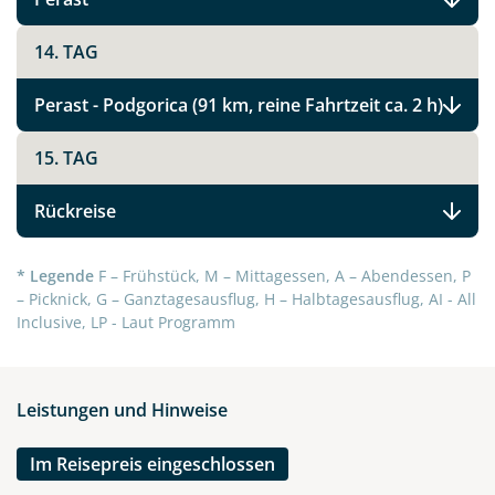
14. TAG
Link kopieren
Perast - Podgorica (91 km, reine Fahrtzeit ca. 2 h)
15. TAG
Rückreise
* Legende
F – Frühstück, M – Mittagessen, A – Abendessen, P
– Picknick, G – Ganztagesausflug, H – Halbtagesausflug, AI - All
Inclusive, LP - Laut Programm
Leistungen und Hinweise
Im Reisepreis eingeschlossen