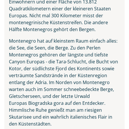
Einwohnern und einer Fläche von 13.812
Quadratkilometern einer der kleineren Staaten
Europas. Nicht mal 300 Kilometer misst der
montenegrinische Küstenstreifen. Die andere
Hälfte Montenegros gehört den Bergen.
Vranjina im Skutarisee
Montenegro hat auf kleinstem Raum einfach alles:
die See, die Seen, die Berge. Zu den Perlen
© ollirg - stock.adobe.com
Montenegros gehören der längste und tiefste
Canyon Europas - die Tara-Schlucht, die Bucht von
Kotor, der südlichste Fjord des Kontinents sowie
verträumte Sandstrände in der Küstenregion
entlang der Adria. Im Norden von Montenegro
warten auch im Sommer schneebedeckte Berge,
Gletscherseen, und der letzte Urwald
Europas Biogradska gora auf den Entdecker.
Himmlische Ruhe genießt man am riesigen
Skutarisee und ein wahrlich italienisches Flair in
den Küstenstädten.