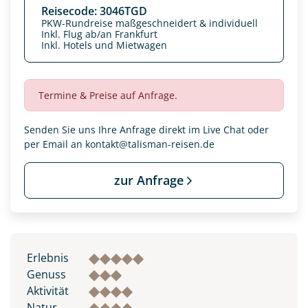
Reisecode: 3046TGD
PKW-Rundreise maßgeschneidert & individuell
Inkl. Flug ab/an Frankfurt
Inkl. Hotels und Mietwagen
Termine & Preise auf Anfrage.
Senden Sie uns Ihre Anfrage direkt im Live Chat oder
per Email an
kontakt@talisman-reisen.de
zur Anfrage
Datenschutz & Transparenz ist uns sehr wichtig!
Die Anfrage wird via SSL verschlüsselt an unseren Server
geschickt. Mit Absenden des Formulars, erklären Sie, dass
Sie die
Datenschutzerklärung
und
Widerrufhinweise
zur
Erlebnis
Kenntnis genommen und akzeptiert haben.
Genuss
Aktivität
Natur