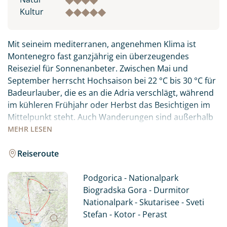
Kultur
Mit seineim mediterranen, angenehmen Klima ist
Montenegro fast ganzjährig ein überzeugendes
Reiseziel für Sonnenanbeter. Zwischen Mai und
September herrscht Hochsaison bei 22 °C bis 30 °C für
Badeurlauber, die es an die Adria verschlägt, während
im kühleren Frühjahr oder Herbst das Besichtigen im
Mittelpunkt steht. Auch Wanderungen sind außerhalb
der Sommermonate empfehlenswerter.
MEHR
LESEN
Zu den Perlen Montenegros gehören der längste und
Reiseroute
tiefste Canyon Europas, die Tara-Schlucht, die Bucht
von Kotor, der südlichste Fjord des Kontinents, sowie
Podgorica - Nationalpark
verträumte Sandstrände in der Küstenregion.
Biogradska Gora - Durmitor
Nationalpark - Skutarisee - Sveti
Im Norden von Montenegro warten auch im Sommer
Stefan - Kotor - Perast
schneebedeckte Berge, Gletscherseen, und der letzte