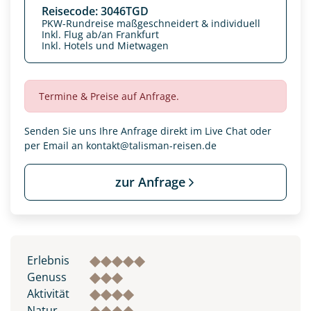
Reisecode: 3046TGD
PKW-Rundreise maßgeschneidert & individuell
Inkl. Flug ab/an Frankfurt
Inkl. Hotels und Mietwagen
Termine & Preise auf Anfrage.
Senden Sie uns Ihre Anfrage direkt im Live Chat oder
per Email an
kontakt@talisman-reisen.de
zur Anfrage
Datenschutz & Transparenz ist uns sehr wichtig!
Die Anfrage wird via SSL verschlüsselt an unseren Server
geschickt. Mit Absenden des Formulars, erklären Sie, dass
Sie die
Datenschutzerklärung
und
Widerrufhinweise
zur
Erlebnis
Kenntnis genommen und akzeptiert haben.
Genuss
Aktivität
Natur