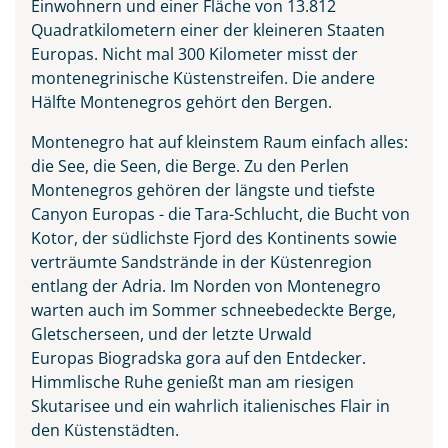
Einwohnern und einer Fläche von 13.812
Quadratkilometern einer der kleineren Staaten
Europas. Nicht mal 300 Kilometer misst der
montenegrinische Küstenstreifen. Die andere
Hälfte Montenegros gehört den Bergen.
Vranjina im Skutarisee
Montenegro hat auf kleinstem Raum einfach alles:
die See, die Seen, die Berge. Zu den Perlen
© ollirg - stock.adobe.com
Montenegros gehören der längste und tiefste
Canyon Europas - die Tara-Schlucht, die Bucht von
Kotor, der südlichste Fjord des Kontinents sowie
verträumte Sandstrände in der Küstenregion
entlang der Adria. Im Norden von Montenegro
warten auch im Sommer schneebedeckte Berge,
Gletscherseen, und der letzte Urwald
Europas Biogradska gora auf den Entdecker.
Himmlische Ruhe genießt man am riesigen
Skutarisee und ein wahrlich italienisches Flair in
den Küstenstädten.