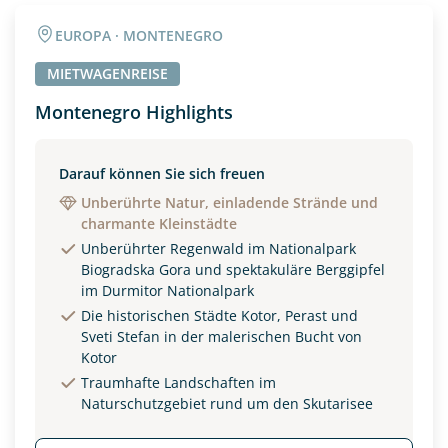
Angaben zur Reise
EUROPA · MONTENEGRO
Anzahl Erwachsener
Anzahl Kinder
MIETWAGENREISE
Montenegro Highlights
Alter
Darauf können Sie sich freuen
Unberührte Natur, einladende Strände und
charmante Kleinstädte
Unterkunft
Unberührter Regenwald im Nationalpark
DZ
EZ
Familienzimmer
Biogradska Gora und spektakuläre Berggipfel
im Durmitor Nationalpark
Reisebeginn
Die historischen Städte Kotor, Perast und
Sveti Stefan in der malerischen Bucht von
Option 1
Option 2
Kotor
Traumhafte Landschaften im
Naturschutzgebiet rund um den Skutarisee
Weitere Informationen