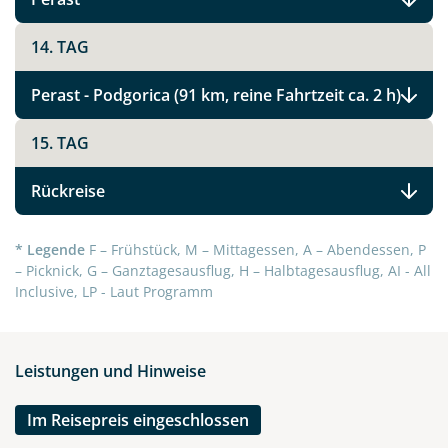
14. TAG
Link kopieren
Perast - Podgorica (91 km, reine Fahrtzeit ca. 2 h)
15. TAG
Rückreise
* Legende
F – Frühstück, M – Mittagessen, A – Abendessen, P
– Picknick, G – Ganztagesausflug, H – Halbtagesausflug, AI - All
Inclusive, LP - Laut Programm
Leistungen und Hinweise
Im Reisepreis eingeschlossen