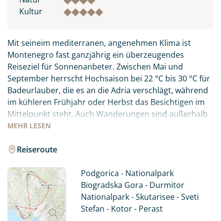
Kultur
Mit seineim mediterranen, angenehmen Klima ist
Montenegro fast ganzjährig ein überzeugendes
Reiseziel für Sonnenanbeter. Zwischen Mai und
September herrscht Hochsaison bei 22 °C bis 30 °C für
Badeurlauber, die es an die Adria verschlägt, während
im kühleren Frühjahr oder Herbst das Besichtigen im
Mittelpunkt steht. Auch Wanderungen sind außerhalb
der Sommermonate empfehlenswerter.
MEHR
LESEN
Zu den Perlen Montenegros gehören der längste und
Reiseroute
tiefste Canyon Europas, die Tara-Schlucht, die Bucht
von Kotor, der südlichste Fjord des Kontinents, sowie
Podgorica - Nationalpark
verträumte Sandstrände in der Küstenregion.
Biogradska Gora - Durmitor
Nationalpark - Skutarisee - Sveti
Im Norden von Montenegro warten auch im Sommer
Stefan - Kotor - Perast
schneebedeckte Berge, Gletscherseen, und der letzte