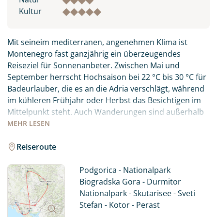
Kultur
Mit seineim mediterranen, angenehmen Klima ist
Montenegro fast ganzjährig ein überzeugendes
Reiseziel für Sonnenanbeter. Zwischen Mai und
September herrscht Hochsaison bei 22 °C bis 30 °C für
Badeurlauber, die es an die Adria verschlägt, während
im kühleren Frühjahr oder Herbst das Besichtigen im
Mittelpunkt steht. Auch Wanderungen sind außerhalb
der Sommermonate empfehlenswerter.
MEHR
LESEN
Zu den Perlen Montenegros gehören der längste und
Reiseroute
tiefste Canyon Europas, die Tara-Schlucht, die Bucht
von Kotor, der südlichste Fjord des Kontinents, sowie
Podgorica - Nationalpark
verträumte Sandstrände in der Küstenregion.
Biogradska Gora - Durmitor
Nationalpark - Skutarisee - Sveti
Im Norden von Montenegro warten auch im Sommer
Stefan - Kotor - Perast
schneebedeckte Berge, Gletscherseen, und der letzte