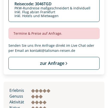
Reisecode: 3046TGD
PKW-Rundreise maßgeschneidert & individuell
Inkl. Flug ab/an Frankfurt
Inkl. Hotels und Mietwagen
Termine & Preise auf Anfrage.
Senden Sie uns Ihre Anfrage direkt im Live Chat oder
per Email an
kontakt@talisman-reisen.de
zur Anfrage
Datenschutz & Transparenz ist uns sehr wichtig!
Die Anfrage wird via SSL verschlüsselt an unseren Server
geschickt. Mit Absenden des Formulars, erklären Sie, dass
Sie die
Datenschutzerklärung
und
Widerrufhinweise
zur
Erlebnis
Kenntnis genommen und akzeptiert haben.
Genuss
Aktivität
Natur