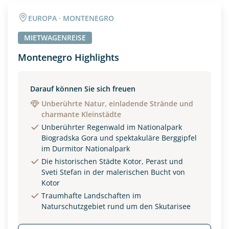
Angaben zur Reise
EUROPA · MONTENEGRO
Anzahl Erwachsener
Anzahl Kinder
MIETWAGENREISE
Montenegro Highlights
Alter
Darauf können Sie sich freuen
Unberührte Natur, einladende Strände und
charmante Kleinstädte
Unterkunft
Unberührter Regenwald im Nationalpark
DZ
EZ
Familienzimmer
Biogradska Gora und spektakuläre Berggipfel
im Durmitor Nationalpark
Reisebeginn
Die historischen Städte Kotor, Perast und
Sveti Stefan in der malerischen Bucht von
Option 1
Option 2
Kotor
Traumhafte Landschaften im
Naturschutzgebiet rund um den Skutarisee
Weitere Informationen