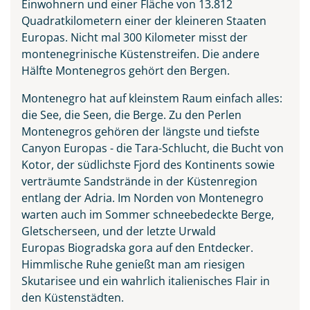
Einwohnern und einer Fläche von 13.812
Quadratkilometern einer der kleineren Staaten
Europas. Nicht mal 300 Kilometer misst der
montenegrinische Küstenstreifen. Die andere
Hälfte Montenegros gehört den Bergen.
Vranjina im Skutarisee
Montenegro hat auf kleinstem Raum einfach alles:
die See, die Seen, die Berge. Zu den Perlen
© ollirg - stock.adobe.com
Montenegros gehören der längste und tiefste
Canyon Europas - die Tara-Schlucht, die Bucht von
Kotor, der südlichste Fjord des Kontinents sowie
verträumte Sandstrände in der Küstenregion
entlang der Adria. Im Norden von Montenegro
warten auch im Sommer schneebedeckte Berge,
Gletscherseen, und der letzte Urwald
Europas Biogradska gora auf den Entdecker.
Himmlische Ruhe genießt man am riesigen
Skutarisee und ein wahrlich italienisches Flair in
den Küstenstädten.