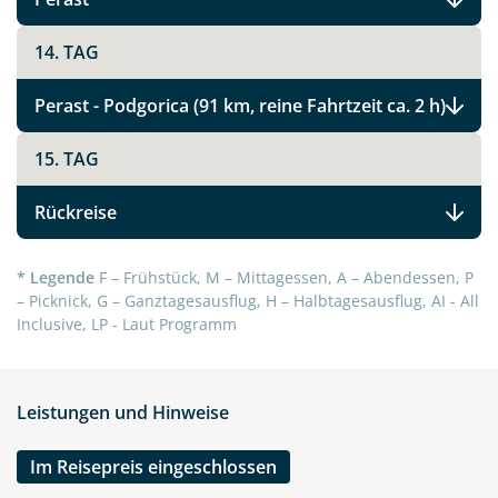
14. TAG
Link kopieren
Perast - Podgorica (91 km, reine Fahrtzeit ca. 2 h)
15. TAG
Rückreise
* Legende
F – Frühstück, M – Mittagessen, A – Abendessen, P
– Picknick, G – Ganztagesausflug, H – Halbtagesausflug, AI - All
Inclusive, LP - Laut Programm
Leistungen und Hinweise
Im Reisepreis eingeschlossen