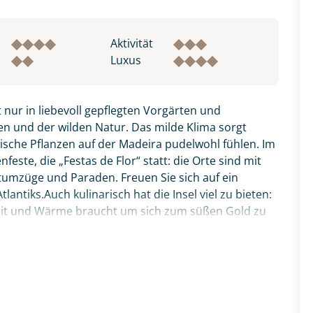
Aktivität
Luxus
 nur in liebevoll gepflegten Vorgärten und
n und der wilden Natur. Das milde Klima sorgt
pische Pflanzen auf der Madeira pudelwohl fühlen. Im
este, die „Festas de Flor“ statt: die Orte sind mit
tumzüge und Paraden. Freuen Sie sich auf ein
antiks.Auch kulinarisch hat die Insel viel zu bieten:
Zeit und Wärme braucht um sich zum süßen Gold zu
zer Degenfisch, den Sie bitte zunächst probieren,
thalle Funchals anschauen. Verpassen sollten Sie
ata“ - die aufgespießten Rinderstücke, welche über
Reise vereint alle Schönheiten der Insel: Natur,
inarik. Ihr deutscher Reiseleiter zeigt Ihnen ganz
ten Ausflügen, erklärt Wissenswertes und führt Sie