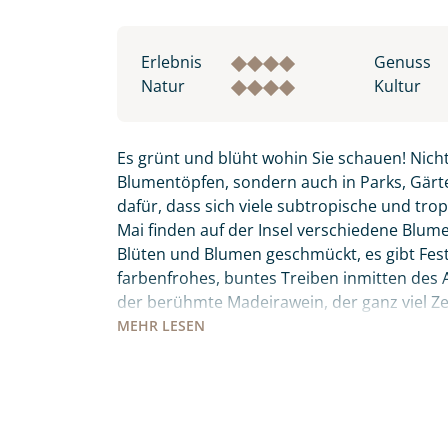
Erlebnis
Genuss
Natur
Kultur
Es grünt und blüht wohin Sie schauen! Nicht
Blumentöpfen, sondern auch in Parks, Gärte
dafür, dass sich viele subtropische und tro
Mai finden auf der Insel verschiedene Blumenf
Blüten und Blumen geschmückt, es gibt Fes
farbenfrohes, buntes Treiben inmitten des Atl
der berühmte Madeirawein, der ganz viel 
wandeln. Der „Peixe Espada Preto“ – schwar
MEHR
LESEN
bevor Sie ihn sich auf den Tischen der Mark
keinesfalls Madeiras Nationalgericht „Espet
den Holzkohlegrill zubereitet werden. Diese 
Individuelle Anfrage
Meer, Entspannung, Kultur, Tradition und Kul
persönlich seine Wahlheimat auf 3 inkludier