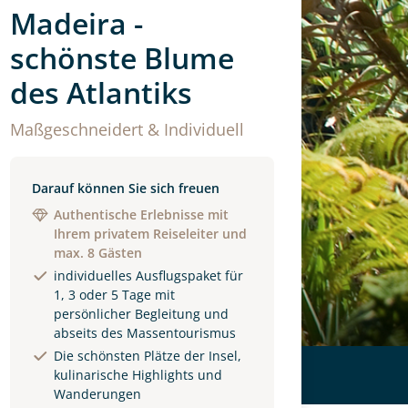
Madeira -
schönste Blume
des Atlantiks
Maßgeschneidert & Individuell
Darauf können Sie sich freuen
Authentische Erlebnisse mit
Ihrem privatem Reiseleiter und
max. 8 Gästen
individuelles Ausflugspaket für
1, 3 oder 5 Tage mit
persönlicher Begleitung und
abseits des Massentourismus
Die schönsten Plätze der Insel,
kulinarische Highlights und
Wanderungen