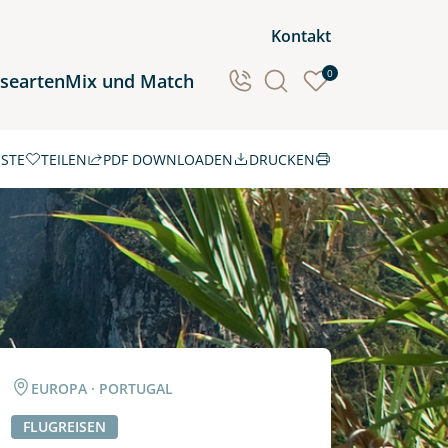
Kontakt
0
isearten
Mix und Match
ISTE
TEILEN
PDF DOWNLOADEN
DRUCKEN
Ozeanien
Südamerika
EUROPA · PORTUGAL
FLUGREISEN