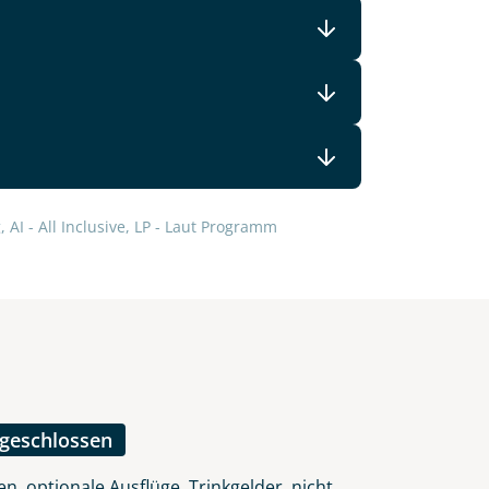
lars, erklären Sie, dass Sie die
en.
 AI - All Inclusive, LP - Laut Programm
ngeschlossen
n, optionale Ausflüge, Trinkgelder, nicht