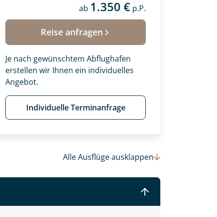
1.350 €
ab
p.P.
 Ihre Wunschtermine für die Reise
einsam gestalten wir Ihre
Reise anfragen
Je nach gewünschtem Abflughafen
erstellen wir Ihnen ein individuelles
Angebot.
Individuelle Terminanfrage
Alle Ausflüge
ausklappen
© (c)2016 Danaan Andrew-Pacleb. All Rights Reserved.