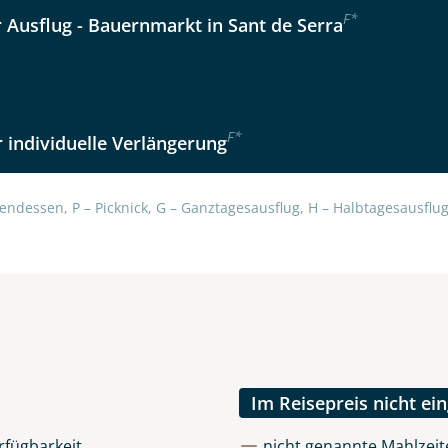
F
*
r Ausflug - Bauernmarkt in Sant de Serra
F
*
 individuelle Verlängerung
uns sehr wichtig!
lüsselt an unseren Server geschickt. Mit Absenden des Formu
errufhinweise
zur Kenntnis genommen und akzeptiert hab
endessen, P – Picknick, G – Ganztagesausflug, H – Halbtagesausflug,
Im Reisepreis nicht ei
rfügbarkeit
nicht genannte Mahlzeite