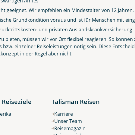
 Auswärtigen Amtes
icht geeignet. Wir empfehlen ein Mindestalter von 12 Jahren.
sische Grundkondition voraus und ist für Menschen mit eing
Küste von Madeira nahe Santana
rücktrittskosten- und privaten Auslandskrankversicherung
© Rulan - stock.adobe.com
 bieten, müssen wir vor Ort flexibel reagieren. So können z
s bzw. einzelner Reiseleistungen nötig sein. Diese Entsch
konzept in der Regel aber nicht.
 Reiseziele
Talisman Reisen
erika
Karriere
Unser Team
Reisemagazin