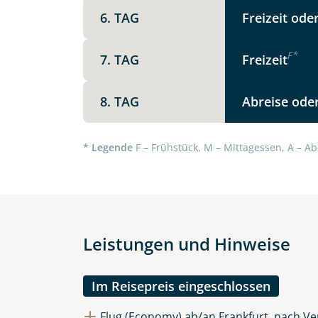
6. TAG
Freizeit ode
F
*
7. TAG
Freizeit
8. TAG
Abreise oder
Datenschutz & Transparenz ist 
Die Anfrage wird via SSL versch
Datenschutzerklärung
und
Wid
* Legende
F – Frühstück, M – Mittagessen, A – Ab
Leistungen und Hinweise
Im Reisepreis eingeschlossen
Flug (Economy) ab/an Frankfurt, nach Ve