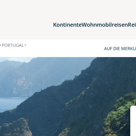
Kontinente
Wohnmobilreisen
Re
Reiseziele
PORTUGAL
AUF DIE MERKL
Afrika
Asien
Europa
Nordamerika