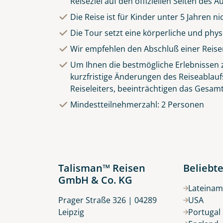
Reiseziel auf den offiziellen Seiten des
Die Reise ist für Kinder unter 5 Jahren n
Die Tour setzt eine körperliche und phy
Wir empfehlen den Abschluß einer Reise
Um Ihnen die bestmögliche Erlebnissen zu
kurzfristige Änderungen des Reiseablauf
Reiseleiters, beeinträchtigen das Gesamt
Mindestteilnehmerzahl: 2 Personen
Talisman™ Reisen
Beliebte
GmbH & Co. KG
Lateinam
Prager Straße 326 | 04289
USA
Leipzig
Portugal