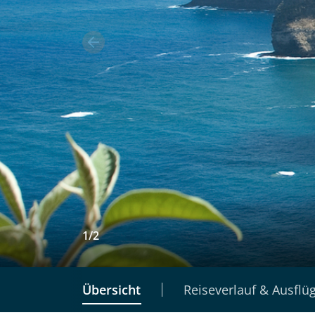
1
/
2
Übersicht
Reiseverlauf & Ausflü