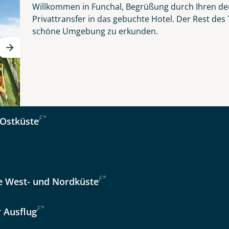
Willkommen in Funchal, Begrüßung durch Ihren de
 - schönste Blume des Atlantiks
Privattransfer in das gebuchte Hotel. Der Rest des
schöne Umgebung zu erkunden.
er wählen
kliste
Instagram
Tage
Option 2
 Reisen auf der Merkliste
WhatsApp
Auswahl übernehmen
Auswahl übernehmen
F
*
Ostküste
per E-Mail senden
en
F
*
 West- und Nordküste
F
*
r Ausflug