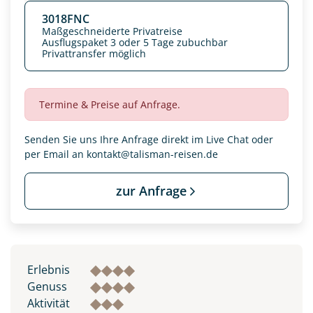
3018FNC
Maßgeschneiderte Privatreise
Ausflugspaket 3 oder 5 Tage zubuchbar
Privattransfer möglich
Termine & Preise auf Anfrage.
Senden Sie uns Ihre Anfrage direkt im Live Chat oder
per Email an
kontakt@talisman-reisen.de
zur Anfrage
Datenschutz & Transparenz ist uns sehr wichtig!
Die Anfrage wird via SSL verschlüsselt an unseren Server
geschickt. Mit Absenden des Formulars, erklären Sie, dass
Sie die
Datenschutzerklärung
und
Widerrufhinweise
zur
Erlebnis
Kenntnis genommen und akzeptiert haben.
Genuss
Aktivität