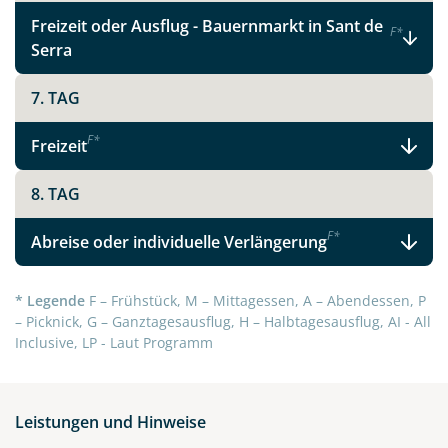
Telegram
Freizeit oder Ausflug - Bauernmarkt in Sant de
F
*
Serra
per E-Mail senden
7. TAG
Link kopieren
F
*
Freizeit
8. TAG
F
*
Abreise oder individuelle Verlängerung
* Legende
F – Frühstück, M – Mittagessen, A – Abendessen, P
– Picknick, G – Ganztagesausflug, H – Halbtagesausflug, AI - All
Inclusive, LP - Laut Programm
Leistungen und Hinweise