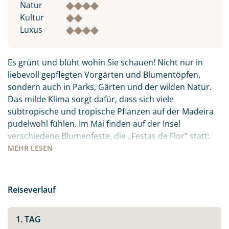
Natur
Kultur
Luxus
Es grünt und blüht wohin Sie schauen! Nicht nur in
liebevoll gepflegten Vorgärten und Blumentöpfen,
sondern auch in Parks, Gärten und der wilden Natur.
Das milde Klima sorgt dafür, dass sich viele
subtropische und tropische Pflanzen auf der Madeira
pudelwohl fühlen. Im Mai finden auf der Insel
verschiedene Blumenfeste, die „Festas de Flor“ statt:
die Orte sind mit Blüten und Blumen geschmückt, es
MEHR
LESEN
gibt Festumzüge und Paraden. Freuen Sie sich auf ein
farbenfrohes, buntes Treiben inmitten des
Atlantiks.Auch kulinarisch hat die Insel viel zu bieten:
Reiseverlauf
der berühmte Madeirawein, der ganz viel Zeit und
Wärme braucht um sich zum süßen Gold zu wandeln.
1. TAG
Der „Peixe Espada Preto“ – schwarzer Degenfisch, den