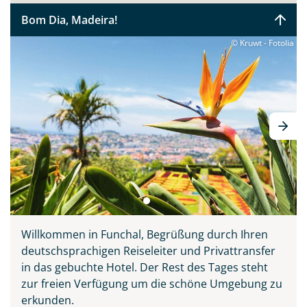
Sie bitte zunächst probieren, bevor Sie ihn sich auf den
Bom Dia, Madeira!
Tischen der Markthalle Funchals anschauen. Verpassen
sollten Sie keinesfalls Madeiras Nationalgericht
© Kruwt - Fotolia
„Espetata“ - die aufgespießten Rinderstücke, welche
über den Holzkohlegrill zubereitet werden. Diese Reise
vereint alle Schönheiten der Insel: Natur, Meer,
Entspannung, Kultur, Tradition und Kulinarik. Ihr
deutscher Reiseleiter zeigt Ihnen ganz persönlich seine
Wahlheimat auf 3 inkludierten Ausflügen, erklärt
Wissenswertes und führt Sie abseits der großen
Touristenströme hinein ins authentische Madeira.
Willkommen in Funchal, Begrüßung durch Ihren
deutschsprachigen Reiseleiter und Privattransfer
in das gebuchte Hotel. Der Rest des Tages steht
zur freien Verfügung um die schöne Umgebung zu
erkunden.