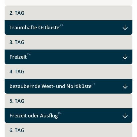
2. TAG
Teile diese Reise
F
*
Traumhafte Ostküste
Madeira - schönste Blume des Atlantiks
3. TAG
F
*
Freizeit
Facebook
4. TAG
Instagram
F
*
bezaubernde West- und Nordküste
5. TAG
X
F
*
Freizeit oder Ausflug
WhatsApp
6. TAG