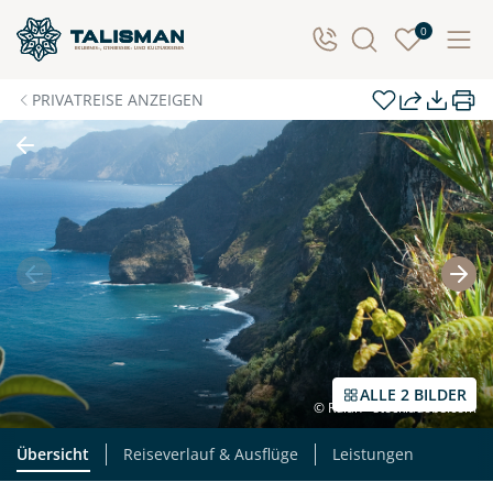
Individuelle Anfrage
0
Herzlichen Dank für Ihre Kontaktaufnahme! Ihr Urlaub
PRIVATREISE ANZEIGEN
- so individuell wie Sie. Teilen Sie uns Ihre
Wunschtermine für die Reise mit. Wir prüfen die
Verfügbarkeit und kontaktieren Sie, um alles Weitere
zu besprechen. Gemeinsam gestalten wir Ihre
Traumreise.
Persönliche Daten
Vorname
Nachname
ALLE 2 BILDER
© Rulan - stock.adobe.com
E-Mail*
Telefon
Übersicht
Reiseverlauf & Ausflüge
Leistungen