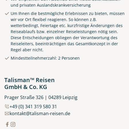
und privaten Auslandskrankversicherung
Um Ihnen die bestmögliche Erlebnissen zu bieten, müssen
wir vor Ort flexibel reagieren. So können z.B.
wetterbedingt, Feiertage etc. kurzfristige Änderungen des
Reiseablaufs bzw. einzelner Reiseleistungen nötig sein.
Diese Entscheidungen obliegen der Verantwortung des
Reiseleiters, beeinträchtigen das Gesamtkonzept in der
Regel aber nicht.
Küste von Madeira nahe
Mindestteilnehmerzahl: 2 Personen
Santana
© Rulan - stock.adobe.com
Talisman™ Reisen
GmbH & Co. KG
Prager Straße 326 | 04289 Leipzig
+49 (0) 341 319 580 31
kontakt@talisman-reisen.de