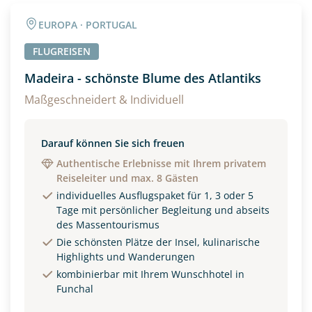
Angaben zur Reise
EUROPA · PORTUGAL
Anzahl Erwachsener
Anzahl Kinder
FLUGREISEN
Madeira - schönste Blume des Atlantiks
Alter
Maßgeschneidert & Individuell
Darauf können Sie sich freuen
Unterkunft
Authentische Erlebnisse mit Ihrem privatem
Reiseleiter und max. 8 Gästen
DZ
EZ
Familienzimmer
individuelles Ausflugspaket für 1, 3 oder 5
Tage mit persönlicher Begleitung und abseits
Reisebeginn
des Massentourismus
Option 1
Die schönsten Plätze der Insel, kulinarische
Option 2
Highlights und Wanderungen
kombinierbar mit Ihrem Wunschhotel in
Funchal
Weitere Informationen