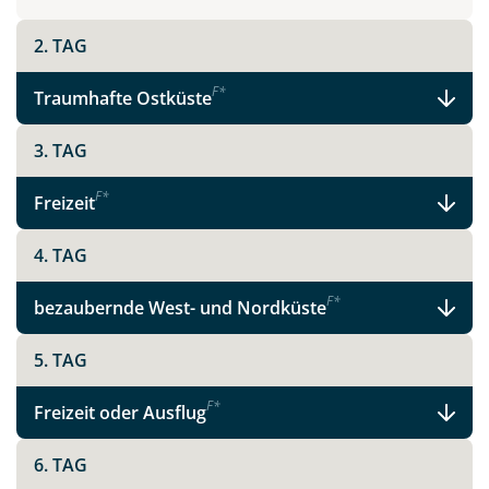
2. TAG
Teile diese Reise
F
*
Traumhafte Ostküste
Madeira - schönste Blume des Atlantiks
3. TAG
F
*
Freizeit
Facebook
4. TAG
Instagram
F
*
bezaubernde West- und Nordküste
5. TAG
X
F
*
Freizeit oder Ausflug
WhatsApp
6. TAG