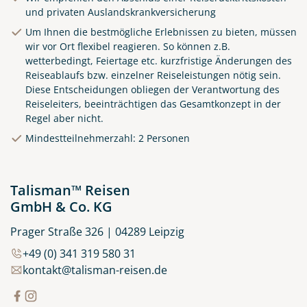
und privaten Auslandskrankversicherung
Um Ihnen die bestmögliche Erlebnissen zu bieten, müssen
wir vor Ort flexibel reagieren. So können z.B.
wetterbedingt, Feiertage etc. kurzfristige Änderungen des
Reiseablaufs bzw. einzelner Reiseleistungen nötig sein.
Diese Entscheidungen obliegen der Verantwortung des
Reiseleiters, beeinträchtigen das Gesamtkonzept in der
Regel aber nicht.
Küste von Madeira nahe
Mindestteilnehmerzahl: 2 Personen
Santana
© Rulan - stock.adobe.com
Talisman™ Reisen
GmbH & Co. KG
Prager Straße 326 | 04289 Leipzig
+49 (0) 341 319 580 31
kontakt@talisman-reisen.de