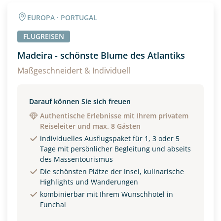
Angaben zur Reise
EUROPA · PORTUGAL
Anzahl Erwachsener
Anzahl Kinder
FLUGREISEN
Madeira - schönste Blume des Atlantiks
Alter
Maßgeschneidert & Individuell
Darauf können Sie sich freuen
Unterkunft
Authentische Erlebnisse mit Ihrem privatem
Reiseleiter und max. 8 Gästen
DZ
EZ
Familienzimmer
individuelles Ausflugspaket für 1, 3 oder 5
Tage mit persönlicher Begleitung und abseits
Reisebeginn
des Massentourismus
Option 1
Die schönsten Plätze der Insel, kulinarische
Option 2
Highlights und Wanderungen
kombinierbar mit Ihrem Wunschhotel in
Funchal
Weitere Informationen