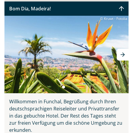
Sie bitte zunächst probieren, bevor Sie ihn sich auf den
Bom Dia, Madeira!
Tischen der Markthalle Funchals anschauen. Verpassen
sollten Sie keinesfalls Madeiras Nationalgericht
© Kruwt - Fotolia
„Espetata“ - die aufgespießten Rinderstücke, welche
über den Holzkohlegrill zubereitet werden. Diese Reise
vereint alle Schönheiten der Insel: Natur, Meer,
Entspannung, Kultur, Tradition und Kulinarik. Ihr
deutscher Reiseleiter zeigt Ihnen ganz persönlich seine
Wahlheimat auf 3 inkludierten Ausflügen, erklärt
Wissenswertes und führt Sie abseits der großen
Touristenströme hinein ins authentische Madeira.
Willkommen in Funchal, Begrüßung durch Ihren
deutschsprachigen Reiseleiter und Privattransfer
in das gebuchte Hotel. Der Rest des Tages steht
zur freien Verfügung um die schöne Umgebung zu
erkunden.