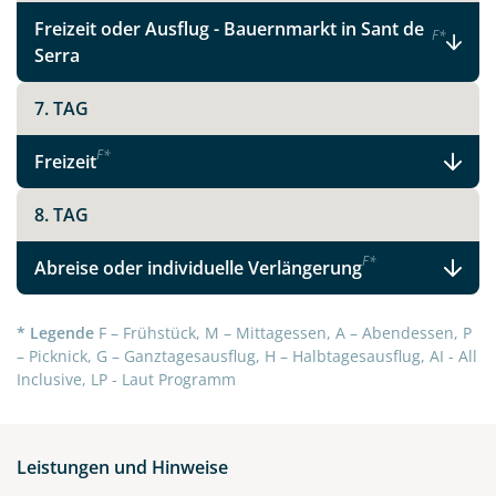
Telegram
Freizeit oder Ausflug - Bauernmarkt in Sant de
F
*
Serra
per E-Mail senden
7. TAG
Link kopieren
F
*
Freizeit
8. TAG
F
*
Abreise oder individuelle Verlängerung
* Legende
F – Frühstück, M – Mittagessen, A – Abendessen, P
– Picknick, G – Ganztagesausflug, H – Halbtagesausflug, AI - All
Inclusive, LP - Laut Programm
Leistungen und Hinweise