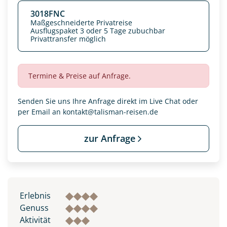
3018FNC
Maßgeschneiderte Privatreise
Ausflugspaket 3 oder 5 Tage zubuchbar
Privattransfer möglich
Termine & Preise auf Anfrage.
Senden Sie uns Ihre Anfrage direkt im Live Chat oder
per Email an
kontakt@talisman-reisen.de
zur Anfrage
Datenschutz & Transparenz ist uns sehr wichtig!
Die Anfrage wird via SSL verschlüsselt an unseren Server
geschickt. Mit Absenden des Formulars, erklären Sie, dass
Sie die
Datenschutzerklärung
und
Widerrufhinweise
zur
Erlebnis
Kenntnis genommen und akzeptiert haben.
Genuss
Aktivität