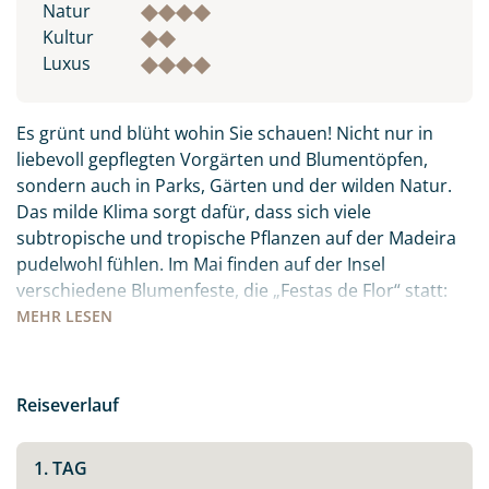
Natur
Kultur
Luxus
Es grünt und blüht wohin Sie schauen! Nicht nur in
liebevoll gepflegten Vorgärten und Blumentöpfen,
sondern auch in Parks, Gärten und der wilden Natur.
Das milde Klima sorgt dafür, dass sich viele
subtropische und tropische Pflanzen auf der Madeira
pudelwohl fühlen. Im Mai finden auf der Insel
verschiedene Blumenfeste, die „Festas de Flor“ statt:
die Orte sind mit Blüten und Blumen geschmückt, es
MEHR
LESEN
gibt Festumzüge und Paraden. Freuen Sie sich auf ein
farbenfrohes, buntes Treiben inmitten des
Atlantiks.Auch kulinarisch hat die Insel viel zu bieten:
Reiseverlauf
der berühmte Madeirawein, der ganz viel Zeit und
Wärme braucht um sich zum süßen Gold zu wandeln.
1. TAG
Der „Peixe Espada Preto“ – schwarzer Degenfisch, den