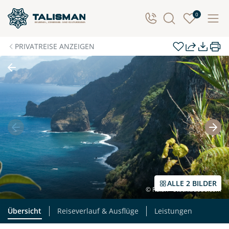
Individuelle Anfrage
0
Herzlichen Dank für Ihre Kontaktaufnahme! Ihr Urlaub
PRIVATREISE ANZEIGEN
- so individuell wie Sie. Teilen Sie uns Ihre
Wunschtermine für die Reise mit. Wir prüfen die
Verfügbarkeit und kontaktieren Sie, um alles Weitere
zu besprechen. Gemeinsam gestalten wir Ihre
Traumreise.
Persönliche Daten
Vorname
Nachname
ALLE 2 BILDER
© Rulan - stock.adobe.com
E-Mail*
Telefon
Übersicht
Reiseverlauf & Ausflüge
Leistungen