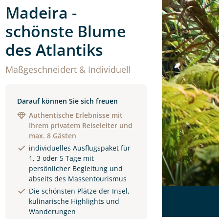
Madeira -
schönste Blume
des Atlantiks
Maßgeschneidert & Individuell
Darauf können Sie sich freuen
Authentische Erlebnisse mit
Ihrem privatem Reiseleiter und
max. 8 Gästen
individuelles Ausflugspaket für
1, 3 oder 5 Tage mit
persönlicher Begleitung und
abseits des Massentourismus
Die schönsten Plätze der Insel,
kulinarische Highlights und
Wanderungen