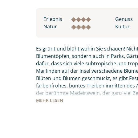
Erlebnis
Genuss
Natur
Kultur
Es grünt und blüht wohin Sie schauen! Nicht
Blumentöpfen, sondern auch in Parks, Gärte
dafür, dass sich viele subtropische und tro
Mai finden auf der Insel verschiedene Blumenf
Blüten und Blumen geschmückt, es gibt Fes
Individuelle Anfrage
farbenfrohes, buntes Treiben inmitten des Atl
der berühmte Madeirawein, der ganz viel 
wandeln. Der „Peixe Espada Preto“ – schwar
MEHR
LESEN
Herzlichen Dank für Ihre Kontaktau
bevor Sie ihn sich auf den Tischen der Mark
mit. Wir prüfen die Verfügbarkeit
keinesfalls Madeiras Nationalgericht „Espet
Traumreise.
den Holzkohlegrill zubereitet werden. Diese 
Meer, Entspannung, Kultur, Tradition und Kul
Persönliche Daten
persönlich seine Wahlheimat auf 3 inkludier