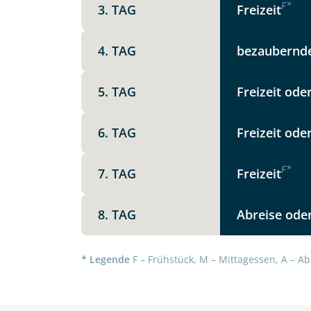
F
*
3. TAG
Freizeit
Option 1
Keine
X
4. TAG
bezaubernde
Weitere Informationen
5. TAG
Freizeit ode
Telegram
6. TAG
Freizeit ode
Link kopier
F
*
7. TAG
Freizeit
8. TAG
Abreise oder
* Legende
F – Frühstück, M – Mittagessen, A – Ab