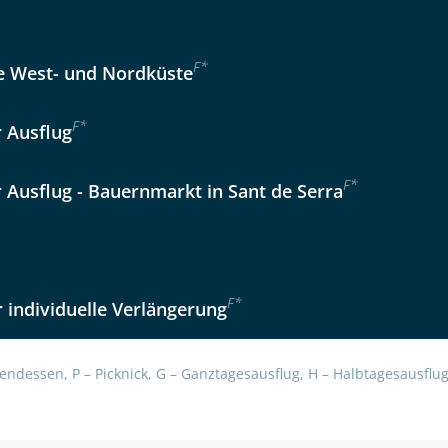
Option 2
 Reisen auf der Merkliste
WhatsApp
F
*
 West- und Nordküste
F
*
r Ausflug
per E-Mail senden
F
*
r Ausflug - Bauernmarkt in Sant de Serra
en
F
*
 individuelle Verlängerung
endessen, P – Picknick, G – Ganztagesausflug, H – Halbtagesausflug,