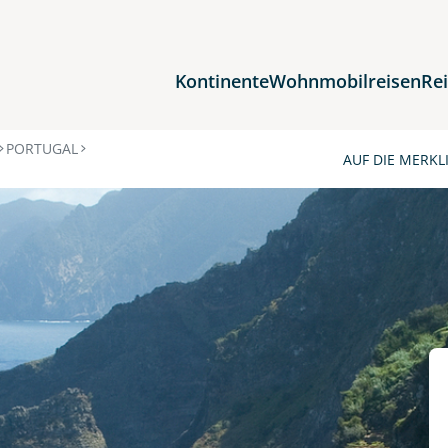
Kontinente
Wohnmobilreisen
Re
Reiseziele
PORTUGAL
AUF DIE MERKL
Afrika
Asien
Europa
Nordamerika