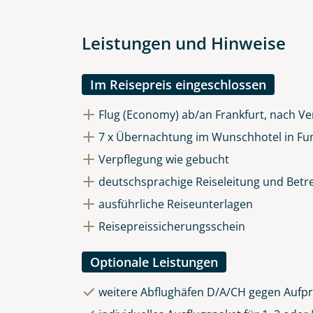
Datenschutz & Transparenz ist 
Die Anfrage wird via SSL versch
Datenschutzerklärung
und
Wid
Leistungen und Hinweise
Im Reisepreis eingeschlossen
Flug (Economy) ab/an Frankfurt, nach Ve
7 x Übernachtung im Wunschhotel in Fu
Verpflegung wie gebucht
deutschsprachige Reiseleitung und Betr
ausführliche Reiseunterlagen
Reisepreissicherungsschein
Optionale Leistungen
weitere Abflughäfen D/A/CH gegen Aufpr