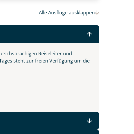
Alle Ausflüge
ausklappen
© (c)2016 Danaan Andrew-Pacleb. All Rights Reserved.
utschsprachigen Reiseleiter und
 Tages steht zur freien Verfügung um die