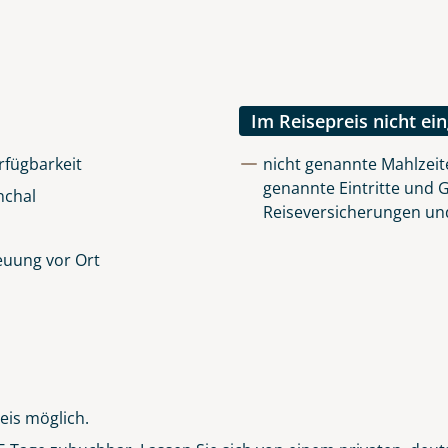
uns sehr wichtig!
lüsselt an unseren Server geschickt. Mit Absenden des Formu
errufhinweise
zur Kenntnis genommen und akzeptiert hab
Im Reisepreis nicht ei
rfügbarkeit
nicht genannte Mahlzeite
genannte Eintritte und 
nchal
Reiseversicherungen un
euung vor Ort
eis möglich.