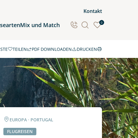
Kontakt
0
isearten
Mix und Match
ISTE
TEILEN
PDF DOWNLOADEN
DRUCKEN
Ozeanien
Südamerika
EUROPA · PORTUGAL
FLUGREISEN