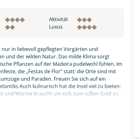
Aktivität
Luxus
 nur in liebevoll gepflegten Vorgärten und
n und der wilden Natur. Das milde Klima sorgt
pische Pflanzen auf der Madeira pudelwohl fühlen. Im
este, die „Festas de Flor“ statt: die Orte sind mit
tumzüge und Paraden. Freuen Sie sich auf ein
antiks.Auch kulinarisch hat die Insel viel zu bieten:
Zeit und Wärme braucht um sich zum süßen Gold zu
zer Degenfisch, den Sie bitte zunächst probieren,
fnahme! Ihr Urlaub - so individuell wie Sie. Teilen Sie uns
thalle Funchals anschauen. Verpassen sollten Sie
 und kontaktieren Sie, um alles Weitere zu besprechen. Gem
ata“ - die aufgespießten Rinderstücke, welche über
Reise vereint alle Schönheiten der Insel: Natur,
inarik. Ihr deutscher Reiseleiter zeigt Ihnen ganz
ten Ausflügen, erklärt Wissenswertes und führt Sie