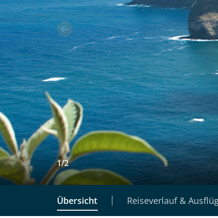
1
/
2
Übersicht
Reiseverlauf & Ausflü