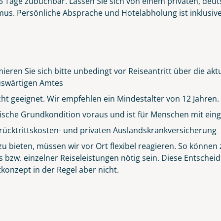
r 5 Tage zubuchbar. Lassen Sie sich von einem privaten, deut
s. Persönliche Absprache und Hotelabholung ist inklusive. 
ieren Sie sich bitte unbedingt vor Reiseantritt über die ak
 Auswärtigen Amtes
icht geeignet. Wir empfehlen ein Mindestalter von 12 Jahren.
sische Grundkondition voraus und ist für Menschen mit eing
rücktrittskosten- und privaten Auslandskrankversicherung
Küste von Madeira nahe Santana
 bieten, müssen wir vor Ort flexibel reagieren. So können z
© Rulan - stock.adobe.com
s bzw. einzelner Reiseleistungen nötig sein. Diese Entsch
konzept in der Regel aber nicht.