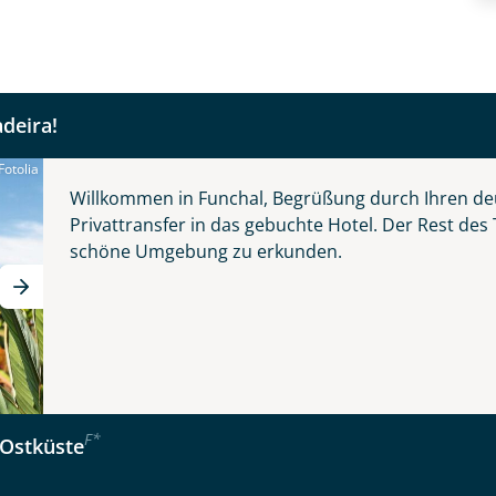
ins authentische Madeira.
Nachname
deira!
Telefon
Fotolia
© Grecaud Paul - stock.adobe.com
Willkommen in Funchal, Begrüßung durch Ihren de
Privattransfer in das gebuchte Hotel. Der Rest des
schöne Umgebung zu erkunden.
Reise
Anzahl Kinder
Alter
 - schönste Blume des Atlantiks
F
*
Ostküste
kliste
Instagram