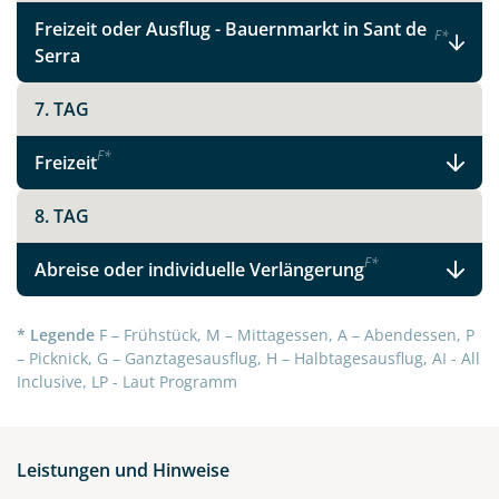
Telegram
Freizeit oder Ausflug - Bauernmarkt in Sant de
F
*
Serra
per E-Mail senden
7. TAG
Link kopieren
F
*
Freizeit
8. TAG
F
*
Abreise oder individuelle Verlängerung
* Legende
F – Frühstück, M – Mittagessen, A – Abendessen, P
– Picknick, G – Ganztagesausflug, H – Halbtagesausflug, AI - All
Inclusive, LP - Laut Programm
Leistungen und Hinweise