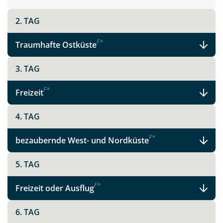
2. TAG
Teile diese Reise
F
*
Traumhafte Ostküste
Madeira - schönste Blume des Atlantiks
3. TAG
F
*
Freizeit
Facebook
4. TAG
Instagram
F
*
bezaubernde West- und Nordküste
5. TAG
X
F
*
Freizeit oder Ausflug
WhatsApp
6. TAG