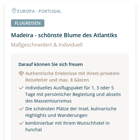
Angaben zur Reise
EUROPA · PORTUGAL
Anzahl Erwachsener
Anzahl Kinder
FLUGREISEN
Madeira - schönste Blume des Atlantiks
Alter
Maßgeschneidert & Individuell
Darauf können Sie sich freuen
Unterkunft
Authentische Erlebnisse mit Ihrem privatem
Reiseleiter und max. 8 Gästen
DZ
EZ
Familienzimmer
individuelles Ausflugspaket für 1, 3 oder 5
Tage mit persönlicher Begleitung und abseits
Reisebeginn
des Massentourismus
Option 1
Die schönsten Plätze der Insel, kulinarische
Option 2
Highlights und Wanderungen
kombinierbar mit Ihrem Wunschhotel in
Funchal
Weitere Informationen