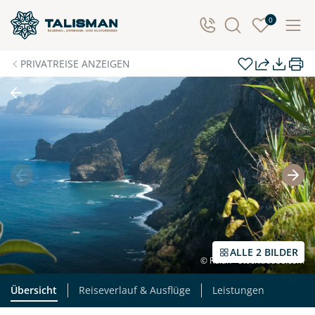
Individuelle Anfrage
0
Herzlichen Dank für Ihre Kontaktaufnahme! Ihr Urlaub
PRIVATREISE ANZEIGEN
- so individuell wie Sie. Teilen Sie uns Ihre
Wunschtermine für die Reise mit. Wir prüfen die
Verfügbarkeit und kontaktieren Sie, um alles Weitere
zu besprechen. Gemeinsam gestalten wir Ihre
Traumreise.
Persönliche Daten
Vorname
Nachname
ALLE 2 BILDER
© Rulan - stock.adobe.com
E-Mail*
Telefon
Übersicht
Reiseverlauf & Ausflüge
Leistungen