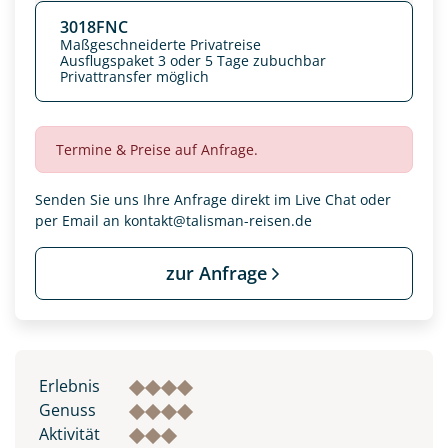
3018FNC
Maßgeschneiderte Privatreise
Ausflugspaket 3 oder 5 Tage zubuchbar
Privattransfer möglich
Termine & Preise auf Anfrage.
Senden Sie uns Ihre Anfrage direkt im Live Chat oder
per Email an
kontakt@talisman-reisen.de
zur Anfrage
Datenschutz & Transparenz ist uns sehr wichtig!
Die Anfrage wird via SSL verschlüsselt an unseren Server
geschickt. Mit Absenden des Formulars, erklären Sie, dass
Sie die
Datenschutzerklärung
und
Widerrufhinweise
zur
Erlebnis
Kenntnis genommen und akzeptiert haben.
Genuss
Aktivität