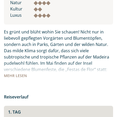
Natur
Kultur
Luxus
Es grünt und blüht wohin Sie schauen! Nicht nur in
liebevoll gepflegten Vorgärten und Blumentöpfen,
sondern auch in Parks, Gärten und der wilden Natur.
Das milde Klima sorgt dafür, dass sich viele
subtropische und tropische Pflanzen auf der Madeira
pudelwohl fühlen. Im Mai finden auf der Insel
verschiedene Blumenfeste, die „Festas de Flor“ statt:
die Orte sind mit Blüten und Blumen geschmückt, es
MEHR
LESEN
gibt Festumzüge und Paraden. Freuen Sie sich auf ein
farbenfrohes, buntes Treiben inmitten des
Atlantiks.Auch kulinarisch hat die Insel viel zu bieten:
Reiseverlauf
der berühmte Madeirawein, der ganz viel Zeit und
Wärme braucht um sich zum süßen Gold zu wandeln.
1. TAG
Der „Peixe Espada Preto“ – schwarzer Degenfisch, den