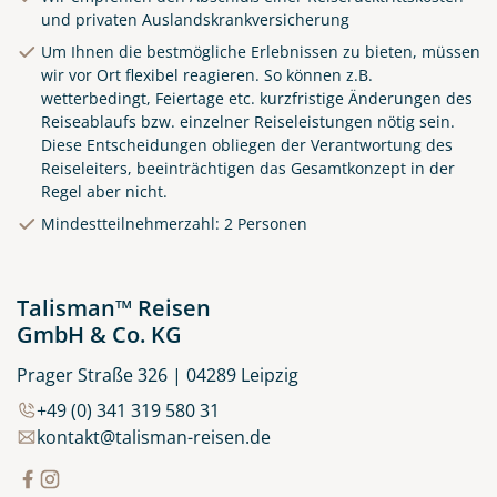
und privaten Auslandskrankversicherung
Um Ihnen die bestmögliche Erlebnissen zu bieten, müssen
wir vor Ort flexibel reagieren. So können z.B.
wetterbedingt, Feiertage etc. kurzfristige Änderungen des
Reiseablaufs bzw. einzelner Reiseleistungen nötig sein.
Diese Entscheidungen obliegen der Verantwortung des
Reiseleiters, beeinträchtigen das Gesamtkonzept in der
Regel aber nicht.
Küste von Madeira nahe
Mindestteilnehmerzahl: 2 Personen
Santana
© Rulan - stock.adobe.com
Talisman™ Reisen
GmbH & Co. KG
Prager Straße 326 | 04289 Leipzig
+49 (0) 341 319 580 31
kontakt@talisman-reisen.de