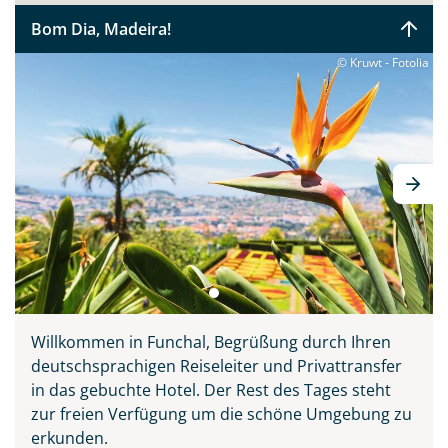
Sie bitte zunächst probieren, bevor Sie ihn sich auf den
Bom Dia, Madeira!
Tischen der Markthalle Funchals anschauen. Verpassen
sollten Sie keinesfalls Madeiras Nationalgericht
© Kruwt - Fotolia
„Espetata“ - die aufgespießten Rinderstücke, welche
über den Holzkohlegrill zubereitet werden. Diese Reise
vereint alle Schönheiten der Insel: Natur, Meer,
Entspannung, Kultur, Tradition und Kulinarik. Ihr
deutscher Reiseleiter zeigt Ihnen ganz persönlich seine
Wahlheimat auf 3 inkludierten Ausflügen, erklärt
Wissenswertes und führt Sie abseits der großen
Touristenströme hinein ins authentische Madeira.
Willkommen in Funchal, Begrüßung durch Ihren
deutschsprachigen Reiseleiter und Privattransfer
in das gebuchte Hotel. Der Rest des Tages steht
zur freien Verfügung um die schöne Umgebung zu
erkunden.