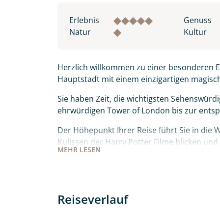
Herzlichen Dank für Ihre Kontaktau
Erlebnis
Genuss
mit. Wir prüfen die Verfügbarkeit
Natur
Kultur
Traumreise.
Persönliche Daten
Herzlich willkommen zu einer besonderen En
Vorname
Hauptstadt mit einem einzigartigen magisch
Sie haben Zeit, die wichtigsten Sehenswürdi
ehrwürdigen Tower of London bis zur ents
E-Mail*
Der Höhepunkt Ihrer Reise führt Sie in die 
Kulissen der Harry Potter Filme blicken un
MEHR
LESEN
Ein perfekter Städte-Trip in einer Kombinat
Angaben zur Reise
Magie.
Teile diese 
Anzahl Erwachsener
Reiseverlauf