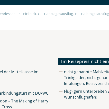
endessen, P – Picknick, G – Ganztagesausflug, H – Halbtagesausflug,
uns sehr wichtig!
lüsselt an unseren Server geschickt. Mit Absenden des Formu
errufhinweise
zur Kenntnis genommen und akzeptiert hab
Im Reisepreis nicht ei
 der Mittelklasse im
nicht genannte Mahlzeit
Trinkgelder, nicht genan
Impfungen, Reiseversic
Flug (gern unterbreiten
Verbindungstür) mit DU/WC
Wunschflughafen)
ndon – The Making of Harry
s Cross