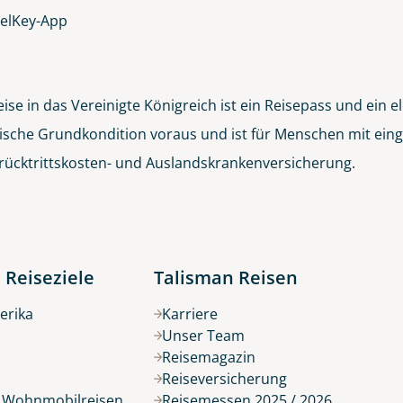
velKey-App
ise in das Vereinigte Königreich ist ein Reisepass und ein 
sische Grundkondition voraus und ist für Menschen mit einge
Morgenpanorama der London Tower Bridge mit Reflexion
rücktrittskosten- und Auslandskrankenversicherung.
© Pawel Pajor - stock.adobe.com
 Reiseziele
Talisman Reisen
erika
Karriere
Unser Team
Reisemagazin
Reiseversicherung
r Wohnmobilreisen
Reisemessen 2025 / 2026