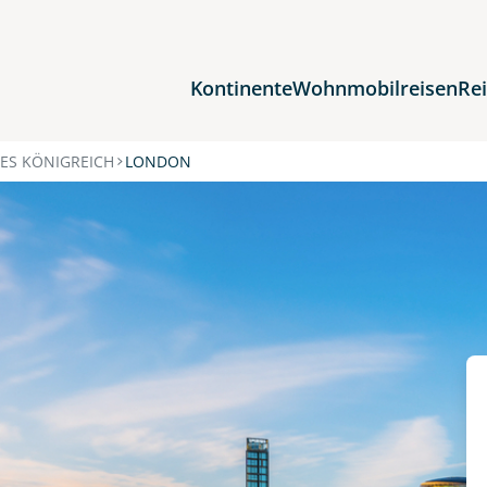
Kontinente
Wohnmobilreisen
Re
Reiseziele
TES KÖNIGREICH
LONDON
Afrika
Asien
Europa
Nordamerika