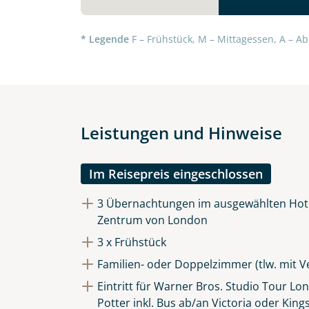
* Legende
F – Frühstück, M – Mittagessen, A – Ab
Datenschutz & Transparenz ist 
Die Anfrage wird via SSL versch
Datenschutzerklärung
und
Wid
Leistungen und Hinweise
Im Reisepreis eingeschlossen
3 Übernachtungen im ausgewählten Hotel
Zentrum von London
3 x Frühstück
Familien- oder Doppelzimmer (tlw. mit 
Eintritt für Warner Bros. Studio Tour Lo
Potter inkl. Bus ab/an Victoria oder King