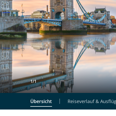
1
/
1
Übersicht
Reiseverlauf & Ausflü
Individuelle Anfrage