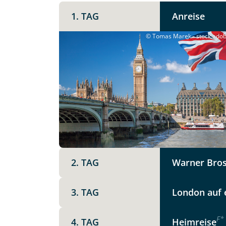
London
1. TAG
Unterkunft
Anreise
© Tomas Marek - stock.ado
DZ
EZ
Familienzimmer
Mer
Facebook
Reisebeginn
Option 1
Keine
X
Weitere Informationen
Telegram
2. TAG
Warner Bros
Link kopier
3. TAG
London auf 
F
*
4. TAG
Heimreise