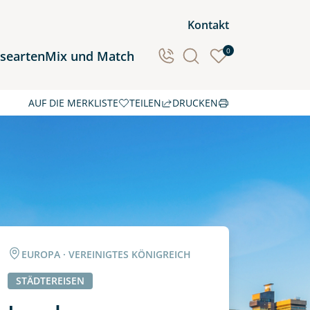
Kontakt
0
isearten
Mix und Match
AUF DIE MERKLISTE
TEILEN
DRUCKEN
Ozeanien
Südamerika
EUROPA · VEREINIGTES KÖNIGREICH
STÄDTEREISEN