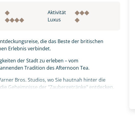
fnahme! Ihr Urlaub - so individuell wie Sie. Teilen Sie uns
Aktivität
 und kontaktieren Sie, um alles Weitere zu besprechen. Gem
Luxus
tdeckungsreise, die das Beste der britischen
Nachname
en Erlebnis verbindet.
gkeiten der Stadt zu erleben – vom
pannenden Tradition des Afternoon Tea.
Telefon
Warner Bros. Studios, wo Sie hautnah hinter die
d die Geheimnisse der "Zaubergetränke" entdecken.
ion aus hipper Stadt, königlicher Geschichte und
Reise
Anzahl Kinder
Alter