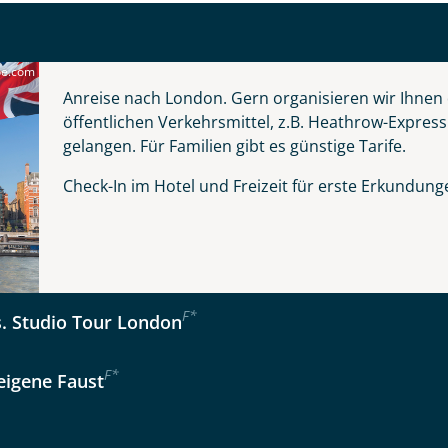
be.com
Anreise nach London. Gern organisieren wir Ihnen
kliste
Instagram
öffentlichen Verkehrsmittel, z.B. Heathrow-Express
gelangen. Für Familien gibt es günstige Tarife.
Option 2
 Reisen auf der Merkliste
WhatsApp
Check-In im Hotel und Freizeit für erste Erkundung
per E-Mail senden
F
*
. Studio Tour London
en
F
*
eigene Faust