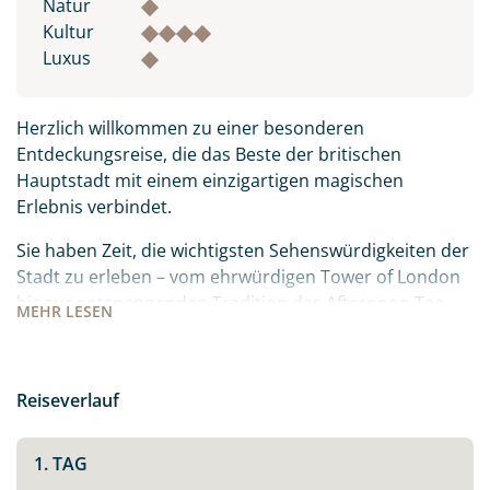
Natur
Kultur
Luxus
Herzlich willkommen zu einer besonderen
Entdeckungsreise, die das Beste der britischen
Hauptstadt mit einem einzigartigen magischen
Erlebnis verbindet.
Sie haben Zeit, die wichtigsten Sehenswürdigkeiten der
Stadt zu erleben – vom ehrwürdigen Tower of London
bis zur entspannenden Tradition des Afternoon Tea.
MEHR
LESEN
Der Höhepunkt Ihrer Reise führt Sie in die Warner
Bros. Studios, wo Sie hautnah hinter die Kulissen der
Harry Potter Filme blicken und die Geheimnisse der
Reiseverlauf
"Zaubergetränke" entdecken.
1. TAG
Ein perfekter Städte-Trip in einer Kombination aus