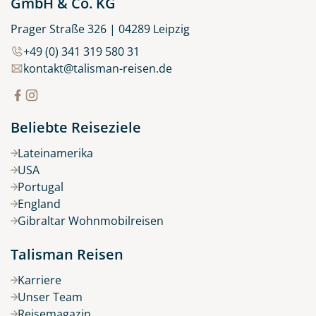
GmbH & Co. KG
Reflexion
Prager Straße 326 | 04289 Leipzig
© Pawel Pajor - stock.adobe.com
+49 (0) 341 319 580 31
kontakt@talisman-reisen.de
Beliebte Reiseziele
Lateinamerika
USA
Portugal
England
Gibraltar Wohnmobilreisen
Talisman Reisen
Karriere
Unser Team
Reisemagazin