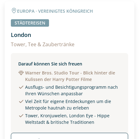
Angaben zur Reise
EUROPA · VEREINIGTES KÖNIGREICH
Anzahl Erwachsener
Anzahl Kinder
STÄDTEREISEN
London
Alter
Tower, Tee & Zaubertränke
Darauf können Sie sich freuen
Unterkunft
Warner Bros. Studio Tour - Blick hinter die
Kulissen der Harry Potter Filme
DZ
EZ
Familienzimmer
Ausflugs- und Besichtigungsprogramm nach
Ihren Wünschen anpassbar
Reisebeginn
Viel Zeit für eigene Entdeckungen um die
Option 1
Metropole hautnah zu erleben
Option 2
Tower, Kronjuwelen, London Eye - Hippe
Weltstadt & britische Traditionen
Weitere Informationen