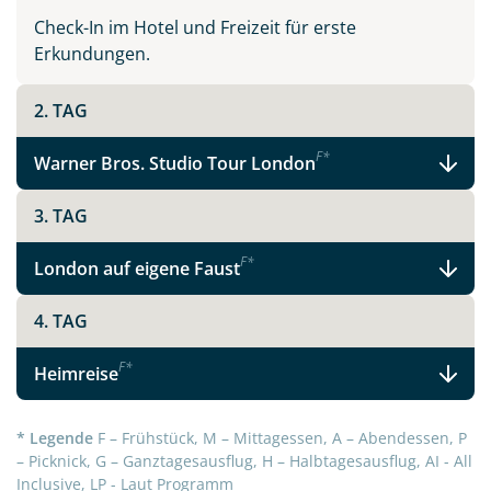
WhatsApp
Check-In im Hotel und Freizeit für erste
Erkundungen.
Telegram
2. TAG
per E-Mail senden
F
*
Warner Bros. Studio Tour London
Link kopieren
3. TAG
F
*
London auf eigene Faust
4. TAG
F
*
Heimreise
* Legende
F – Frühstück, M – Mittagessen, A – Abendessen, P
– Picknick, G – Ganztagesausflug, H – Halbtagesausflug, AI - All
Inclusive, LP - Laut Programm