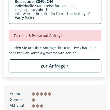
Reisecode: 3049LON
Individuelle Städtereise für Familien
Flug separat zubuchbar
Inkl. Warner Bros Studio Tour - The Making of
Harry Potter
Termine & Preise auf Anfrage.
Senden Sie uns Ihre Anfrage direkt im Live Chat oder
per Email an
kontakt@talisman-reisen.de
zur Anfrage
Datenschutz & Transparenz ist uns sehr wichtig!
Die Anfrage wird via SSL verschlüsselt an unseren Server
geschickt. Mit Absenden des Formulars, erklären Sie, dass
Sie die
Datenschutzerklärung
und
Widerrufhinweise
zur
Erlebnis
Kenntnis genommen und akzeptiert haben.
Genuss
Aktivität