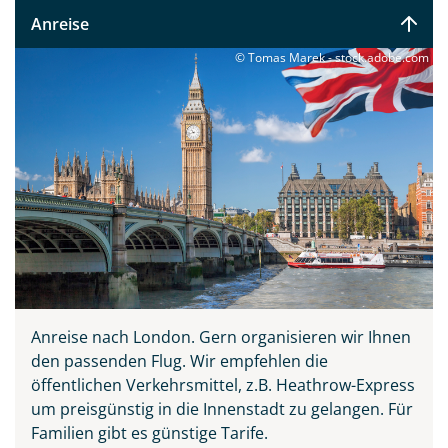
hipper Stadt, königlicher Geschichte und Magie.
Anreise
© Tomas Marek - stock.adobe.com
Teile diese Reise
London
Facebook
Anreise nach London. Gern organisieren wir Ihnen
Instagram
den passenden Flug. Wir empfehlen die
öffentlichen Verkehrsmittel, z.B. Heathrow-Express
um preisgünstig in die Innenstadt zu gelangen. Für
X
Familien gibt es günstige Tarife.