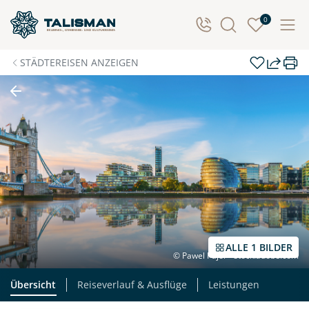
Individuelle Anfrage
0
Herzlichen Dank für Ihre Kontaktaufnahme! Ihr Urlaub
STÄDTEREISEN ANZEIGEN
- so individuell wie Sie. Teilen Sie uns Ihre
Wunschtermine für die Reise mit. Wir prüfen die
Verfügbarkeit und kontaktieren Sie, um alles Weitere
zu besprechen. Gemeinsam gestalten wir Ihre
Traumreise.
Persönliche Daten
Vorname
Nachname
ALLE 1 BILDER
© Pawel Pajor - stock.adobe.com
E-Mail*
Telefon
Übersicht
Reiseverlauf & Ausflüge
Leistungen