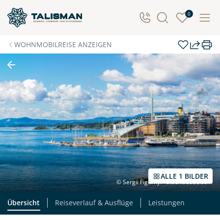
0
WOHNMOBILREISE ANZEIGEN
ALLE 1 BILDER
© Sergii Figurnyi - stock.adobe.com
Übersicht
Reiseverlauf & Ausflüge
Leistungen