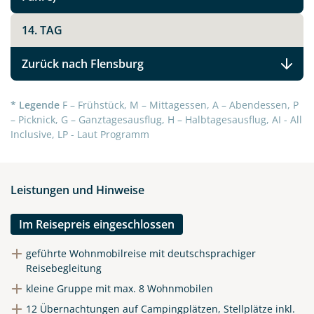
Link kopieren
14. TAG
Zurück nach Flensburg
* Legende
F – Frühstück, M – Mittagessen, A – Abendessen, P
– Picknick, G – Ganztagesausflug, H – Halbtagesausflug, AI - All
Inclusive, LP - Laut Programm
Leistungen und Hinweise
Im Reisepreis eingeschlossen
geführte Wohnmobilreise mit deutschsprachiger
Reisebegleitung
kleine Gruppe mit max. 8 Wohnmobilen
12 Übernachtungen auf Campingplätzen, Stellplätze inkl.