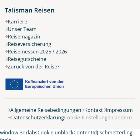
Talisman Reisen
Karriere
Unser Team
Reisemagazin
Reiseversicherung
Reisemessen 2025 / 2026
Reisegutscheine
Zurück von der Reise?
Belegung
Allgemeine Reisebedingungen
Kontakt
Impressum
Datenschutzerklärung
Cookie-Einstellungen ändern
14 Tage
window.BorlabsCookie.unblockContentId('schmetterling-