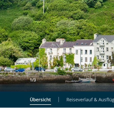
1
/
3
Übersicht
Reiseverlauf & Ausflü