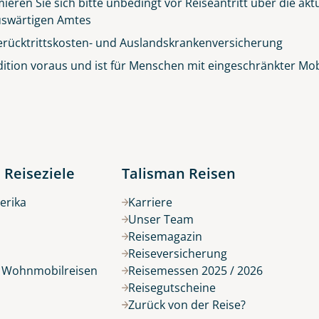
ieren Sie sich bitte unbedingt vor Reiseantritt über die ak
© Big Smoke Studio
 Auswärtigen Amtes
erücktrittskosten- und Auslandskrankenversicherung
ition voraus und ist für Menschen mit eingeschränkter Mobil
 Reiseziele
Talisman Reisen
erika
Karriere
Unser Team
Reisemagazin
Reiseversicherung
r Wohnmobilreisen
Reisemessen 2025 / 2026
Reisegutscheine
Zurück von der Reise?