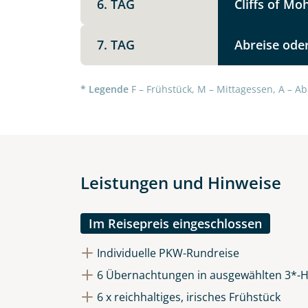
6. TAG
Cliffs of M
7. TAG
Abreise oder
Datenschutz & Transparenz ist 
Die Anfrage wird via SSL versch
* Legende
F – Frühstück, M – Mittagessen, A – Ab
Datenschutzerklärung
und
Wid
Leistungen und Hinweise
Im Reisepreis eingeschlossen
Individuelle PKW-Rundreise
6 Übernachtungen in ausgewählten 3*-H
6 x reichhaltiges, irisches Frühstück