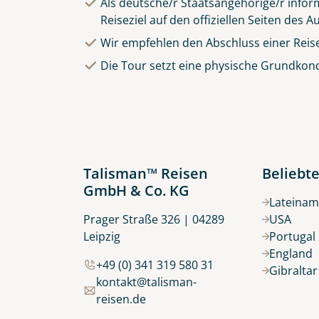
Als deutsche/r Staatsangehörige/r inform
Reiseziel auf den offiziellen Seiten des
Wir empfehlen den Abschluss einer Reis
Die Tour setzt eine physische Grundkond
Talisman™ Reisen
Beliebte
GmbH & Co. KG
Lateinam
Prager Straße 326 | 04289
USA
Leipzig
Portugal
England
+49 (0) 341 319 580 31
Gibralta
kontakt@talisman-
reisen.de