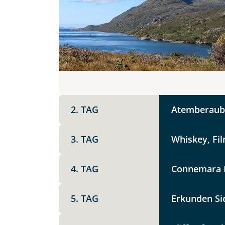
Dau
Termin wählen
DZ
EZ
Familienzimmer
Mer
Facebook
Reisebeginn
7 
Option 1
Keine
X
2. TAG
Atemberaube
Weitere Informationen
Telegram
3. TAG
Whiskey, Fil
Link kopier
4. TAG
Connemara N
5. TAG
Erkunden Si