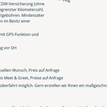
Flug
e CDW-Versicherung (ohne
egrenzter Kilometerzahl,
rtgebühren.
Mindestalter
en im Besitz einer
 mit GPS-Funktion und
g vor Ort
duellen Wunsch, Preis auf Anfrage
es Meet & Greet, Preise auf Anfrage
berfahrt möglich. Gern erstellen wir Ihnen ein maßgeschn
Clifden Harbour Co. Galway