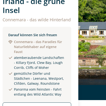
Irland - die grüne
Insel
Connemara - das wilde Hinterland
Darauf können Sie sich freuen
Connemara - das Paradies für
Naturliebhaber auf eigene
Faust
atemberaubende Landschaften
- Killary Fjord, Clew Bay, Lough
Corrib, Cliffs of Moher
gemütliche Dörfer und
Städtchen - Leenana, Westport,
Clifden, Galway, Roundstone
Panorma vom Feinsten - Fahrt
entlang des Wild Atlantic Way