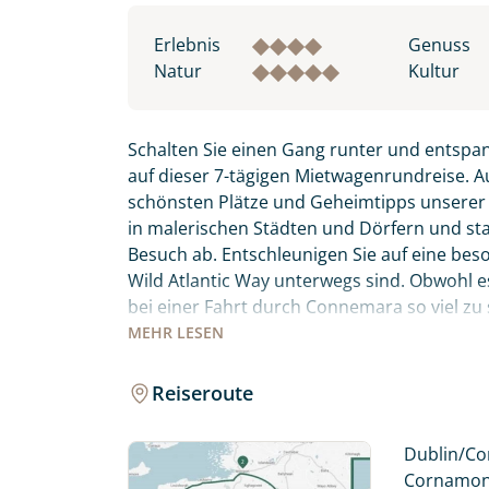
Erlebnis
Genuss
Natur
Kultur
Schalten Sie einen Gang runter und entspa
auf dieser 7-tägigen Mietwagenrundreise. A
schönsten Plätze und Geheimtipps unsere
in malerischen Städten und Dörfern und stat
Besuch ab. Entschleunigen Sie auf eine bes
Wild Atlantic Way unterwegs sind. Obwohl es 
bei einer Fahrt durch Connemara so viel zu
spektakulärsten Routen für Sie ausgewählt 
MEHR
LESEN
entlang. Sie übernachten in gemütlichen 
Reiseroute
Fahren Sie entlang der berühmtesten und 
Individuelle Anfrage
Atlantic Way, und entdecken Sie das noch se
Dublin/Cor
Herzlichen Dank für Ihre Kontaktau
Cornamona 