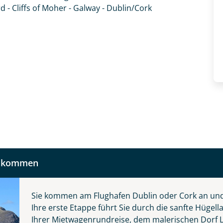
 und kontaktieren Sie, um alles Weitere zu besprechen. Gem
 - Cliffs of Moher - Galway - Dublin/Cork
Nachname
Telefon
llkommen
Reise
Anzahl Kinder
Alter
Sie kommen am Flughafen Dublin oder Cork an un
Ihre erste Etappe führt Sie durch die sanfte Hüge
 die grüne Insel
Ihrer Mietwagenrundreise, dem malerischen Dorf L