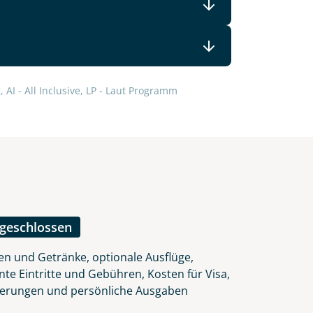
lars, erklären Sie, dass Sie die
 AI - All Inclusive, LP - Laut Programm
en.
ngeschlossen
en und Getränke, optionale Ausflüge,
nte Eintritte und Gebühren, Kosten für Visa,
herungen und persönliche Ausgaben