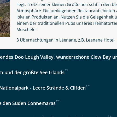
liegt. Trotz seiner kleinen Größe herrscht in den 
er wählen
Atmosphäre. Die umliegenden Restaurants bieten a
lokalen Produkten an. Nutzen Sie die Gelegenheit u
kliste
Instagram
einem der traditionellen Pubs unseres Heimatortes
Tage
Muscheln!
Option 2
 Reisen auf der Merkliste
WhatsApp
3 Übernachtungen in Leenane, z.B. Leenane Hotel
Auswahl übernehmen
Auswahl übernehmen
ndes Doo Lough Valley, wunderschöne Clew Bay un
per E-Mail senden
F
*
m und der größte See Irlands
en
F
*
ationalpark - Leere Strände & Clifden
F
*
e den Süden Connemaras