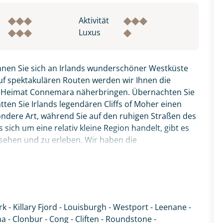
Aktivität
Luxus
nnen Sie sich an Irlands wunderschöner Westküste
uf spektakulären Routen werden wir Ihnen die
r Heimat Connemara näherbringen. Übernachten Sie
ten Sie Irlands legendären Cliffs of Moher einen
ondere Art, während Sie auf den ruhigen Straßen des
sich um eine relativ kleine Region handelt, gibt es
 sehen und zu erleben. Wir haben die
- durch einsame Täler und an Irlands einzigem Fjord
und charmanten 3*-Hotels und/oder B&Bs.
atemberaubendsten Küstenroute Irlands - dem Wild
hr ursprüngliche Irland.
k - Killary Fjord - Louisburgh - Westport - Leenane -
fnahme! Ihr Urlaub - so individuell wie Sie. Teilen Sie uns
- Clonbur - Cong - Cliften - Roundstone -