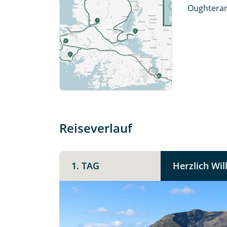
mit. Wir prüfen die Verfügbarkeit
Oughterard
Traumreise.
Persönliche Daten
Vorname
E-Mail*
Reiseverlauf
Angaben zur Reise
1. TAG
Herzlich Wi
Teile diese 
Anzahl Erwachsener
Irland -
Unterkunft