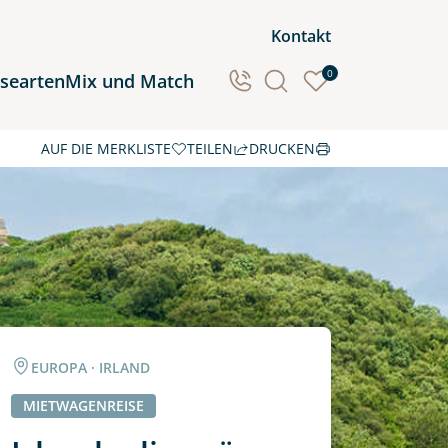
Kontakt
0
isearten
Mix und Match
AUF DIE MERKLISTE
TEILEN
DRUCKEN
Ozeanien
Südamerika
EUROPA · IRLAND
MIETWAGENREISE