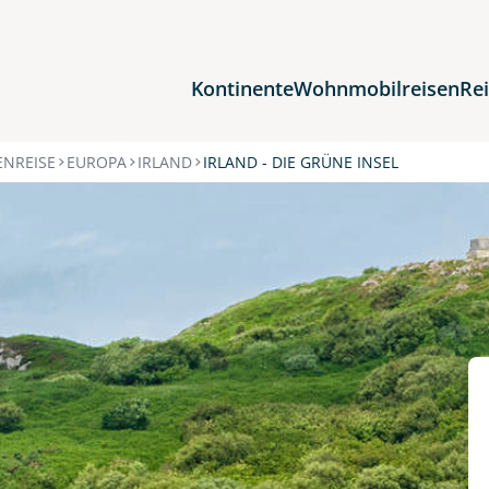
Kontinente
Wohnmobilreisen
Re
Reiseziele
NREISE
EUROPA
IRLAND
IRLAND - DIE GRÜNE INSEL
Afrika
Asien
Europa
Nordamerika