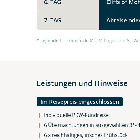
6. TAG
Cliffs of M
7. TAG
Abreise oder
Datenschutz & Transparenz ist 
Die Anfrage wird via SSL versch
* Legende
F – Frühstück, M – Mittagessen, A – Ab
Datenschutzerklärung
und
Wid
Leistungen und Hinweise
Im Reisepreis eingeschlossen
Individuelle PKW-Rundreise
6 Übernachtungen in ausgewählten 3*-H
6 x reichhaltiges, irisches Frühstück