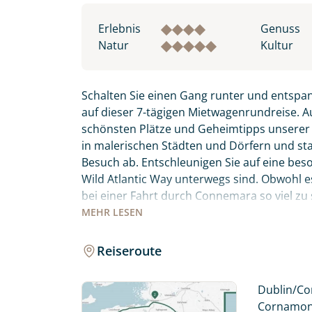
Erlebnis
Genuss
Natur
Kultur
Schalten Sie einen Gang runter und entspa
auf dieser 7-tägigen Mietwagenrundreise. A
schönsten Plätze und Geheimtipps unsere
in malerischen Städten und Dörfern und stat
Besuch ab. Entschleunigen Sie auf eine bes
Wild Atlantic Way unterwegs sind. Obwohl es 
bei einer Fahrt durch Connemara so viel zu
spektakulärsten Routen für Sie ausgewählt 
MEHR
LESEN
entlang. Sie übernachten in gemütlichen 
Reiseroute
Fahren Sie entlang der berühmtesten und 
Individuelle Anfrage
Atlantic Way, und entdecken Sie das noch se
Dublin/Cor
Herzlichen Dank für Ihre Kontaktau
Cornamona 