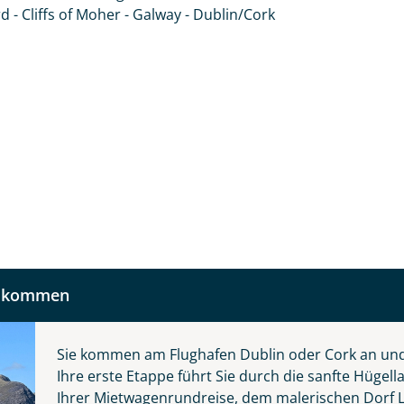
 und kontaktieren Sie, um alles Weitere zu besprechen. Gem
 - Cliffs of Moher - Galway - Dublin/Cork
Nachname
Telefon
llkommen
Reise
Anzahl Kinder
Alter
Sie kommen am Flughafen Dublin oder Cork an un
Ihre erste Etappe führt Sie durch die sanfte Hüge
 die grüne Insel
Ihrer Mietwagenrundreise, dem malerischen Dorf L