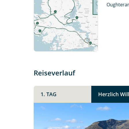
mit. Wir prüfen die Verfügbarkeit
Oughterard
Traumreise.
Persönliche Daten
Vorname
E-Mail*
Reiseverlauf
Angaben zur Reise
1. TAG
Herzlich Wi
Teile diese 
Anzahl Erwachsener
Irland -
Unterkunft