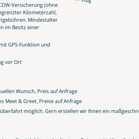
Flug
e CDW-Versicherung (ohne
egrenzter Kilometerzahl,
rtgebühren.
Mindestalter
en im Besitz einer
 mit GPS-Funktion und
g vor Ort
duellen Wunsch, Preis auf Anfrage
es Meet & Greet, Preise auf Anfrage
berfahrt möglich. Gern erstellen wir Ihnen ein maßgeschn
Clifden Harbour Co. Galway