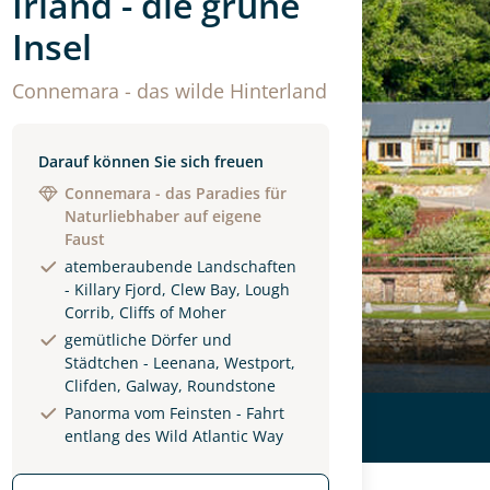
Irland - die grüne
Insel
Connemara - das wilde Hinterland
Darauf können Sie sich freuen
Connemara - das Paradies für
Naturliebhaber auf eigene
Faust
atemberaubende Landschaften
- Killary Fjord, Clew Bay, Lough
Corrib, Cliffs of Moher
gemütliche Dörfer und
Städtchen - Leenana, Westport,
Clifden, Galway, Roundstone
Panorma vom Feinsten - Fahrt
entlang des Wild Atlantic Way