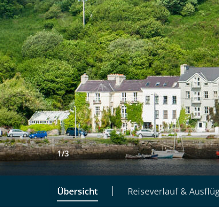
1
/
3
Übersicht
Reiseverlauf & Ausflü