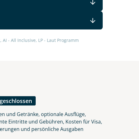
lars, erklären Sie, dass Sie die
 AI - All Inclusive, LP - Laut Programm
en.
ngeschlossen
en und Getränke, optionale Ausflüge,
nte Eintritte und Gebühren, Kosten für Visa,
herungen und persönliche Ausgaben