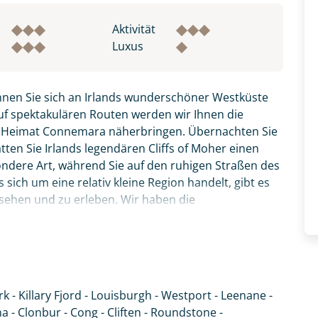
Aktivität
Luxus
nnen Sie sich an Irlands wunderschöner Westküste
uf spektakulären Routen werden wir Ihnen die
r Heimat Connemara näherbringen. Übernachten Sie
ten Sie Irlands legendären Cliffs of Moher einen
ondere Art, während Sie auf den ruhigen Straßen des
sich um eine relativ kleine Region handelt, gibt es
 sehen und zu erleben. Wir haben die
- durch einsame Täler und an Irlands einzigem Fjord
und charmanten 3*-Hotels und/oder B&Bs.
atemberaubendsten Küstenroute Irlands - dem Wild
hr ursprüngliche Irland.
k - Killary Fjord - Louisburgh - Westport - Leenane -
fnahme! Ihr Urlaub - so individuell wie Sie. Teilen Sie uns
- Clonbur - Cong - Cliften - Roundstone -