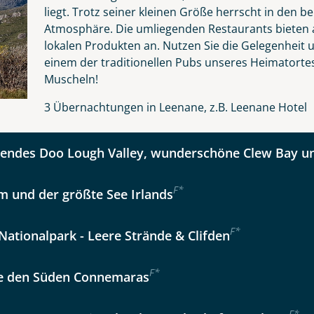
liegt. Trotz seiner kleinen Größe herrscht in den 
Atmosphäre. Die umliegenden Restaurants bieten a
lokalen Produkten an. Nutzen Sie die Gelegenheit u
kliste
Instagram
einem der traditionellen Pubs unseres Heimatortes
Muscheln!
Option 2
 Reisen auf der Merkliste
WhatsApp
3 Übernachtungen in Leenane, z.B. Leenane Hotel
ndes Doo Lough Valley, wunderschöne Clew Bay un
per E-Mail senden
F
*
m und der größte See Irlands
en
F
*
ationalpark - Leere Strände & Clifden
F
*
e den Süden Connemaras