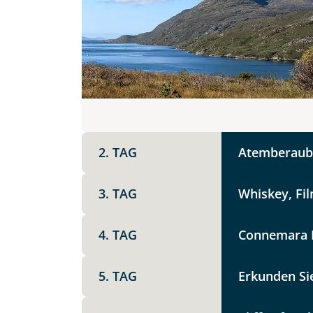
DZ
EZ
Familienzimmer
Mer
Facebook
Reisebeginn
Option 1
Keine
X
2. TAG
Atemberaube
Weitere Informationen
Telegram
3. TAG
Whiskey, Fil
Link kopier
4. TAG
Connemara N
5. TAG
Erkunden Si