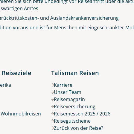
ieren Sie sich bitte unbedingt vor Reiseantritt über die ak
© Big Smoke Studio
 Auswärtigen Amtes
erücktrittskosten- und Auslandskrankenversicherung
ition voraus und ist für Menschen mit eingeschränkter Mobil
 Reiseziele
Talisman Reisen
erika
Karriere
Unser Team
Reisemagazin
Reiseversicherung
r Wohnmobilreisen
Reisemessen 2025 / 2026
Reisegutscheine
Zurück von der Reise?