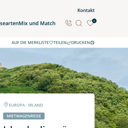
Kontakt
0
isearten
Mix und Match
AUF DIE MERKLISTE
TEILEN
DRUCKEN
Ozeanien
Südamerika
EUROPA · IRLAND
MIETWAGENREISE