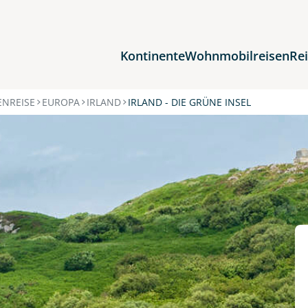
Kontinente
Wohnmobilreisen
Re
Reiseziele
NREISE
EUROPA
IRLAND
IRLAND - DIE GRÜNE INSEL
Afrika
Asien
Europa
Nordamerika