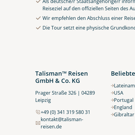
Als deutsche/r Staatsangehörige/r inform
Reiseziel auf den offiziellen Seiten des
Wir empfehlen den Abschluss einer Reis
Die Tour setzt eine physische Grundkond
Talisman™ Reisen
Beliebte
GmbH & Co. KG
Lateinam
Prager Straße 326 | 04289
USA
Leipzig
Portugal
England
+49 (0) 341 319 580 31
Gibralta
kontakt@talisman-
reisen.de