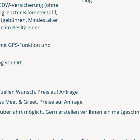
Flug
e CDW-Versicherung (ohne
egrenzter Kilometerzahl,
rtgebühren.
Mindestalter
en im Besitz einer
 mit GPS-Funktion und
g vor Ort
duellen Wunsch, Preis auf Anfrage
es Meet & Greet, Preise auf Anfrage
berfahrt möglich. Gern erstellen wir Ihnen ein maßgeschn
Clifden Harbour Co. Galway