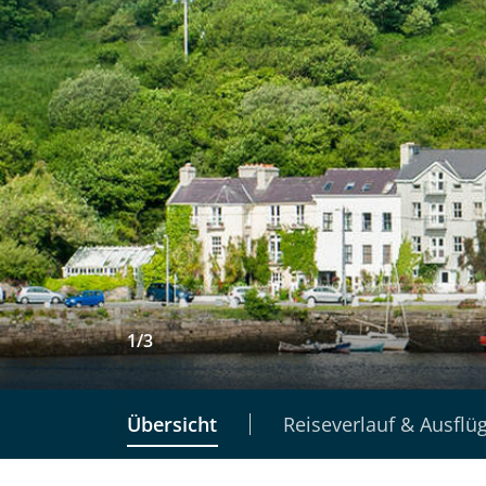
1
/
3
Übersicht
Reiseverlauf & Ausflü