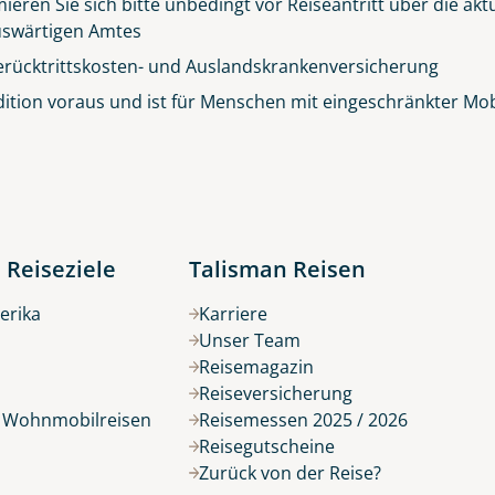
ieren Sie sich bitte unbedingt vor Reiseantritt über die ak
© Big Smoke Studio
 Auswärtigen Amtes
erücktrittskosten- und Auslandskrankenversicherung
ition voraus und ist für Menschen mit eingeschränkter Mobil
 Reiseziele
Talisman Reisen
erika
Karriere
Unser Team
Reisemagazin
Reiseversicherung
r Wohnmobilreisen
Reisemessen 2025 / 2026
Reisegutscheine
Zurück von der Reise?