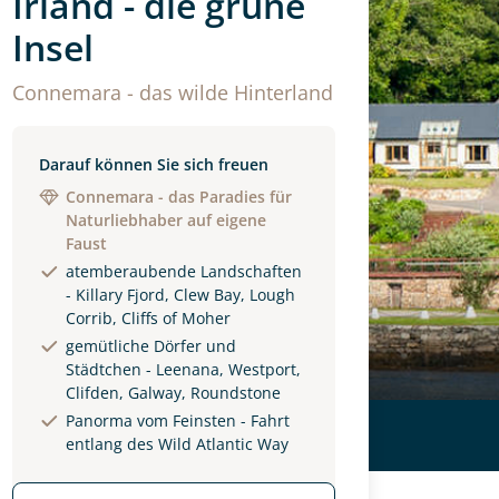
Irland - die grüne
Insel
Connemara - das wilde Hinterland
Darauf können Sie sich freuen
Connemara - das Paradies für
Naturliebhaber auf eigene
Faust
atemberaubende Landschaften
- Killary Fjord, Clew Bay, Lough
Corrib, Cliffs of Moher
gemütliche Dörfer und
Städtchen - Leenana, Westport,
Clifden, Galway, Roundstone
Panorma vom Feinsten - Fahrt
entlang des Wild Atlantic Way