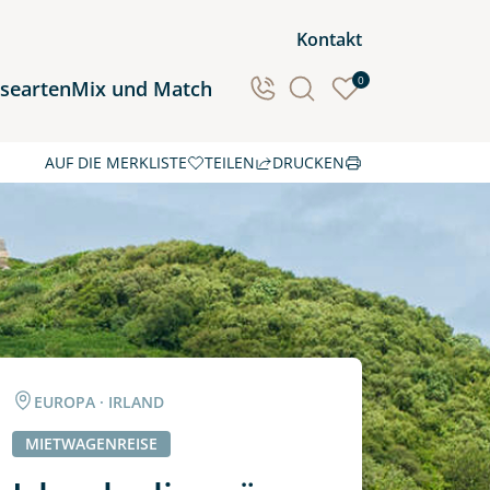
Kontakt
0
isearten
Mix und Match
AUF DIE MERKLISTE
TEILEN
DRUCKEN
Ozeanien
Südamerika
EUROPA · IRLAND
MIETWAGENREISE