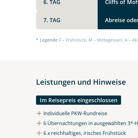
6. TAG
Cliffs of M
7. TAG
Abreise oder
Datenschutz & Transparenz ist 
Die Anfrage wird via SSL versch
* Legende
F – Frühstück, M – Mittagessen, A – Ab
Datenschutzerklärung
und
Wid
Leistungen und Hinweise
Im Reisepreis eingeschlossen
Individuelle PKW-Rundreise
6 Übernachtungen in ausgewählten 3*-H
6 x reichhaltiges, irisches Frühstück