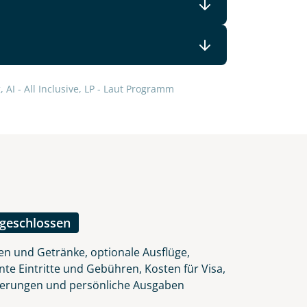
lars, erklären Sie, dass Sie die
 AI - All Inclusive, LP - Laut Programm
en.
ngeschlossen
en und Getränke, optionale Ausflüge,
nte Eintritte und Gebühren, Kosten für Visa,
herungen und persönliche Ausgaben