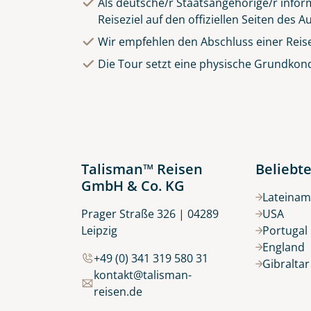
Als deutsche/r Staatsangehörige/r inform
Reiseziel auf den offiziellen Seiten des
Wir empfehlen den Abschluss einer Reis
Die Tour setzt eine physische Grundkond
Talisman™ Reisen
Beliebte
GmbH & Co. KG
Lateinam
Prager Straße 326 | 04289
USA
Leipzig
Portugal
England
+49 (0) 341 319 580 31
Gibralta
kontakt@talisman-
reisen.de