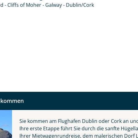
 und kontaktieren Sie, um alles Weitere zu besprechen. Gem
 - Cliffs of Moher - Galway - Dublin/Cork
Nachname
Telefon
llkommen
Reise
Anzahl Kinder
Alter
Sie kommen am Flughafen Dublin oder Cork an un
Ihre erste Etappe führt Sie durch die sanfte Hüge
 die grüne Insel
Ihrer Mietwagenrundreise, dem malerischen Dorf L