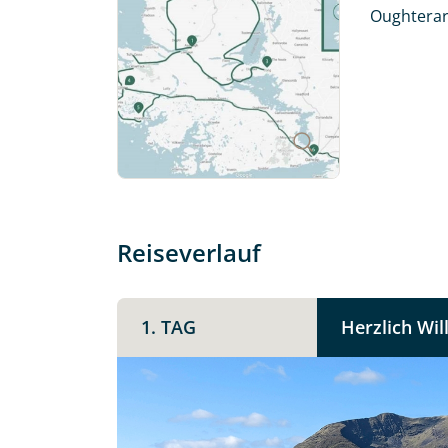
mit. Wir prüfen die Verfügbarkeit
Oughterard
Traumreise.
Persönliche Daten
Vorname
E-Mail*
Reiseverlauf
Angaben zur Reise
1. TAG
Herzlich Wi
Teile diese 
Anzahl Erwachsener
Irland -
Unterkunft