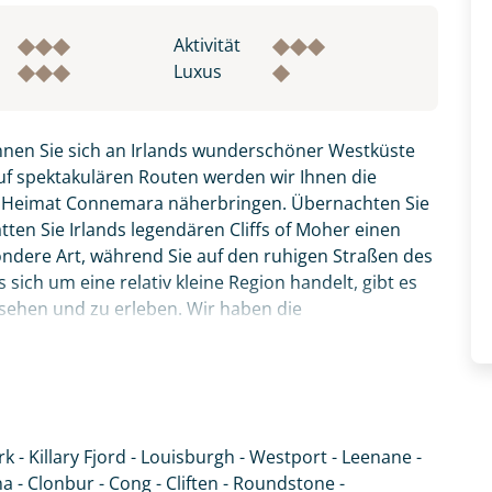
Aktivität
Luxus
nnen Sie sich an Irlands wunderschöner Westküste
uf spektakulären Routen werden wir Ihnen die
r Heimat Connemara näherbringen. Übernachten Sie
ten Sie Irlands legendären Cliffs of Moher einen
ondere Art, während Sie auf den ruhigen Straßen des
sich um eine relativ kleine Region handelt, gibt es
 sehen und zu erleben. Wir haben die
- durch einsame Täler und an Irlands einzigem Fjord
und charmanten 3*-Hotels und/oder B&Bs.
atemberaubendsten Küstenroute Irlands - dem Wild
hr ursprüngliche Irland.
k - Killary Fjord - Louisburgh - Westport - Leenane -
fnahme! Ihr Urlaub - so individuell wie Sie. Teilen Sie uns
- Clonbur - Cong - Cliften - Roundstone -