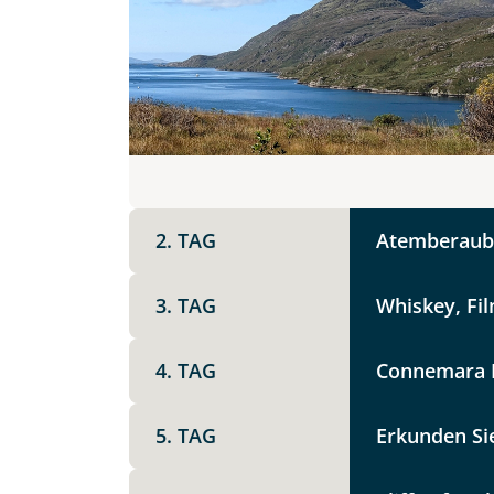
DZ
EZ
Familienzimmer
Mer
Facebook
Reisebeginn
Option 1
Keine
X
2. TAG
Atemberaube
Weitere Informationen
Telegram
3. TAG
Whiskey, Fil
Link kopier
4. TAG
Connemara N
5. TAG
Erkunden Si