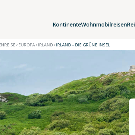
Kontinente
Wohnmobilreisen
Re
Reiseziele
NREISE
EUROPA
IRLAND
IRLAND - DIE GRÜNE INSEL
Afrika
Asien
Europa
Nordamerika