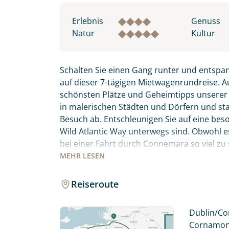
Erlebnis
Genuss
Natur
Kultur
Schalten Sie einen Gang runter und entspa
auf dieser 7-tägigen Mietwagenrundreise. A
schönsten Plätze und Geheimtipps unsere
in malerischen Städten und Dörfern und stat
Besuch ab. Entschleunigen Sie auf eine bes
Wild Atlantic Way unterwegs sind. Obwohl es 
bei einer Fahrt durch Connemara so viel zu
spektakulärsten Routen für Sie ausgewählt 
MEHR
LESEN
entlang. Sie übernachten in gemütlichen 
Reiseroute
Fahren Sie entlang der berühmtesten und 
Individuelle Anfrage
Atlantic Way, und entdecken Sie das noch se
Dublin/Cor
Herzlichen Dank für Ihre Kontaktau
Cornamona 