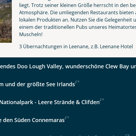
liegt. Trotz seiner kleinen Größe herrscht in den 
Atmosphäre. Die umliegenden Restaurants bieten a
lokalen Produkten an. Nutzen Sie die Gelegenheit u
kliste
Instagram
einem der traditionellen Pubs unseres Heimatortes
Muscheln!
Option 2
 Reisen auf der Merkliste
WhatsApp
3 Übernachtungen in Leenane, z.B. Leenane Hotel
ndes Doo Lough Valley, wunderschöne Clew Bay un
per E-Mail senden
F
*
m und der größte See Irlands
en
F
*
ationalpark - Leere Strände & Clifden
F
*
e den Süden Connemaras