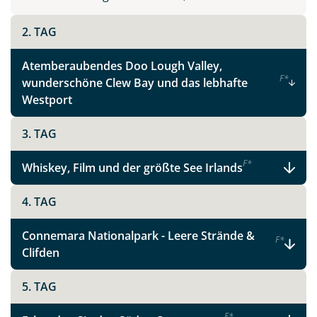
Instagram
2. TAG
X
Atemberaubendes Doo Lough Valley,
F
*
wunderschöne Clew Bay und das lebhafte
WhatsApp
Westport
3. TAG
Telegram
F
*
Whiskey, Film und der größte See Irlands
per E-Mail senden
4. TAG
Link kopieren
Connemara Nationalpark - Leere Strände &
F
*
Clifden
5. TAG
F
*