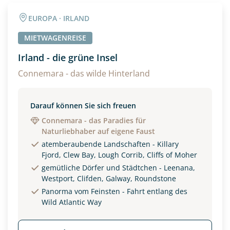
Angaben zur Reise
EUROPA · IRLAND
Anzahl Erwachsener
Anzahl Kinder
MIETWAGENREISE
Irland - die grüne Insel
Alter
Connemara - das wilde Hinterland
Darauf können Sie sich freuen
Unterkunft
Connemara - das Paradies für
Naturliebhaber auf eigene Faust
DZ
EZ
Familienzimmer
atemberaubende Landschaften - Killary
Fjord, Clew Bay, Lough Corrib, Cliffs of Moher
Reisebeginn
gemütliche Dörfer und Städtchen - Leenana,
Option 1
Westport, Clifden, Galway, Roundstone
Option 2
Panorma vom Feinsten - Fahrt entlang des
Wild Atlantic Way
Weitere Informationen