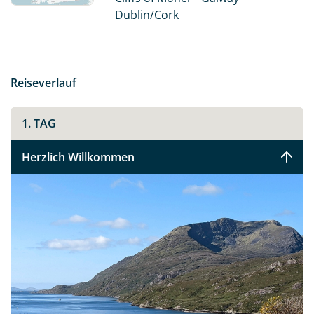
B&Bs.
Dublin/Cork
Fahren Sie entlang der berühmtesten und
atemberaubendsten Küstenroute Irlands - dem Wild
Atlantic Way, und entdecken Sie das noch sehr
Reiseverlauf
ursprüngliche Irland.
1. TAG
Herzlich Willkommen