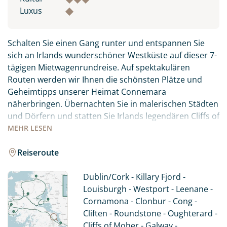
Luxus
Schalten Sie einen Gang runter und entspannen Sie
sich an Irlands wunderschöner Westküste auf dieser 7-
tägigen Mietwagenrundreise. Auf spektakulären
Routen werden wir Ihnen die schönsten Plätze und
Geheimtipps unserer Heimat Connemara
näherbringen. Übernachten Sie in malerischen Städten
und Dörfern und statten Sie Irlands legendären Cliffs of
Moher einen Besuch ab. Entschleunigen Sie auf eine
MEHR
LESEN
besondere Art, während Sie auf den ruhigen Straßen
des Wild Atlantic Way unterwegs sind. Obwohl es sich
Reiseroute
um eine relativ kleine Region handelt, gibt es bei einer
Fahrt durch Connemara so viel zu sehen und zu
Dublin/Cork - Killary Fjord -
erleben. Wir haben die spektakulärsten Routen für Sie
Louisburgh - Westport - Leenane -
ausgewählt - durch einsame Täler und an Irlands
Cornamona - Clonbur - Cong -
einzigem Fjord entlang. Sie übernachten in
Cliften - Roundstone - Oughterard -
gemütlichen und charmanten 3*-Hotels und/oder
Cliffs of Moher - Galway -