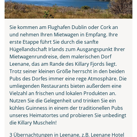
Sie kommen am Flughafen Dublin oder Cork an
und nehmen Ihren Mietwagen in Empfang. Ihre
erste Etappe führt Sie durch die sanfte
Hügellandschaft Irlands zum Ausgangspunkt Ihrer
Mietwagenrundreise, dem malerischen Dorf
Leenane, das am Rande des Killary Fjords liegt.
Trotz seiner kleinen Größe herrscht in den beiden
Teile diese Reise
Pubs des Dorfes immer eine rege Atmosphäre. Die
umliegenden Restaurants bieten außerdem eine
Vielzahl an frischen und lokalen Produkten an.
Irland - die grüne Insel
Nutzen Sie die Gelegenheit und trinken Sie ein
kühles Guinness in einem der traditionellen Pubs
unseres Heimatortes und probieren Sie unbedingt
die Killary Muscheln!
Facebook
3 Übernachtungen in Leenane, z.B. Leenane Hotel