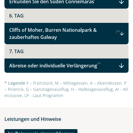
Erkunden Sie den Süden Connemaras
6. TAG
Cliffs of Moher, Burren Nationalpark &
F
*
zauberhaftes Galway
7. TAG
F
*
Abreise oder individuelle Verlängerung
* Legende
F – Frühstück, M – Mittagessen, A – Abendessen, P
– Picknick, G – Ganztagesausflug, H – Halbtagesausflug, AI - All
Inclusive, LP - Laut Programm
Leistungen und Hinweise