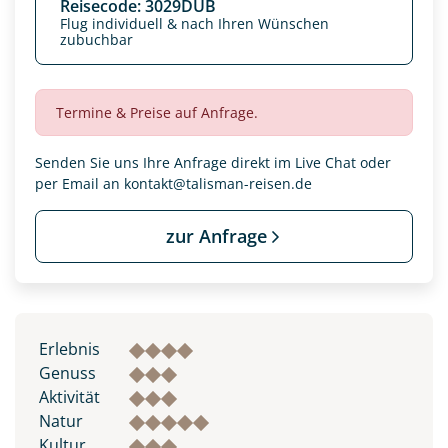
Reisecode: 3029DUB
Flug individuell & nach Ihren Wünschen
zubuchbar
Termine & Preise auf Anfrage.
Senden Sie uns Ihre Anfrage direkt im Live Chat oder
per Email an
kontakt@talisman-reisen.de
zur Anfrage
Datenschutz & Transparenz ist uns sehr wichtig!
Die Anfrage wird via SSL verschlüsselt an unseren Server
Erlebnis
geschickt. Mit Absenden des Formulars, erklären Sie, dass
Sie die
Datenschutzerklärung
und
Widerrufhinweise
zur
Genuss
Kenntnis genommen und akzeptiert haben.
Aktivität
Natur
Kultur