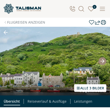
Individuelle Anfrage
0
Herzlichen Dank für Ihre Kontaktaufnahme! Ihr Urlaub
FLUGREISEN ANZEIGEN
- so individuell wie Sie. Teilen Sie uns Ihre
Wunschtermine für die Reise mit. Wir prüfen die
Verfügbarkeit und kontaktieren Sie, um alles Weitere
zu besprechen. Gemeinsam gestalten wir Ihre
Traumreise.
Persönliche Daten
Vorname
Nachname
ALLE 3 BILDER
© Big Smoke Studio
E-Mail*
Telefon
Übersicht
Reiseverlauf & Ausflüge
Leistungen