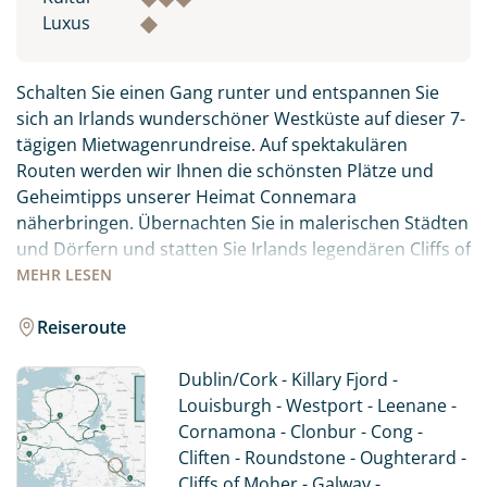
Luxus
Schalten Sie einen Gang runter und entspannen Sie
sich an Irlands wunderschöner Westküste auf dieser 7-
tägigen Mietwagenrundreise. Auf spektakulären
Routen werden wir Ihnen die schönsten Plätze und
Geheimtipps unserer Heimat Connemara
näherbringen. Übernachten Sie in malerischen Städten
und Dörfern und statten Sie Irlands legendären Cliffs of
Moher einen Besuch ab. Entschleunigen Sie auf eine
MEHR
LESEN
besondere Art, während Sie auf den ruhigen Straßen
des Wild Atlantic Way unterwegs sind. Obwohl es sich
Reiseroute
um eine relativ kleine Region handelt, gibt es bei einer
Fahrt durch Connemara so viel zu sehen und zu
Dublin/Cork - Killary Fjord -
erleben. Wir haben die spektakulärsten Routen für Sie
Louisburgh - Westport - Leenane -
ausgewählt - durch einsame Täler und an Irlands
Cornamona - Clonbur - Cong -
einzigem Fjord entlang. Sie übernachten in
Cliften - Roundstone - Oughterard -
gemütlichen und charmanten 3*-Hotels und/oder
Cliffs of Moher - Galway -