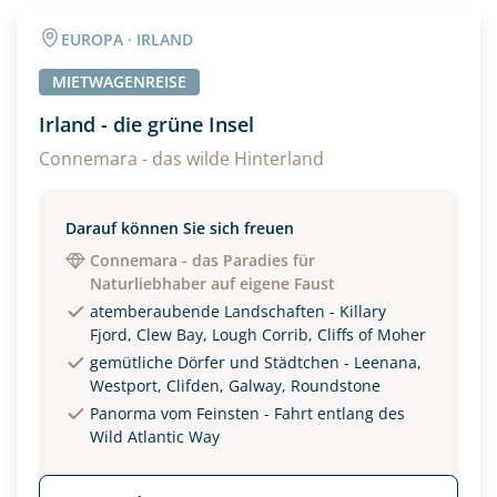
Angaben zur Reise
EUROPA · IRLAND
Anzahl Erwachsener
Anzahl Kinder
MIETWAGENREISE
Irland - die grüne Insel
Alter
Connemara - das wilde Hinterland
Darauf können Sie sich freuen
Unterkunft
Connemara - das Paradies für
Naturliebhaber auf eigene Faust
DZ
EZ
Familienzimmer
atemberaubende Landschaften - Killary
Fjord, Clew Bay, Lough Corrib, Cliffs of Moher
Reisebeginn
gemütliche Dörfer und Städtchen - Leenana,
Option 1
Westport, Clifden, Galway, Roundstone
Option 2
Panorma vom Feinsten - Fahrt entlang des
Wild Atlantic Way
Weitere Informationen