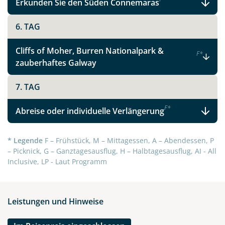
Erkunden Sie den Süden Connemaras
6. TAG
Cliffs of Moher, Burren Nationalpark &
F
*
zauberhaftes Galway
7. TAG
F
*
Abreise oder individuelle Verlängerung
* Legende
F – Frühstück, M – Mittagessen, A – Abendessen, P
– Picknick, G – Ganztagesausflug, H – Halbtagesausflug, AI - All
Inclusive, LP - Laut Programm
Leistungen und Hinweise