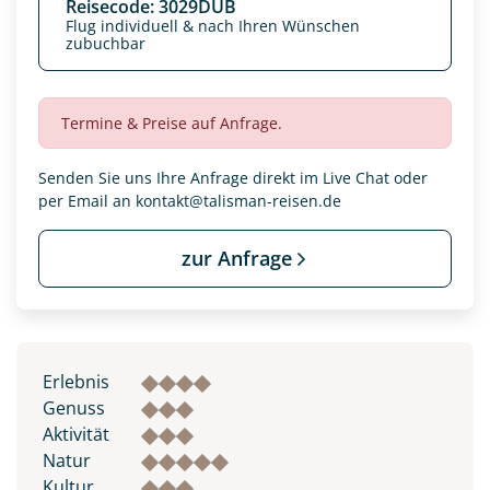
Reisecode: 3029DUB
Flug individuell & nach Ihren Wünschen
zubuchbar
Termine & Preise auf Anfrage.
Senden Sie uns Ihre Anfrage direkt im Live Chat oder
per Email an
kontakt@talisman-reisen.de
zur Anfrage
Datenschutz & Transparenz ist uns sehr wichtig!
Die Anfrage wird via SSL verschlüsselt an unseren Server
Erlebnis
geschickt. Mit Absenden des Formulars, erklären Sie, dass
Sie die
Datenschutzerklärung
und
Widerrufhinweise
zur
Genuss
Kenntnis genommen und akzeptiert haben.
Aktivität
Natur
Kultur