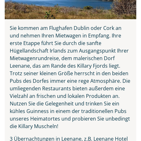
Sie kommen am Flughafen Dublin oder Cork an
und nehmen Ihren Mietwagen in Empfang. Ihre
erste Etappe führt Sie durch die sanfte
Hügellandschaft Irlands zum Ausgangspunkt Ihrer
Mietwagenrundreise, dem malerischen Dorf
Leenane, das am Rande des Killary Fjords liegt.
Trotz seiner kleinen Größe herrscht in den beiden
Teile diese Reise
Pubs des Dorfes immer eine rege Atmosphäre. Die
umliegenden Restaurants bieten außerdem eine
Vielzahl an frischen und lokalen Produkten an.
Irland - die grüne Insel
Nutzen Sie die Gelegenheit und trinken Sie ein
kühles Guinness in einem der traditionellen Pubs
unseres Heimatortes und probieren Sie unbedingt
die Killary Muscheln!
Facebook
3 Übernachtungen in Leenane, z.B. Leenane Hotel