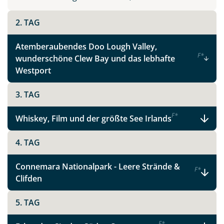
Instagram
2. TAG
X
Atemberaubendes Doo Lough Valley,
F
*
wunderschöne Clew Bay und das lebhafte
WhatsApp
Westport
3. TAG
Telegram
F
*
Whiskey, Film und der größte See Irlands
per E-Mail senden
4. TAG
Link kopieren
Connemara Nationalpark - Leere Strände &
F
*
Clifden
5. TAG
F
*