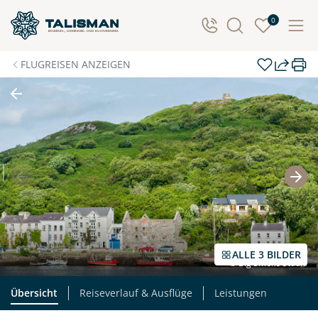
Individuelle Anfrage
0
Herzlichen Dank für Ihre Kontaktaufnahme! Ihr Urlaub
FLUGREISEN ANZEIGEN
- so individuell wie Sie. Teilen Sie uns Ihre
Wunschtermine für die Reise mit. Wir prüfen die
Verfügbarkeit und kontaktieren Sie, um alles Weitere
zu besprechen. Gemeinsam gestalten wir Ihre
Traumreise.
Persönliche Daten
Vorname
Nachname
ALLE 3 BILDER
© Big Smoke Studio
E-Mail*
Telefon
Übersicht
Reiseverlauf & Ausflüge
Leistungen